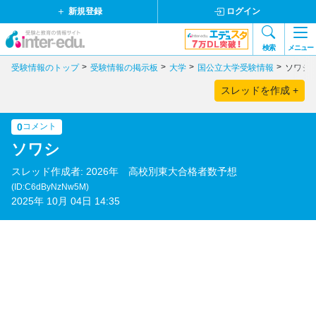
新規登録
ログイン
検索
メニュー
受験情報のトップ
受験情報の掲示板
大学
国公立大学受験情報
ソワシ
スレッドを作成 +
0
コメント
ソワシ
スレッド作成者: 2026年 高校別東大合格者数予想
(ID:C6dByNzNw5M)
2025年 10月 04日 14:35