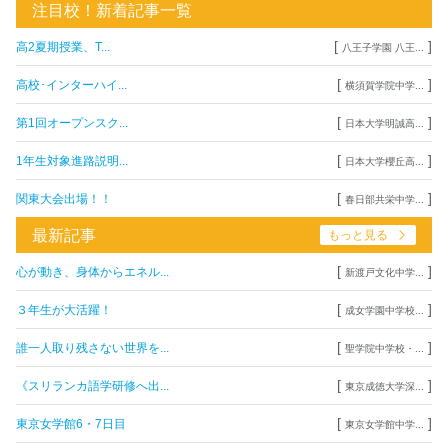
注目校！新着記事一覧
[
]
高2夏期授業、T...
八王子学園 八王...
[
]
高校･インターハイ...
横須賀学院中学...
[
]
第1回オープンスク...
日本大学明誠高...
[
]
1年生対象進路説明...
日本大学櫻丘高...
[
]
関東大会出場！！
春日部共栄中学...
最新記事
もっと見る
[
]
心が動き、身体からエネル...
新渡戸文化中学...
[
]
３年生が大活躍！
成女学園中学校...
[
]
誰一人取り残さない世界を...
聖学院中学校・...
[
]
《スリランカ語学研修へ出...
東京成徳大学深...
[
]
東京女学館6・7日目
東京女学館中学...