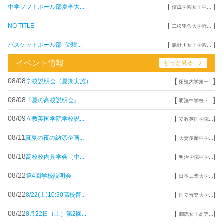
[
]
中学ソフトボール部夏季大...
佼成学園女子中...
[
]
NO TITLE
二松學舍大学附...
[
]
バスケットボール部_受験...
瀧野川女子学園...
イベント情報
もっと見る
08/08
[
]
学校説明会（夏期実施）
拓殖大学第一...
08/08
[
]
『夏の高校説明会』
明法中学校・...
08/09
[
]
立教英国学院学校説...
立教英国学院...
08/11
[
]
真夏の夜の納涼企画...
大妻多摩中学...
08/18
[
]
高校校内見学会（中...
明治学院中学...
08/22
[
]
第4回学校説明会
日本工業大学...
08/22
[
]
8/22(土)10:30高校普...
国立音楽大学...
08/22
[
]
8月22日（土）第2回...
潤徳女子高等...