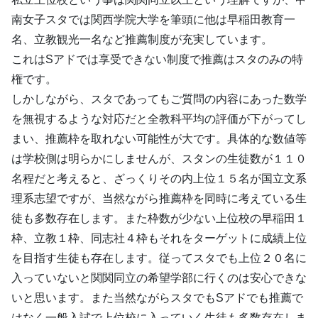
南女子スタでは関西学院大学を筆頭に他は早稲田教育一
名、立教観光一名など推薦制度が充実しています。
これはSアドでは享受できない制度で推薦はスタのみの特
権です。
しかしながら、スタであってもご質問の内容にあった数学
を無視するような対応だと全教科平均の評価が下がってし
まい、推薦枠を取れない可能性が大です。具体的な数値等
は学校側は明らかにしませんが、スタンの生徒数が１１０
名程だと考えると、ざっくりその内上位１５名が国立文系
理系志望ですが、当然ながら推薦枠を同時に考えている生
徒も多数存在します。また枠数が少ない上位校の早稲田１
枠、立教１枠、同志社４枠もそれをターゲットに成績上位
を目指す生徒も存在します。従ってスタでも上位２０名に
入っていないと関関同立の希望学部に行くのは安心できな
いと思います。また当然ながらスタでもSアドでも推薦で
はなく一般入試で上位校に入っていく生徒も多数存在しま