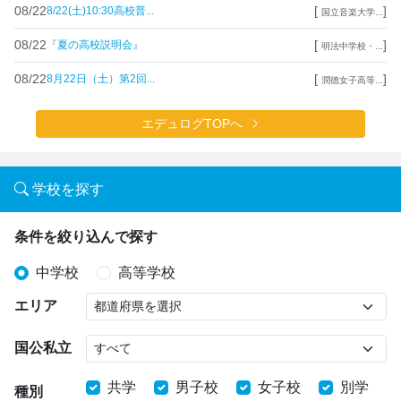
08/22
[
]
8/22(土)10:30高校普...
国立音楽大学...
08/22
[
]
『夏の高校説明会』
明法中学校・...
08/22
[
]
8月22日（土）第2回...
潤徳女子高等...
エデュログTOPへ
学校を探す
条件を絞り込んで探す
中学校
高等学校
エリア
国公私立
共学
男子校
女子校
別学
種別