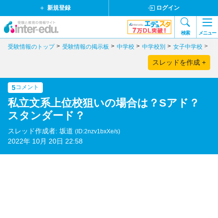
新規登録
ログイン
検索
メニュー
受験情報のトップ
受験情報の掲示板
中学校
中学校別
女子中学校
兵
スレッドを作成 +
5
コメント
私立文系上位校狙いの場合は？Sアド？
スタンダード？
スレッド作成者: 坂道
(ID:2nzv1bxXe/s)
2022年 10月 20日 22:58