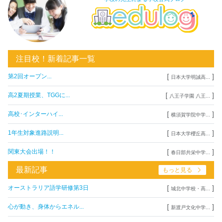
注目校！新着記事一覧
[
]
第2回オープン...
日本大学明誠高...
[
]
高2夏期授業、TGGに...
八王子学園 八王...
[
]
高校･インターハイ...
横須賀学院中学...
[
]
1年生対象進路説明...
日本大学櫻丘高...
[
]
関東大会出場！！
春日部共栄中学...
最新記事
もっと見る
[
]
オーストラリア語学研修第3日
城北中学校・高...
[
]
心が動き、身体からエネル...
新渡戸文化中学...