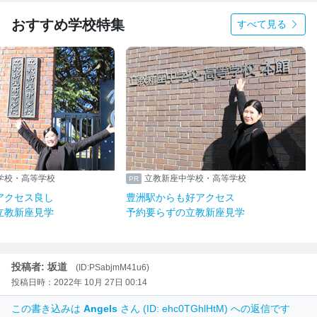
おすすめ学校特集
すべて見る
立教新座中学校・高等学校
立教新座中学校・高等学
吉祥寺駅からアクセス良し
豊洲駅からも好アクセス
予約要らずの立教新座見学
予約要らずの立教新座見
投稿者: 坂道
(ID:PSabjmM41u6)
投稿日時：2022年 10月 27日 00:14
この書き込みは
Angels
さん (ID: ehc0TGhlHtM) への返信です