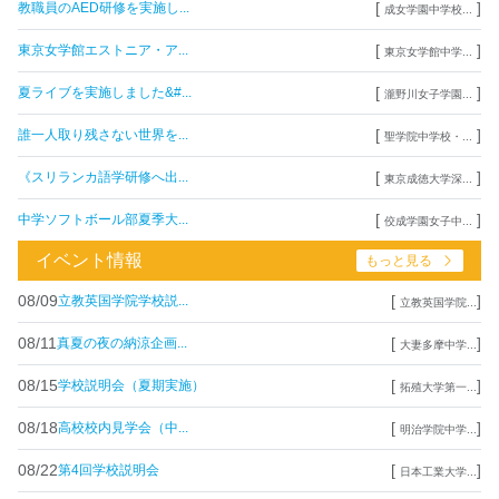
[
]
教職員のAED研修を実施し...
成女学園中学校...
[
]
東京女学館エストニア・ア...
東京女学館中学...
[
]
夏ライブを実施しました&#...
瀧野川女子学園...
[
]
誰一人取り残さない世界を...
聖学院中学校・...
[
]
《スリランカ語学研修へ出...
東京成徳大学深...
[
]
中学ソフトボール部夏季大...
佼成学園女子中...
イベント情報
もっと見る
08/09
[
]
立教英国学院学校説...
立教英国学院...
08/11
[
]
真夏の夜の納涼企画...
大妻多摩中学...
08/15
[
]
学校説明会（夏期実施）
拓殖大学第一...
08/18
[
]
高校校内見学会（中...
明治学院中学...
08/22
[
]
第4回学校説明会
日本工業大学...