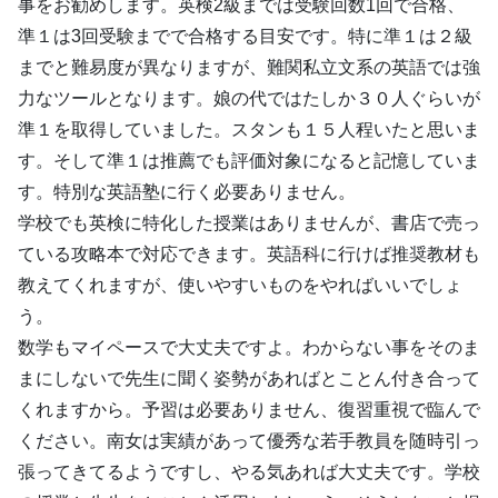
事をお勧めします。英検2級までは受験回数1回で合格、
準１は3回受験までで合格する目安です。特に準１は２級
までと難易度が異なりますが、難関私立文系の英語では強
力なツールとなります。娘の代ではたしか３０人ぐらいが
準１を取得していました。スタンも１５人程いたと思いま
す。そして準１は推薦でも評価対象になると記憶していま
す。特別な英語塾に行く必要ありません。
学校でも英検に特化した授業はありませんが、書店で売っ
ている攻略本で対応できます。英語科に行けば推奨教材も
教えてくれますが、使いやすいものをやればいいでしょ
う。
数学もマイペースで大丈夫ですよ。わからない事をそのま
まにしないで先生に聞く姿勢があればとことん付き合って
くれますから。予習は必要ありません、復習重視で臨んで
ください。南女は実績があって優秀な若手教員を随時引っ
張ってきてるようですし、やる気あれば大丈夫です。学校