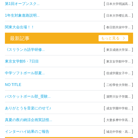
[
]
第1回オープンスク...
日本大学明誠高...
[
]
1年生対象進路説明...
日本大学櫻丘高...
[
]
関東大会出場！！
春日部共栄中学...
最新記事
もっと見る
[
]
《スリランカ語学研修...
東京成徳大学深...
[
]
東京女学館6・7日目
東京女学館中学...
[
]
中学ソフトボール部夏...
佼成学園女子中...
[
]
NO TITLE
二松學舍大学附...
[
]
バスケットボール部_受験...
瀧野川女子学園...
[
]
ありがとうを音楽にのせて♪
成女学園中学校...
[
]
真夏の夜の納涼企画実話怪...
大妻多摩中学高...
[
]
インターハイ結果のご報告
城北中学校・高...