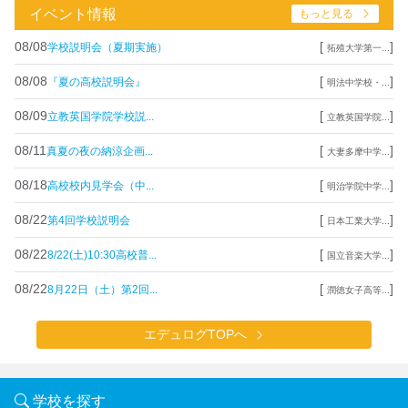
イベント情報
もっと見る
08/08
[
]
学校説明会（夏期実施）
拓殖大学第一...
08/08
[
]
『夏の高校説明会』
明法中学校・...
08/09
[
]
立教英国学院学校説...
立教英国学院...
08/11
[
]
真夏の夜の納涼企画...
大妻多摩中学...
08/18
[
]
高校校内見学会（中...
明治学院中学...
08/22
[
]
第4回学校説明会
日本工業大学...
08/22
[
]
8/22(土)10:30高校普...
国立音楽大学...
08/22
[
]
8月22日（土）第2回...
潤徳女子高等...
エデュログTOPへ
学校を探す