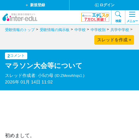
新規登録
ログイン
検索
メニュー
受験情報のトップ
受験情報の掲示板
中学校
中学校別
共学中学校
兵
スレッドを作成 +
2
コメント
マラソン大会等について
スレッド作成者: 小5の母
(ID:ZMexvhhqs1.)
2026年 01月 14日 11:02
初めまして。