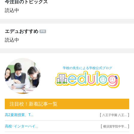
今注目のトピックス
読込中
エデュおすすめ
読込中
学校の先生による学校公式ブログ
注目校！新着記事一覧
[
]
高2夏期授業、T...
八王子学園 八王...
[
]
高校･インターハイ...
横須賀学院中学...