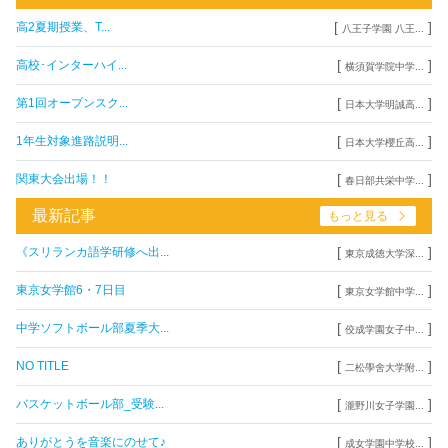
[
]
高2夏期授業、T...
八王子学園 八王...
[
]
高校･インターハイ...
横須賀学院中学...
[
]
第1回オープンスク...
日本大学明誠高...
[
]
1年生対象進路説明...
日本大学櫻丘高...
[
]
関東大会出場！！
春日部共栄中学...
最新記事
もっと見る
[
]
《スリランカ語学研修へ出...
東京成徳大学深...
[
]
東京女学館6・7日目
東京女学館中学...
[
]
中学ソフトボール部夏季大...
佼成学園女子中...
[
]
NO TITLE
二松學舍大学附...
[
]
バスケットボール部_受験...
瀧野川女子学園...
[
]
ありがとうを音楽にのせて♪
成女学園中学校...