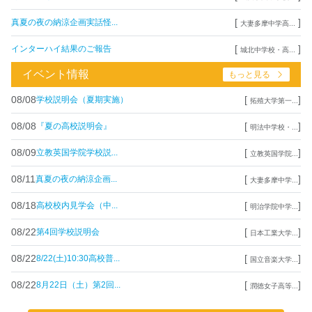
[
]
真夏の夜の納涼企画実話怪...
大妻多摩中学高...
[
]
インターハイ結果のご報告
城北中学校・高...
イベント情報
もっと見る
08/08
[
]
学校説明会（夏期実施）
拓殖大学第一...
08/08
[
]
『夏の高校説明会』
明法中学校・...
08/09
[
]
立教英国学院学校説...
立教英国学院...
08/11
[
]
真夏の夜の納涼企画...
大妻多摩中学...
08/18
[
]
高校校内見学会（中...
明治学院中学...
08/22
[
]
第4回学校説明会
日本工業大学...
08/22
[
]
8/22(土)10:30高校普...
国立音楽大学...
08/22
[
]
8月22日（土）第2回...
潤徳女子高等...