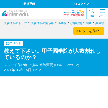
新規登録
ログイン
検索
メニュー
受験情報のトップ
受験情報の掲示板
小学校
小学校別
関西
兵庫県
スレッドを作成 +
25
コメント
教えて下さい。甲子園学院が人数割れし
ているのか？
スレッド作成者: 突然の進路変更
(ID:x46H8ZmxFGc)
2021年 06月 15日 11:12