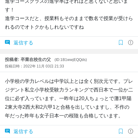
進学コースクラスの進学率はそれほど悪くないと思いま
す！
進学コースだと、授業料もそのままで数名で授業が受けら
れるのでオトクかもしれないですね
返信する
投稿者: 卒業在校生の父
(ID:1B1wwjEQQds)
投稿日時：2022年 11月 03日 21:33
小学校の学力レベルは中学以上とは全く別次元です。プレ
ジデント私立小学校受験力ランキングで西日本で一位か二
位に必ず入っています。一昨年は20人ちょっとで灘1甲陽
2東大寺2西大和2六甲1と合格を出していますし、不作の
年だった昨年も女子日本一の桜陰も合格しています。
返信する