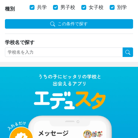
共学
男子校
女子校
別学
種別
この条件で探す
学校名で探す