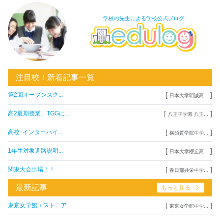
学校の先生による学校公式ブログ
注目校！新着記事一覧
[
]
第2回オープンスク...
日本大学明誠高...
[
]
高2夏期授業、TGGに...
八王子学園 八王...
[
]
高校･インターハイ...
横須賀学院中学...
[
]
1年生対象進路説明...
日本大学櫻丘高...
[
]
関東大会出場！！
春日部共栄中学...
最新記事
もっと見る
[
]
東京女学館エストニア...
東京女学館中学...