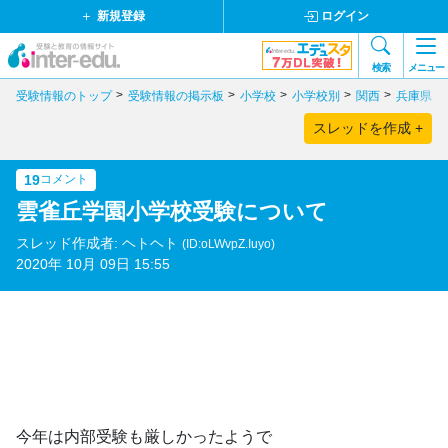
新規登録
ログイン
検索
メニュー
受験情報のトップ
受験情報の掲示板
小学校
小学校別
関西
兵庫県
スレッドを作成 +
19
コメント
雲雀丘学園小学校受験について
スレッド作成者: ヘトヘト
(ID:oLWvpZ.Iuyo)
2020年 10月 09日 15:55
今年は内部受験も厳しかったようで