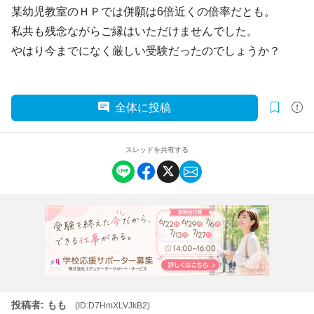
某幼児教室のＨＰでは併願は6倍近くの倍率だとも。
私共も残念ながらご縁はいただけませんでした。
やはり今までになく厳しい受験だったのでしょうか？
全体に投稿
スレッドを共有する
投稿者: もも
(ID:D7HmXLVJkB2)