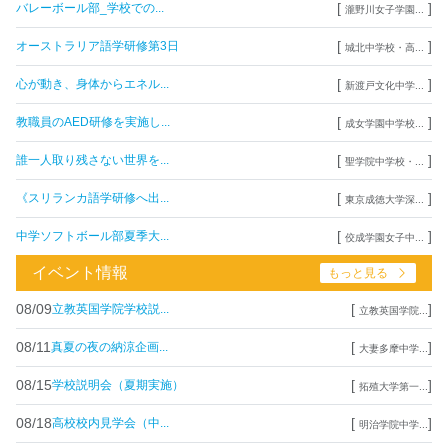
[
]
バレーボール部_学校での...
瀧野川女子学園...
[
]
オーストラリア語学研修第3日
城北中学校・高...
[
]
心が動き、身体からエネル...
新渡戸文化中学...
[
]
教職員のAED研修を実施し...
成女学園中学校...
[
]
誰一人取り残さない世界を...
聖学院中学校・...
[
]
《スリランカ語学研修へ出...
東京成徳大学深...
[
]
中学ソフトボール部夏季大...
佼成学園女子中...
イベント情報
もっと見る
08/09
[
]
立教英国学院学校説...
立教英国学院...
08/11
[
]
真夏の夜の納涼企画...
大妻多摩中学...
08/15
[
]
学校説明会（夏期実施）
拓殖大学第一...
08/18
[
]
高校校内見学会（中...
明治学院中学...