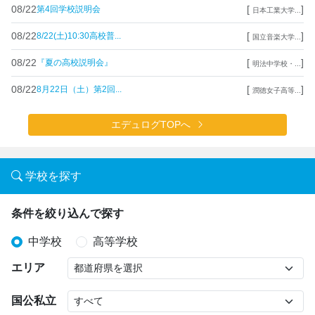
08/22
[
]
第4回学校説明会
日本工業大学...
08/22
[
]
8/22(土)10:30高校普...
国立音楽大学...
08/22
[
]
『夏の高校説明会』
明法中学校・...
08/22
[
]
8月22日（土）第2回...
潤徳女子高等...
エデュログTOPへ
学校を探す
条件を絞り込んで探す
中学校
高等学校
エリア
国公私立