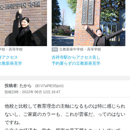
学校・高等学校
立教新座中学校・高等学校
好アクセス
吉祥寺駅からアクセス良し
立教新座見学
予約要らずの立教新座見学
投稿者: たから
(ID:V7aPlES5juU)
投稿日時：2022年 06月 12日 16:47
他校と比較して教育理念の主軸になるものは特に感じられ
ないし、ご家庭のカラーも、これが雲雀だ、ってのはない
ですね。