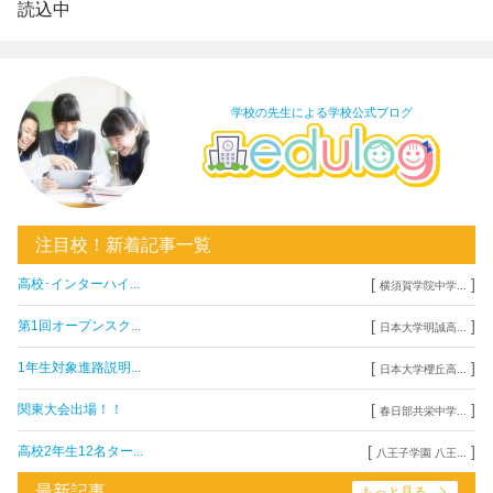
読込中
学校の先生による学校公式ブログ
注目校！新着記事一覧
[
]
高校･インターハイ...
横須賀学院中学...
[
]
第1回オープンスク...
日本大学明誠高...
[
]
1年生対象進路説明...
日本大学櫻丘高...
[
]
関東大会出場！！
春日部共栄中学...
[
]
高校2年生12名ター...
八王子学園 八王...
最新記事
もっと見る