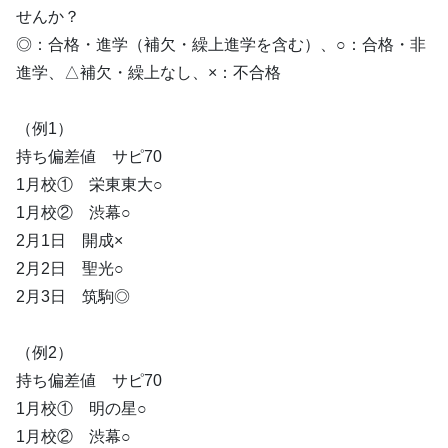
せんか？
◎：合格・進学（補欠・繰上進学を含む）、○：合格・非
進学、△補欠・繰上なし、×：不合格
（例1）
持ち偏差値 サピ70
1月校① 栄東東大○
1月校② 渋幕○
2月1日 開成×
2月2日 聖光○
2月3日 筑駒◎
（例2）
持ち偏差値 サピ70
1月校① 明の星○
1月校② 渋幕○