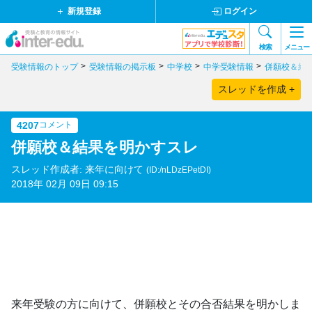
新規登録
ログイン
検索
メニュー
受験情報のトップ
受験情報の掲示板
中学校
中学受験情報
併願校＆結
スレッドを作成 +
4207
コメント
併願校＆結果を明かすスレ
スレッド作成者: 来年に向けて
(ID:/nLDzEPetDI)
2018年 02月 09日 09:15
来年受験の方に向けて、併願校とその合否結果を明かしま