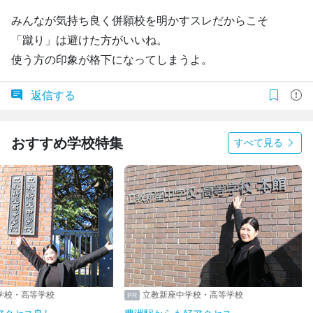
みんなが気持ち良く併願校を明かすスレだからこそ
「蹴り」は避けた方がいいね。
使う方の印象が格下になってしまうよ。
返信する
おすすめ学校特集
すべて見る
学校・高等学校
立教新座中学校・高等学校