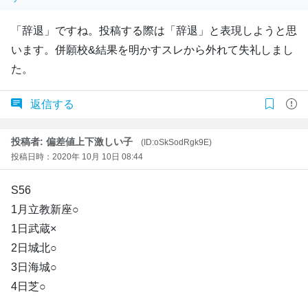
「辞退」ですね。投稿する際は「辞退」と表現しようと思
います。併願校&結果を明かすスレから外れて失礼しまし
た。
返信する
投稿者: 偏差値上下激しい子
(ID:oSkSodRgk9E)
投稿日時：2020年 10月 10日 08:44
S56
1月立教新座○
1日武蔵×
2日城北○
3日海城○
4日芝○