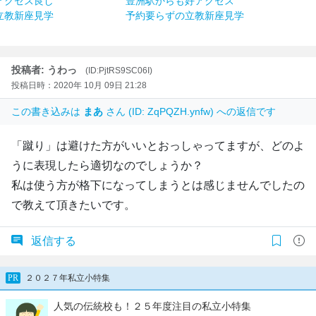
アクセス良し
豊洲駅からも好アクセス
立教新座見学
予約要らずの立教新座見学
投稿者: うわっ
(ID:PjtRS9SC06I)
投稿日時：2020年 10月 09日 21:28
この書き込みは
まあ
さん (ID: ZqPQZH.ynfw) への返信です
「蹴り」は避けた方がいいとおっしゃってますが、どのよ
うに表現したら適切なのでしょうか？
私は使う方が格下になってしまうとは感じませんでしたの
で教えて頂きたいです。
返信する