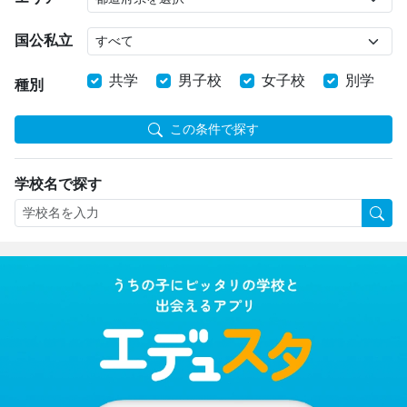
国公私立
共学
男子校
女子校
別学
種別
この条件で探す
学校名で探す