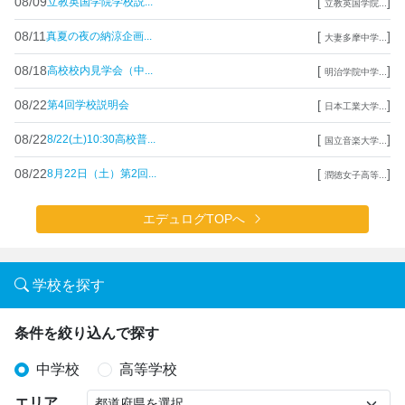
08/09
[
]
立教英国学院学校説...
立教英国学院...
08/11
[
]
真夏の夜の納涼企画...
大妻多摩中学...
08/18
[
]
高校校内見学会（中...
明治学院中学...
08/22
[
]
第4回学校説明会
日本工業大学...
08/22
[
]
8/22(土)10:30高校普...
国立音楽大学...
08/22
[
]
8月22日（土）第2回...
潤徳女子高等...
エデュログTOPへ
学校を探す
条件を絞り込んで探す
中学校
高等学校
エリア