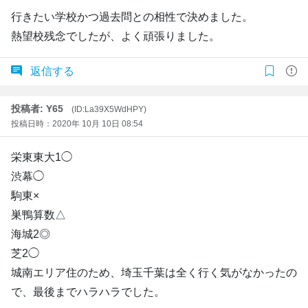
行きたい学校かつ過去問との相性で決めました。
熱望校残念でしたが、よく頑張りました。
返信する
投稿者: Y65
(ID:La39X5WdHPY)
投稿日時：2020年 10月 10日 08:54
栄東東大1◯
渋幕◯
駒東×
巣鴨算数△
海城2◎
芝2◯
城南エリア住のため、埼玉千葉は全く行く気がなかったの
で、最後までハラハラでした。