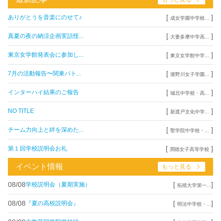
[
]
ありがとうを音楽にのせて♪
成女学園中学校...
[
]
真夏の夜の納涼企画実話怪...
大妻多摩中学高...
[
]
東京女学館発表会に参加し...
東京女学館中学...
[
]
7月の活動報告〜関東バト...
瀧野川女子学園...
[
]
インターハイ結果のご報告
城北中学校・高...
[
]
NO TITLE
新渡戸文化中学...
[
]
チーム力向上と絆を深めた...
聖学院中学校・...
[
]
第１回学校説明会お礼
潤徳女子高等学校
イベント情報
もっと見る
08/08
[
]
学校説明会（夏期実施）
拓殖大学第一...
08/08
[
]
『夏の高校説明会』
明法中学校・...