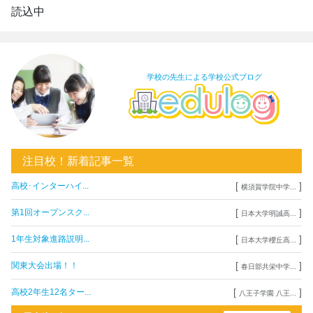
読込中
学校の先生による学校公式ブログ
注目校！新着記事一覧
[
]
高校･インターハイ...
横須賀学院中学...
[
]
第1回オープンスク...
日本大学明誠高...
[
]
1年生対象進路説明...
日本大学櫻丘高...
[
]
関東大会出場！！
春日部共栄中学...
[
]
高校2年生12名ター...
八王子学園 八王...