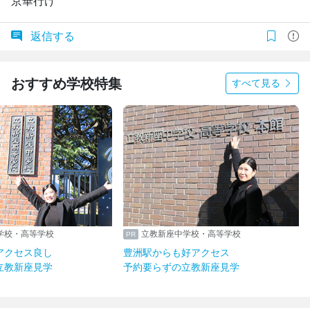
京華行け
返信する
おすすめ学校特集
すべて見る
学校・高等学校
立教新座中学校・高等学校
アクセス良し
豊洲駅からも好アクセス
立教新座見学
予約要らずの立教新座見学