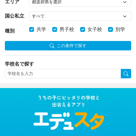
エリア
国公私立
共学
男子校
女子校
別学
種別
この条件で探す
学校名で探す