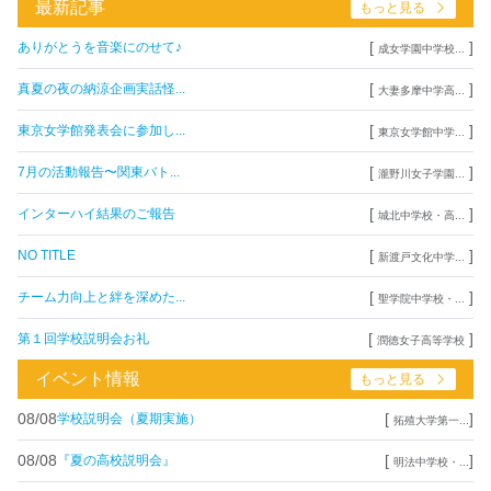
最新記事
もっと見る
[
]
ありがとうを音楽にのせて♪
成女学園中学校...
[
]
真夏の夜の納涼企画実話怪...
大妻多摩中学高...
[
]
東京女学館発表会に参加し...
東京女学館中学...
[
]
7月の活動報告〜関東バト...
瀧野川女子学園...
[
]
インターハイ結果のご報告
城北中学校・高...
[
]
NO TITLE
新渡戸文化中学...
[
]
チーム力向上と絆を深めた...
聖学院中学校・...
[
]
第１回学校説明会お礼
潤徳女子高等学校
イベント情報
もっと見る
08/08
[
]
学校説明会（夏期実施）
拓殖大学第一...
08/08
[
]
『夏の高校説明会』
明法中学校・...