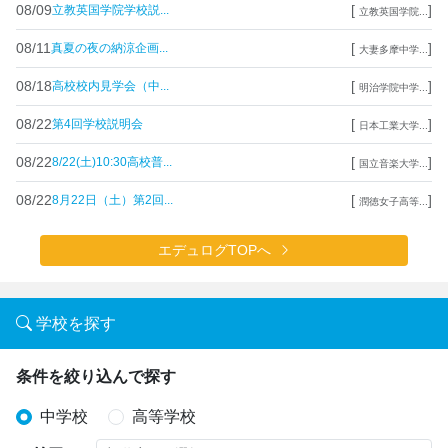
08/09
[
]
立教英国学院学校説...
立教英国学院...
08/11
[
]
真夏の夜の納涼企画...
大妻多摩中学...
08/18
[
]
高校校内見学会（中...
明治学院中学...
08/22
[
]
第4回学校説明会
日本工業大学...
08/22
[
]
8/22(土)10:30高校普...
国立音楽大学...
08/22
[
]
8月22日（土）第2回...
潤徳女子高等...
エデュログTOPへ
学校を探す
条件を絞り込んで探す
中学校
高等学校