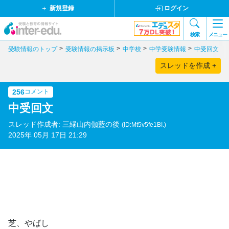
新規登録
ログイン
検索
メニュー
受験情報のトップ
受験情報の掲示板
中学校
中学受験情報
中受回文
スレッドを作成 +
256
コメント
中受回文
スレッド作成者: 三縁山内伽藍の後
(ID:Mt5v5fe1BI.)
2025年 05月 17日 21:29
芝、やばし