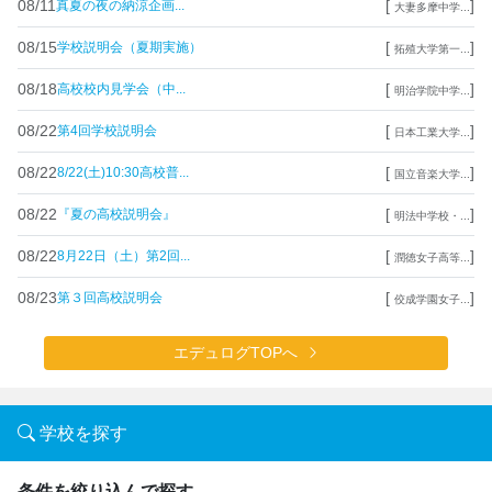
08/11
[
]
真夏の夜の納涼企画...
大妻多摩中学...
08/15
[
]
学校説明会（夏期実施）
拓殖大学第一...
08/18
[
]
高校校内見学会（中...
明治学院中学...
08/22
[
]
第4回学校説明会
日本工業大学...
08/22
[
]
8/22(土)10:30高校普...
国立音楽大学...
08/22
[
]
『夏の高校説明会』
明法中学校・...
08/22
[
]
8月22日（土）第2回...
潤徳女子高等...
08/23
[
]
第３回高校説明会
佼成学園女子...
エデュログTOPへ
学校を探す
条件を絞り込んで探す