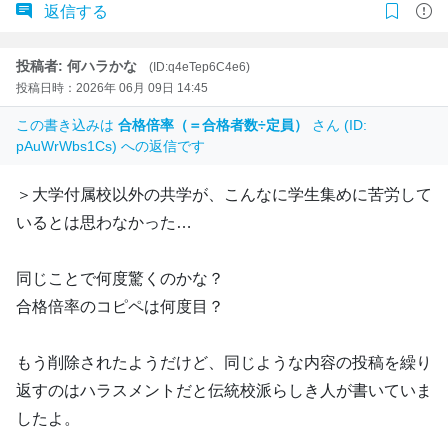
返信する
投稿者: 何ハラかな
(ID:q4eTep6C4e6)
投稿日時：2026年 06月 09日 14:45
この書き込みは
合格倍率（＝合格者数÷定員）
さん (ID:
pAuWrWbs1Cs) への返信です
＞大学付属校以外の共学が、こんなに学生集めに苦労して
いるとは思わなかった…
同じことで何度驚くのかな？
合格倍率のコピペは何度目？
もう削除されたようだけど、同じような内容の投稿を繰り
返すのはハラスメントだと伝統校派らしき人が書いていま
したよ。