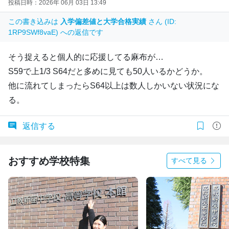
投稿日時：2026年 06月 03日 13:49
この書き込みは
入学偏差値と大学合格実績
さん (ID:
1RP9SWf8vaE) への返信です
そう捉えると個人的に応援してる麻布が…
S59で上1/3 S64だと多めに見ても50人いるかどうか。
他に流れてしまったらS64以上は数人しかいない状況にな
る。
返信する
おすすめ学校特集
すべて見る