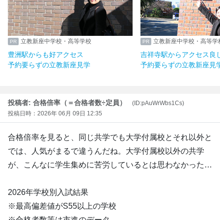
学校・高等学校
立教新座中学校・高等学校
好アクセス
吉祥寺駅からアクセス良し
立教新座見学
予約要らずの立教新座見学
投稿者: 合格倍率（＝合格者数÷定員）
(ID:pAuWrWbs1Cs)
投稿日時：2026年 06月 09日 12:35
合格倍率を見ると、同じ共学でも大学付属校とそれ以外と
では、人気がまるで違うんだね。大学付属校以外の共学
が、こんなに学生集めに苦労しているとは思わなかった…
2026年学校別入試結果
※最高偏差値がS55以上の学校
※合格者数等は市進のデータ