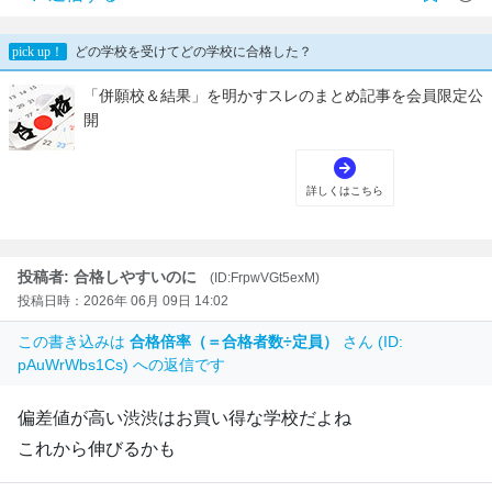
投稿者: 合格しやすいのに
(ID:FrpwVGt5exM)
投稿日時：2026年 06月 09日 14:02
この書き込みは
合格倍率（＝合格者数÷定員）
さん (ID:
pAuWrWbs1Cs) への返信です
偏差値が高い渋渋はお買い得な学校だよね
これから伸びるかも