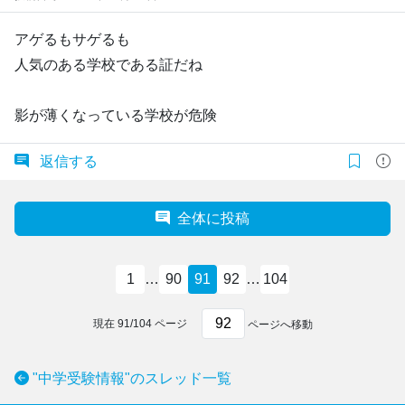
アゲるもサゲるも
人気のある学校である証だね
影が薄くなっている学校が危険
返信する
全体に投稿
1
…
90
91
92
…
104
現在
91
/
104
ページ
ページへ移動
"中学受験情報"のスレッド一覧