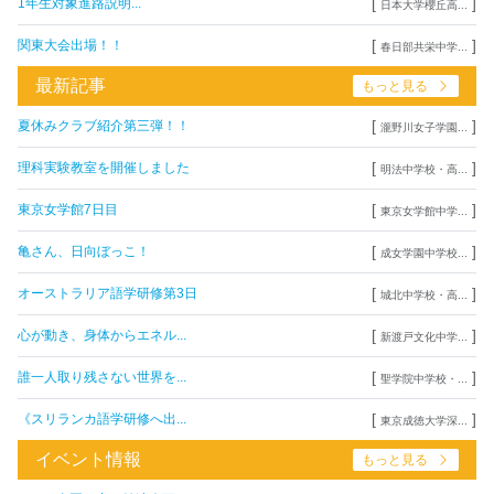
[
]
1年生対象進路説明...
日本大学櫻丘高...
[
]
関東大会出場！！
春日部共栄中学...
最新記事
もっと見る
[
]
夏休みクラブ紹介第三弾！！
瀧野川女子学園...
[
]
理科実験教室を開催しました
明法中学校・高...
[
]
東京女学館7日目
東京女学館中学...
[
]
亀さん、日向ぼっこ！
成女学園中学校...
[
]
オーストラリア語学研修第3日
城北中学校・高...
[
]
心が動き、身体からエネル...
新渡戸文化中学...
[
]
誰一人取り残さない世界を...
聖学院中学校・...
[
]
《スリランカ語学研修へ出...
東京成徳大学深...
イベント情報
もっと見る