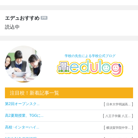
エデュおすすめ
読込中
学校の先生による学校公式ブログ
注目校！新着記事一覧
[
]
第2回オープンスク...
日本大学明誠高...
[
]
高2夏期授業、TGGに...
八王子学園 八王...
[
]
高校･インターハイ...
横須賀学院中学...