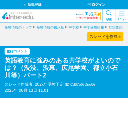
新規登録
ログイン
検索
メニュー
受験情報のトップ
受験情報の掲示板
中学校
中学受験情報
英語教育に
スレッドを作成 +
827
コメント
英語教育に強みのある共学校がよいので
は？（渋渋、渋幕、広尾学園、都立小石
川等）パート2
スレッド作成者: 202x年受験予定
(ID:Cd67p0yDnoQ)
2025年 06月 13日 11:01