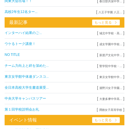
[
]
関東大会出場！！
春日部共栄中学...
[
]
高校2年生12名ター...
八王子学園 八王...
最新記事
もっと見る
[
]
インターハイ結果のご...
城北中学校・高...
[
]
ウケるトーク講座！
成女学園中学校...
[
]
NO TITLE
新渡戸文化中学...
[
]
チーム力向上と絆を深めた...
聖学院中学校・...
[
]
東京女学館中体連ダンスコ...
東京女学館中学...
[
]
全日本高校大学生書道展受...
瀧野川女子学園...
[
]
中央大学キャンパスツアー
大妻多摩中学高...
[
]
第１回学校説明会お礼
潤徳女子高等学校
イベント情報
もっと見る