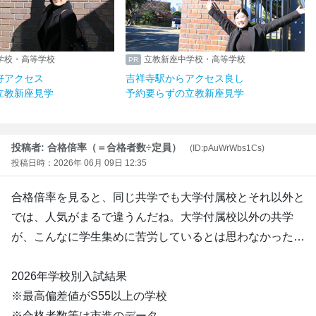
学校・高等学校
立教新座中学校・高等学校
好アクセス
吉祥寺駅からアクセス良し
立教新座見学
予約要らずの立教新座見学
投稿者: 合格倍率（＝合格者数÷定員）
(ID:pAuWrWbs1Cs)
投稿日時：2026年 06月 09日 12:35
合格倍率を見ると、同じ共学でも大学付属校とそれ以外と
では、人気がまるで違うんだね。大学付属校以外の共学
が、こんなに学生集めに苦労しているとは思わなかった…
2026年学校別入試結果
※最高偏差値がS55以上の学校
※合格者数等は市進のデータ