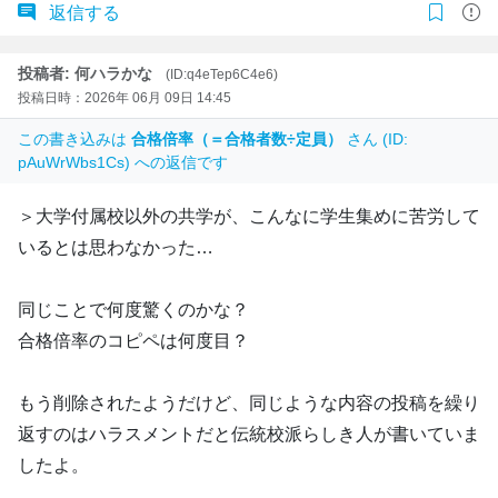
返信する
投稿者: 何ハラかな
(ID:q4eTep6C4e6)
投稿日時：2026年 06月 09日 14:45
この書き込みは
合格倍率（＝合格者数÷定員）
さん (ID:
pAuWrWbs1Cs) への返信です
＞大学付属校以外の共学が、こんなに学生集めに苦労して
いるとは思わなかった…
同じことで何度驚くのかな？
合格倍率のコピペは何度目？
もう削除されたようだけど、同じような内容の投稿を繰り
返すのはハラスメントだと伝統校派らしき人が書いていま
したよ。