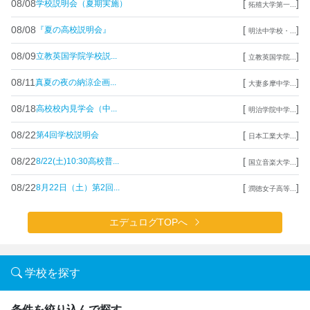
08/08
[
]
学校説明会（夏期実施）
拓殖大学第一...
08/08
[
]
『夏の高校説明会』
明法中学校・...
08/09
[
]
立教英国学院学校説...
立教英国学院...
08/11
[
]
真夏の夜の納涼企画...
大妻多摩中学...
08/18
[
]
高校校内見学会（中...
明治学院中学...
08/22
[
]
第4回学校説明会
日本工業大学...
08/22
[
]
8/22(土)10:30高校普...
国立音楽大学...
08/22
[
]
8月22日（土）第2回...
潤徳女子高等...
エデュログTOPへ
学校を探す
条件を絞り込んで探す