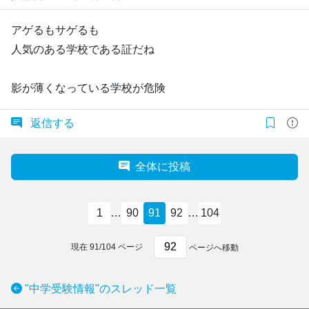
アゲるもサゲるも
人気のある学校である証だね
影が薄くなっている学校が危険
返信する
全体に投稿
1
…
90
91
92
…
104
現在
91
/
104
ページ
ページへ移動
"中学受験情報"のスレッド一覧