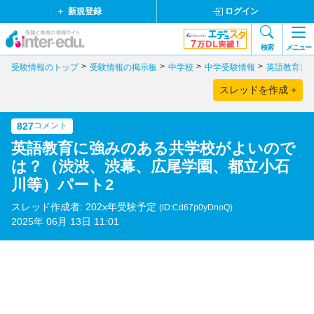
新規登録
ログイン
検索
メニュー
受験情報のトップ
受験情報の掲示板
中学校
中学受験情報
英語教育に
スレッドを作成 +
827
コメント
英語教育に強みのある共学校がよいので
は？（渋渋、渋幕、広尾学園、都立小石
川等）パート2
スレッド作成者: 202x年受験予定
(ID:Cd67p0yDnoQ)
2025年 06月 13日 11:01