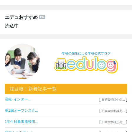
エデュおすすめ
読込中
学校の先生による学校公式ブログ
注目校！新着記事一覧
[
]
高校･インター...
横須賀学院中学...
[
]
第1回オープンスク...
日本大学明誠高...
[
]
1年生対象進路説明...
日本大学櫻丘高...