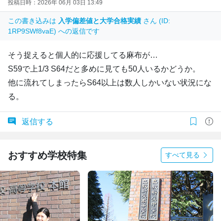
投稿日時：2026年 06月 03日 13:49
この書き込みは
入学偏差値と大学合格実績
さん (ID:
1RP9SWf8vaE) への返信です
そう捉えると個人的に応援してる麻布が…
S59で上1/3 S64だと多めに見ても50人いるかどうか。
他に流れてしまったらS64以上は数人しかいない状況にな
る。
返信する
おすすめ学校特集
すべて見る