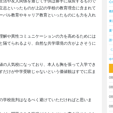
生活や友人関係を通じて子供は勝手に成長するもので
心
立志といったものが上記の学校の教育理念に含まれて
教
ーバル教育やキャリア教育といったものにも力を入れ
東
夏
理解や異性コミュニケーションの力を高めるためには
誰
と隔てられるより、自然な共学環境の方がよさそうに
《
中
値の人気校になっており、本人も胸を張って入学でき
すだけが中学受験じゃないという価値観はすでに広ま
08
08
08
の学校批判はなるべく避けていただければと思いま
08