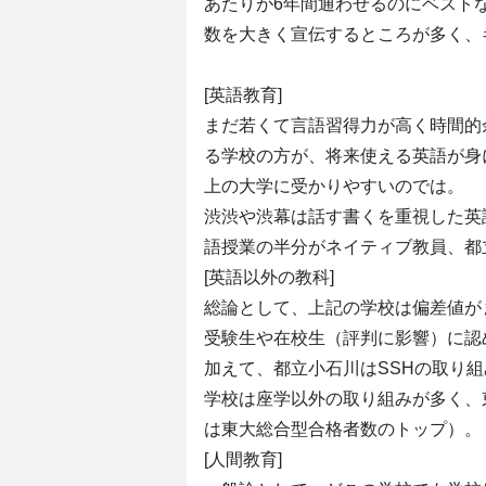
あたりが6年間通わせるのにベスト
数を大きく宣伝するところが多く、
[英語教育]
まだ若くて言語習得力が高く時間的
る学校の方が、将来使える英語が身
上の大学に受かりやすいのでは。
渋渋や渋幕は話す書くを重視した英
語授業の半分がネイティブ教員、都
[英語以外の教科]
総論として、上記の学校は偏差値が
受験生や在校生（評判に影響）に認
加えて、都立小石川はSSHの取り
学校は座学以外の取り組みが多く、
は東大総合型合格者数のトップ）。
[人間教育]