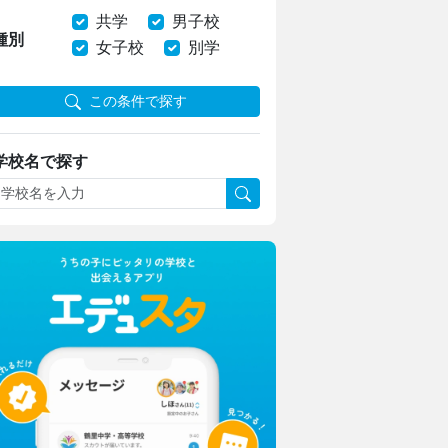
共学
男子校
種別
女子校
別学
この条件で探す
学校名で探す