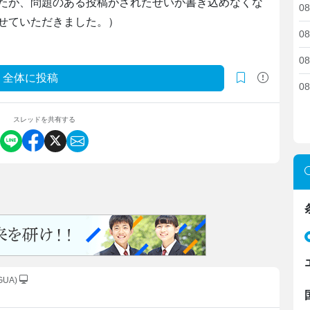
たが、問題のある投稿がされたせいか書き込めなくな
08
せていただきました。）
08
08
全体に投稿
08
スレッドを共有する
.GUA)