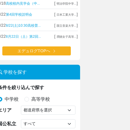
/18
[
]
高校校内見学会（中...
明治学院中学...
/22
[
]
第4回学校説明会
日本工業大学...
/22
[
]
8/22(土)10:30高校普...
国立音楽大学...
/22
[
]
8月22日（土）第2回...
潤徳女子高等...
エデュログTOPへ
学校を探す
条件を絞り込んで探す
中学校
高等学校
エリア
国公私立