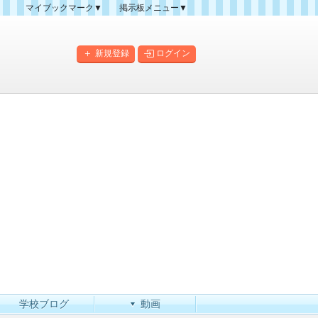
マイブックマーク▼
掲示板メニュー▼
クマーク一覧
掲示板の使い方
掲示板マップ
新規登録
ログイン
人気スレッドランキング
新規スレッド一覧
新着書き込み一覧
このカテゴリにスレッドを
作成
学校ブログ
動画