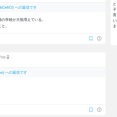
と
LTebCe6CI) への返信です
子
育
他の学校が大抵増えている。
い
こと。
ま
F1s)
muus) への返信です
。