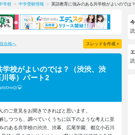
中学校
中学受験情報
英語教育に強みのある共学校がよいのでは？
今
読
役合格へ
スレッドを作成 +
エ
読
共学校がよいのでは？（渋渋、渋
川等）パート2
7p0yDnoQ)
んのご意見をお聞きできればと思います。
解しつつも、調べていくうちに以下のような考えに至
みのある共学校の渋渋、渋幕、広尾学園、都立小石川