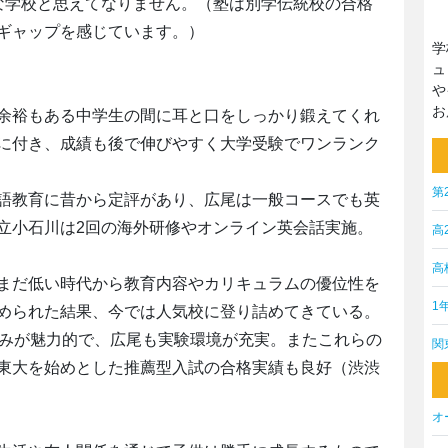
な学校と思えてなりません。（塾は別学伝統校の合格
ギャップを感じています。）
学
ュ
や
お
余裕もある中学生の間に耳と口をしっかり鍛えてくれ
に付き、成績も後で伸びやすく大学受験でワンランク
第
語教育に昔から定評があり、広尾は一般コースでも英
立小石川は2回の海外研修やオンライン英会話実施。
高
高
まだ低い時代から教育内容やカリキュラムの優位性を
1
められた結果、今では人気校に登り詰めてきている。
組みが魅力的で、広尾も実験環境が充実。またこれらの
関
東大を始めとした推薦型入試の合格実績も良好（渋渋
オ