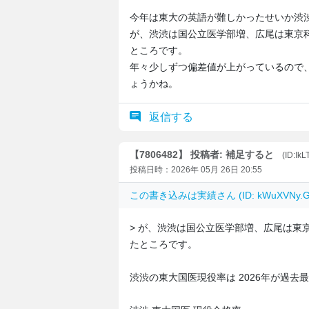
今年は東大の英語が難しかったせいか渋
が、渋渋は国公立医学部増、広尾は東京
ところです。
年々少しずつ偏差値が上がっているので
ょうかね。
返信する
【7806482】 投稿者: 補足すると
(ID:Ik
投稿日時：2026年 05月 26日 20:55
この書き込みは
実績
さん (ID: kWuXVN
> が、渋渋は国公立医学部増、広尾は東
たところです。
渋渋の東大国医現役率は 2026年が過去