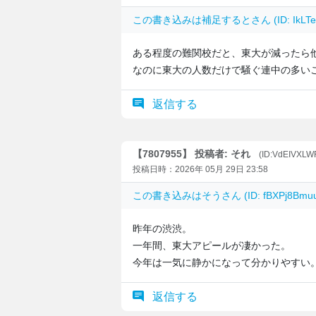
この書き込みは
補足すると
さん (ID: Ik
ある程度の難関校だと、東大が減ったら
なのに東大の人数だけで騒ぐ連中の多い
返信する
【7807955】 投稿者: それ
(ID:VdEIVXLW
投稿日時：2026年 05月 29日 23:58
この書き込みは
そう
さん (ID: fBXPj8B
昨年の渋渋。
一年間、東大アピールが凄かった。
今年は一気に静かになって分かりやすい
返信する