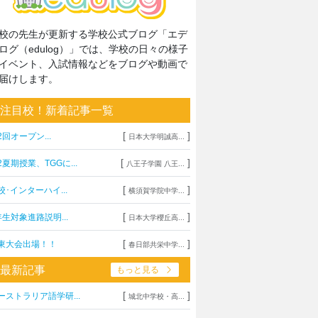
校の先生が更新する学校公式ブログ「エデ
ログ（edulog）」では、学校の日々の様子
イベント、入試情報などをブログや動画で
届けします。
注目校！新着記事一覧
[
]
2回オープン...
日本大学明誠高...
[
]
2夏期授業、TGGに...
八王子学園 八王...
[
]
校･インターハイ...
横須賀学院中学...
[
]
年生対象進路説明...
日本大学櫻丘高...
[
]
東大会出場！！
春日部共栄中学...
最新記事
もっと見る
[
]
ーストラリア語学研...
城北中学校・高...