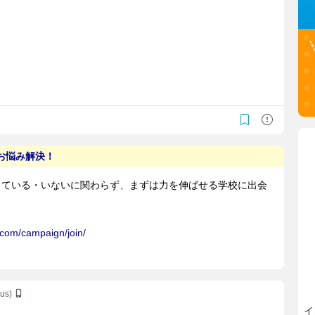
uus)
イ