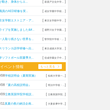
[
]
が動き、身体からエ...
新渡戸文化中学...
[
]
職員のAED研修を実...
成女学園中学校...
[
]
京女学館エストニア・ア...
東京女学館中学...
[
]
ライブを実施しました&#...
瀧野川女子学園...
[
]
一人取り残さない世界を...
聖学院中学校・...
[
]
スリランカ語学研修へ出...
東京成徳大学深...
[
]
学ソフトボール部夏季大...
佼成学園女子中...
イベント情報
もっと見る
/08
[
]
学校説明会（夏期実施）
拓殖大学第一...
/08
[
]
『夏の高校説明会』
明法中学校・...
/09
[
]
立教英国学院学校説...
立教英国学院...
/11
[
]
真夏の夜の納涼企画...
大妻多摩中学...