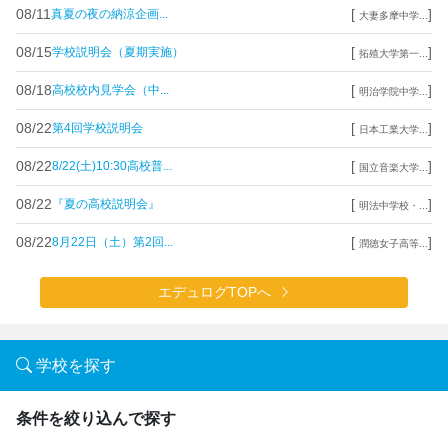
08/11
[
]
真夏の夜の納涼企画...
大妻多摩中学...
08/15
[
]
学校説明会（夏期実施）
拓殖大学第一...
08/18
[
]
高校校内見学会（中...
明治学院中学...
08/22
[
]
第4回学校説明会
日本工業大学...
08/22
[
]
8/22(土)10:30高校普...
国立音楽大学...
08/22
[
]
『夏の高校説明会』
明法中学校・...
08/22
[
]
8月22日（土）第2回...
潤徳女子高等...
エデュログTOPへ
学校を探す
条件を絞り込んで探す