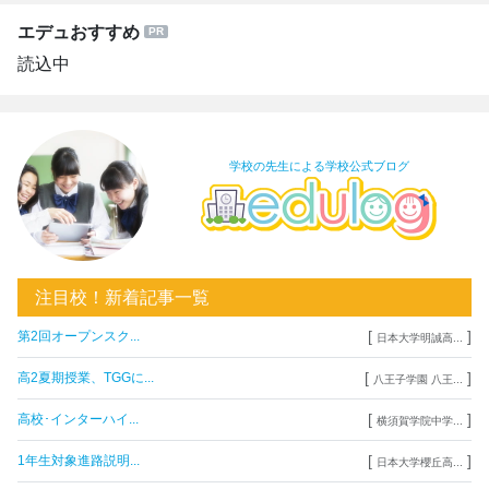
エデュおすすめ
読込中
学校の先生による学校公式ブログ
注目校！新着記事一覧
[
]
第2回オープンスク...
日本大学明誠高...
[
]
高2夏期授業、TGGに...
八王子学園 八王...
[
]
高校･インターハイ...
横須賀学院中学...
[
]
1年生対象進路説明...
日本大学櫻丘高...