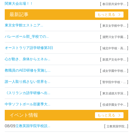
[
]
関東大会出場！！
春日部共栄中学...
最新記事
もっと見る
[
]
東京女学館エストニア...
東京女学館中学...
[
]
バレーボール部_学校での...
瀧野川女子学園...
[
]
オーストラリア語学研修第3日
城北中学校・高...
[
]
心が動き、身体からエネル...
新渡戸文化中学...
[
]
教職員のAED研修を実施し...
成女学園中学校...
[
]
誰一人取り残さない世界を...
聖学院中学校・...
[
]
《スリランカ語学研修へ出...
東京成徳大学深...
[
]
中学ソフトボール部夏季大...
佼成学園女子中...
イベント情報
もっと見る
08/09
[
]
立教英国学院学校説...
立教英国学院...