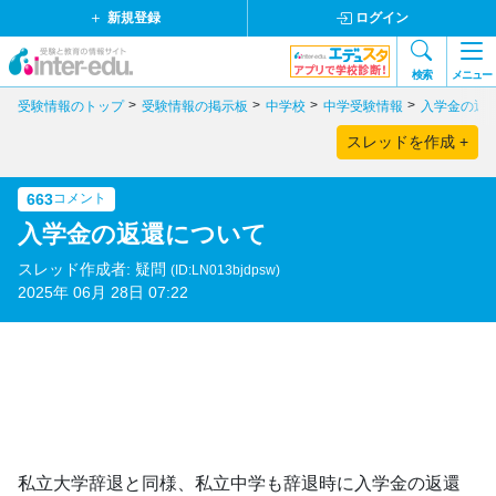
新規登録
ログイン
検索
メニュー
受験情報のトップ
受験情報の掲示板
中学校
中学受験情報
入学金の返
スレッドを作成 +
663
コメント
入学金の返還について
スレッド作成者: 疑問
(ID:LN013bjdpsw)
2025年 06月 28日 07:22
私立大学辞退と同様、私立中学も辞退時に入学金の返還