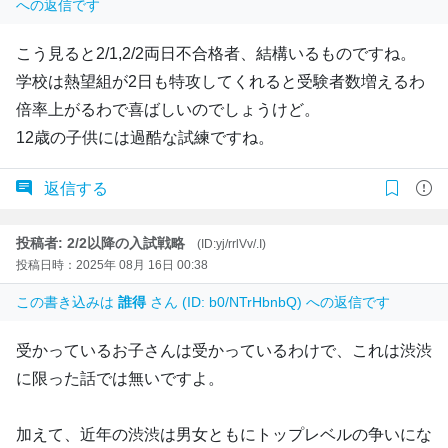
への返信です
こう見ると2/1,2/2両日不合格者、結構いるものですね。
学校は熱望組が2日も特攻してくれると受験者数増えるわ
倍率上がるわで喜ばしいのでしょうけど。
12歳の子供には過酷な試練ですね。
返信する
投稿者: 2/2以降の入試戦略
(ID:yj/rrlVv/.I)
投稿日時：2025年 08月 16日 00:38
この書き込みは
誰得
さん (ID: b0/NTrHbnbQ) への返信です
受かっているお子さんは受かっているわけで、これは渋渋
に限った話では無いですよ。
加えて、近年の渋渋は男女ともにトップレベルの争いにな