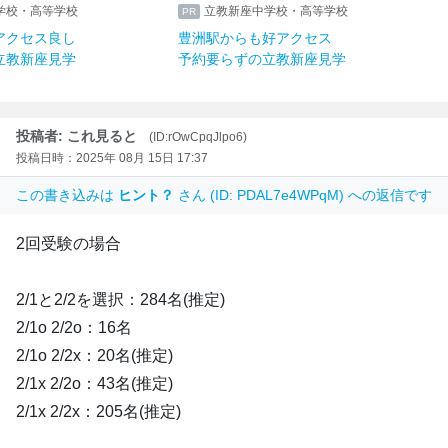
学校・高等学校
立教新座中学校・高等学校
アクセス良し
豊洲駅からも好アクセス
立教新座見学
予約要らずの立教新座見学
投稿者: これ見ると
(ID:rOwCpqJlpo6)
投稿日時：2025年 08月 15日 17:37
この書き込みは
ヒント？
さん (ID: PDAL7e4WPqM) への返信です
2回受験の場合
2/1と2/2を選択：284名(推定)
2/1o 2/2o：16名
2/1o 2/2x：20名(推定)
2/1x 2/2o：43名(推定)
2/1x 2/2x：205名(推定)