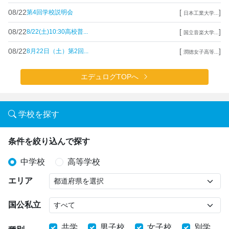
08/22
[
]
第4回学校説明会
日本工業大学...
08/22
[
]
8/22(土)10:30高校普...
国立音楽大学...
08/22
[
]
8月22日（土）第2回...
潤徳女子高等...
エデュログTOPへ
学校を探す
条件を絞り込んで探す
中学校
高等学校
エリア
国公私立
共学
男子校
女子校
別学