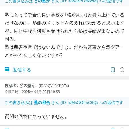
この書き込みは
どの塾が
さん (ID: s/W2sPOrKWM) への返信です
塾にとって都合の良い学校を｢格が高い｣と持ち上げている
だけなのは、塾側のメリットを考えればわかると思います
が。同じ学校を何度も受けられたら塾は実績が出ないので
困る。
塾は慈善事業ではないんですよ。だから関東から灘ツアー
とかやるんじゃないですか?
返信する
投稿者: どの塾が
(ID:VrQVkBYPRZs)
投稿日時：2025年 08月 08日 19:55
この書き込みは
塾の都合
さん (ID: k/MsGOFoC6Q) への返信です
質問の回答になっていません。