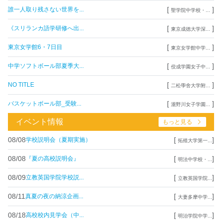
[
]
誰一人取り残さない世界を...
聖学院中学校・...
[
]
《スリランカ語学研修へ出...
東京成徳大学深...
[
]
東京女学館6・7日目
東京女学館中学...
[
]
中学ソフトボール部夏季大...
佼成学園女子中...
[
]
NO TITLE
二松學舍大学附...
[
]
バスケットボール部_受験...
瀧野川女子学園...
イベント情報
もっと見る
08/08
[
]
学校説明会（夏期実施）
拓殖大学第一...
08/08
[
]
『夏の高校説明会』
明法中学校・...
08/09
[
]
立教英国学院学校説...
立教英国学院...
08/11
[
]
真夏の夜の納涼企画...
大妻多摩中学...
08/18
[
]
高校校内見学会（中...
明治学院中学...