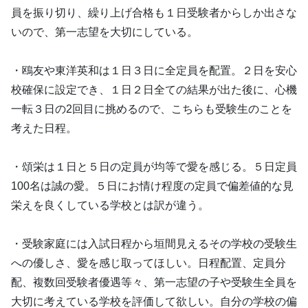
員を振り切り、繰り上げ合格も１日受験者からしか出さな
いので、第一志望を大切にしている。
・鴎友や東洋英和は１日３日に全定員を配置。２日を安心
校確保に設定でき、１日２日全ての結果が出た後に、心機
一転３日の2回目に挑めるので、こちらも受験生のことを
考えた日程。
・頌栄は１日と５日の定員が均等で愛を感じる。５日定員
100名は誠の愛。５日にお情け程度の定員で偏差値的な見
栄えを良くしている学校とは訳が違う。
・受験家庭には入試日程から垣間見えるその学校の受験生
への優しさ、愛を感じ取ってほしい。日程配置、定員分
配、複数回受験者優遇等々、第一志望の子や受験生全員を
大切に考えている学校を評価して欲しい。自分の学校の偏