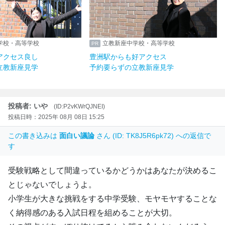
学校・高等学校
立教新座中学校・高等学校
アクセス良し
豊洲駅からも好アクセス
立教新座見学
予約要らずの立教新座見学
投稿者: いや
(ID:P2vKWrQJNEI)
投稿日時：2025年 08月 08日 15:25
この書き込みは
面白い議論
さん (ID: TK8J5R6pk72) への返信で
す
受験戦略として間違っているかどうかはあなたが決めるこ
とじゃないでしょうよ。
小学生が大きな挑戦をする中学受験、モヤモヤすることな
く納得感のある入試日程を組めることが大切。