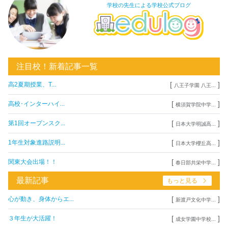
学校の先生による学校公式ブログ
注目校！新着記事一覧
[
]
高2夏期授業、T...
八王子学園 八王...
[
]
高校･インターハイ...
横須賀学院中学...
[
]
第1回オープンスク...
日本大学明誠高...
[
]
1年生対象進路説明...
日本大学櫻丘高...
[
]
関東大会出場！！
春日部共栄中学...
最新記事
もっと見る
[
]
心が動き、身体からエ...
新渡戸文化中学...
[
]
３年生が大活躍！
成女学園中学校...