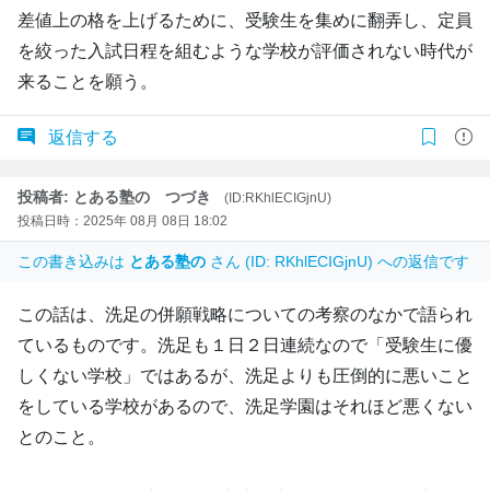
差値上の格を上げるために、受験生を集めに翻弄し、定員
を絞った入試日程を組むような学校が評価されない時代が
来ることを願う。
返信する
投稿者: とある塾の つづき
(ID:RKhlECIGjnU)
投稿日時：2025年 08月 08日 18:02
この書き込みは
とある塾の
さん (ID: RKhlECIGjnU) への返信です
この話は、洗足の併願戦略についての考察のなかで語られ
ているものです。洗足も１日２日連続なので「受験生に優
しくない学校」ではあるが、洗足よりも圧倒的に悪いこと
をしている学校があるので、洗足学園はそれほど悪くない
とのこと。