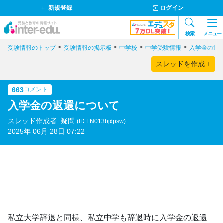
新規登録
ログイン
検索
メニュー
受験情報のトップ
受験情報の掲示板
中学校
中学受験情報
入学金の返
スレッドを作成 +
663
コメント
入学金の返還について
スレッド作成者: 疑問
(ID:LN013bjdpsw)
2025年 06月 28日 07:22
私立大学辞退と同様、私立中学も辞退時に入学金の返還