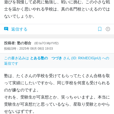
遊びを我慢して必死に勉強し、戦いに挑む。この小さな戦
士を温かく思いやれる学校は、真の名門校といえるのでは
ないでしょうか。
返信する
投稿者: 塾の都合
(ID:la7O.MpYVf2)
投稿日時：2025年 08月 08日 19:03
この書き込みは
とある塾の つづき
さん (ID: RKhlECIGjnU) への
返信です
塾は、たくさんの学校を受けてもらってたくさん合格を取
って実績にしたいですから、同じ学校を何度も受けられる
のが嫌なのですよ。
それを、受験生が可哀想とか、笑っちゃいますよ。本当に
受験生が可哀想だと思っているなら、星取り受験とかやら
せないはずです。