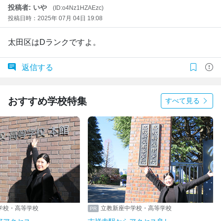
投稿者: いや
(ID:o4Nz1HZAEzc)
投稿日時：2025年 07月 04日 19:08
太田区はDランクですよ。
返信する
おすすめ学校特集
すべて見る
学校・高等学校
立教新座中学校・高等学校