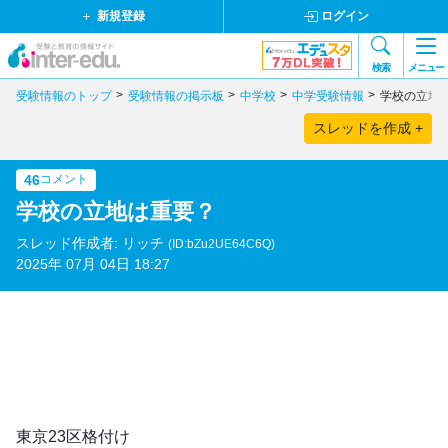
新規登録
ログイン
検索
メニュー
受験情報のトップ
受験情報の掲示板
中学校
中学受験情報
学校の立地
スレッドを作成 +
46
コメント
学校の立地は重要？
スレッド作成者: リッチ
(ID:bZu2UE64C6Q)
2025年 07月 04日 18:27
東京23区格付け