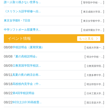
[
]
誰一人取り残さない世界を...
聖学院中学校・...
[
]
《スリランカ語学研修へ出...
東京成徳大学深...
[
]
東京女学館6・7日目
東京女学館中学...
[
]
中学ソフトボール部夏季大...
佼成学園女子中...
イベント情報
もっと見る
08/08
[
]
学校説明会（夏期実施）
拓殖大学第一...
08/08
[
]
『夏の高校説明会』
明法中学校・...
08/09
[
]
立教英国学院学校説...
立教英国学院...
08/11
[
]
真夏の夜の納涼企画...
大妻多摩中学...
08/18
[
]
高校校内見学会（中...
明治学院中学...
08/22
[
]
第4回学校説明会
日本工業大学...
08/22
[
]
8/22(土)10:30高校普...
国立音楽大学...