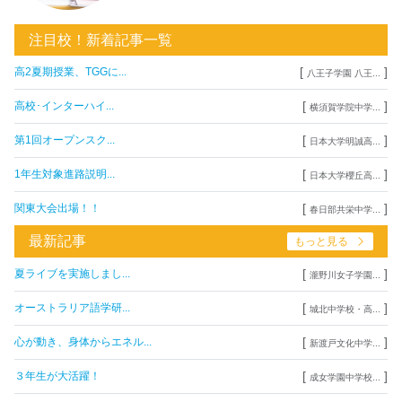
注目校！新着記事一覧
[
]
高2夏期授業、TGGに...
八王子学園 八王...
[
]
高校･インターハイ...
横須賀学院中学...
[
]
第1回オープンスク...
日本大学明誠高...
[
]
1年生対象進路説明...
日本大学櫻丘高...
[
]
関東大会出場！！
春日部共栄中学...
最新記事
もっと見る
[
]
夏ライブを実施しまし...
瀧野川女子学園...
[
]
オーストラリア語学研...
城北中学校・高...
[
]
心が動き、身体からエネル...
新渡戸文化中学...
[
]
３年生が大活躍！
成女学園中学校...