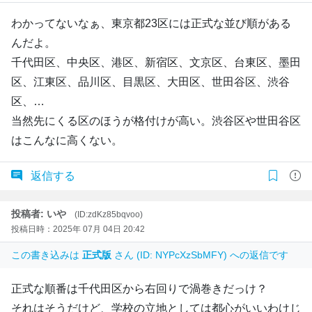
わかってないなぁ、東京都23区には正式な並び順がある
んだよ。
千代田区、中央区、港区、新宿区、文京区、台東区、墨田
区、江東区、品川区、目黒区、大田区、世田谷区、渋谷
区、…
当然先にくる区のほうが格付けが高い。渋谷区や世田谷区
はこんなに高くない。
返信する
投稿者: いや
(ID:zdKz85bqvoo)
投稿日時：2025年 07月 04日 20:42
この書き込みは
正式版
さん (ID: NYPcXzSbMFY) への返信です
正式な順番は千代田区から右回りで渦巻きだっけ？
それはそうだけど、学校の立地としては都心がいいわけじ