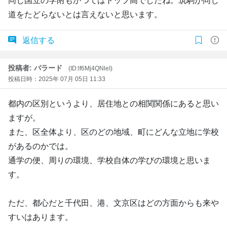
同じ国立の学附もかつてはトップ高でしたね。筑駒が同じ
道をたどらないとは言えないと思います。
返信する
投稿者: バラード
(ID:lf6Mj4QNleI)
投稿日時：2025年 07月 05日 11:33
都内の区別というより、居住地との相関関係にあると思い
ますが。
また、区全体より、区のどの地域、町にどんな立地に学校
があるのかでは。
通学の便、周りの環境、学校自体の学びの環境と思いま
す。
ただ、都心だと千代田、港、文京区はどの方面からも来や
すいはあります。