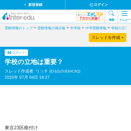
新規登録
ログイン
検索
メニュー
受験情報のトップ
受験情報の掲示板
中学校
中学受験情報
学校の立地
スレッドを作成 +
46
コメント
学校の立地は重要？
スレッド作成者: リッチ
(ID:bZu2UE64C6Q)
2025年 07月 04日 18:27
東京23区格付け