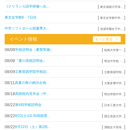
[
]
《スリランカ語学研修へ出...
東京成徳大学深...
[
]
東京女学館6・7日目
東京女学館中学...
[
]
中学ソフトボール部夏季大...
佼成学園女子中...
イベント情報
もっと見る
08/08
[
]
学校説明会（夏期実施）
拓殖大学第一...
08/08
[
]
『夏の高校説明会』
明法中学校・...
08/09
[
]
立教英国学院学校説...
立教英国学院...
08/11
[
]
真夏の夜の納涼企画...
大妻多摩中学...
08/18
[
]
高校校内見学会（中...
明治学院中学...
08/22
[
]
第4回学校説明会
日本工業大学...
08/22
[
]
8/22(土)10:30高校普...
国立音楽大学...
08/22
[
]
8月22日（土）第2回...
潤徳女子高等...