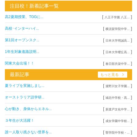
注目校！新着記事一覧
[
]
高2夏期授業、TGGに...
八王子学園 八王...
[
]
高校･インターハイ...
横須賀学院中学...
[
]
第1回オープンスク...
日本大学明誠高...
[
]
1年生対象進路説明...
日本大学櫻丘高...
[
]
関東大会出場！！
春日部共栄中学...
最新記事
もっと見る
[
]
夏ライブを実施しまし...
瀧野川女子学園...
[
]
オーストラリア語学研...
城北中学校・高...
[
]
心が動き、身体からエネル...
新渡戸文化中学...
[
]
３年生が大活躍！
成女学園中学校...
[
]
誰一人取り残さない世界を...
聖学院中学校・...