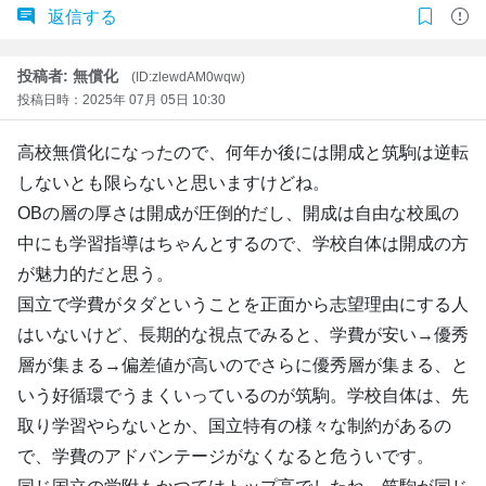
返信する
投稿者: 無償化
(ID:zlewdAM0wqw)
投稿日時：2025年 07月 05日 10:30
高校無償化になったので、何年か後には開成と筑駒は逆転
しないとも限らないと思いますけどね。
OBの層の厚さは開成が圧倒的だし、開成は自由な校風の
中にも学習指導はちゃんとするので、学校自体は開成の方
が魅力的だと思う。
国立で学費がタダということを正面から志望理由にする人
はいないけど、長期的な視点でみると、学費が安い→優秀
層が集まる→偏差値が高いのでさらに優秀層が集まる、と
いう好循環でうまくいっているのが筑駒。学校自体は、先
取り学習やらないとか、国立特有の様々な制約があるの
で、学費のアドバンテージがなくなると危ういです。