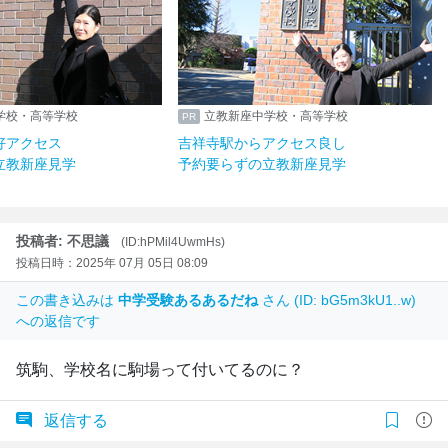
学校・高等学校
立教新座中学校・高等学校
好アクセス
吉祥寺駅からアクセス良し
立教新座見学
予約要らずの立教新座見学
投稿者: 不思議
(ID:hPMil4UwmHs)
投稿日時：2025年 07月 05日 08:09
この書き込みは
中学受験あるあるだね
さん (ID: bG5m3kU1..w)
への返信です
筑駒、学校名に駒場って付いてるのに？
返信する