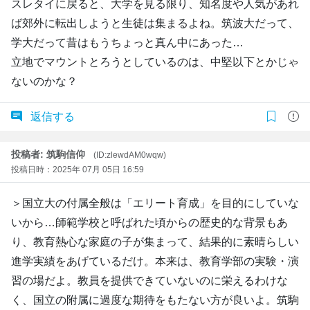
スレタイに戻ると、大学を見る限り、知名度や人気があれ
ば郊外に転出しようと生徒は集まるよね。筑波大だって、
学大だって昔はもうちょっと真ん中にあった…
立地でマウントとろうとしているのは、中堅以下とかじゃ
ないのかな？
返信する
投稿者: 筑駒信仰
(ID:zlewdAM0wqw)
投稿日時：2025年 07月 05日 16:59
＞国立大の付属全般は「エリート育成」を目的にしていな
いから…師範学校と呼ばれた頃からの歴史的な背景もあ
り、教育熱心な家庭の子が集まって、結果的に素晴らしい
進学実績をあげているだけ。本来は、教育学部の実験・演
習の場だよ。教員を提供できていないのに栄えるわけな
く、国立の附属に過度な期待をもたない方が良いよ。筑駒