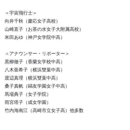
＜宇宙飛行士＞
向井千秋（慶応女子高校）
山崎直子（お茶の水女子大附属高校）
米田あゆ（神戸女学院中高）
＜アナウンサー・リポーター＞
黒柳徹子（香蘭女学校中高）
八木亜希子（横浜雙葉中高）
渡辺真理（横浜雙葉中高）
桑子真帆（鷗友学園女子中高）
馬場典子（女子学院）
雨宮塔子（成女学園）
竹内海南江（高崎市立女子高）他多数