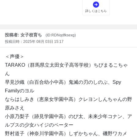
投稿者: 女子校育ち
(ID:RDNqdfksexg)
投稿日時：2025年 08月 03日 15:17
＜声優＞
TARAKO（群馬県立太田女子高等学校）ちびまるこちゃ
ん
早見沙織（白百合幼小中高）鬼滅の刃のしのぶ、Spy
Familyのヨル
ならはしみき（恵泉女学園中高）クレヨンしんちゃんの野
原みさえ
小原乃梨子（跡見学園中高）のび太、未来少年コナン、ア
ルプスの少女ハイジのペーター
野村道子（神奈川学園中高）しずかちゃん、磯野ワカメ