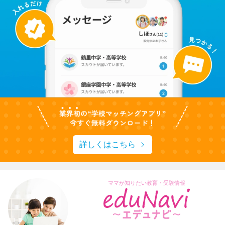
詳しくはこちら
ママが知りたい教育・受験情報