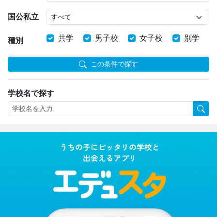
国公私立
共学
男子校
女子校
別学
種別
この条件で探す
学校名で探す