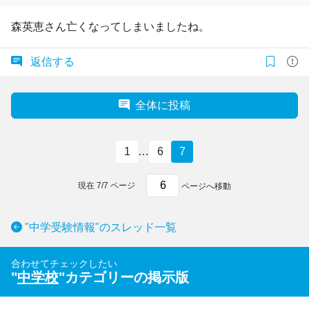
森英恵さん亡くなってしまいましたね。
返信する
全体に投稿
1
…
6
7
現在
7
/
7
ページ
ページへ移動
"中学受験情報"のスレッド一覧
合わせてチェックしたい
"
中学校
"カテゴリーの掲示版