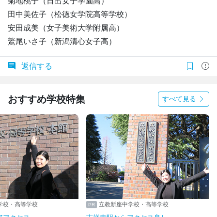
菊地桃子（日出女子学園高）
田中美佐子（松徳女学院高等学校）
安田成美（女子美術大学附属高）
鷲尾いさ子（新潟清心女子高）
返信する
おすすめ学校特集
すべて見る
学校・高等学校
立教新座中学校・高等学校