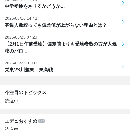
中学受験をさせるかどうか…
2026/05/16 14:42
募集人数絞っても偏差値が上がらない理由とは？
2026/05/23 07:29
【2月1日午前受験】偏差値よりも受験者数の方が人気
校のパロ...
2026/05/23 01:00
栄東VS川越東 東高戦
今注目のトピックス
読込中
エデュおすすめ
読込中