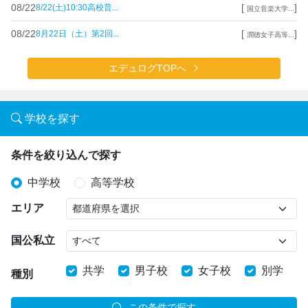
08/22
[
]
8/22(土)10:30高校普...
国立音楽大学...
08/22
[
]
8月22日（土）第2回...
潤徳女子高等...
エデュログTOPへ
学校を探す
条件を絞り込んで探す
中学校
高等学校
エリア
国公私立
共学
男子校
女子校
別学
種別
この条件で探す