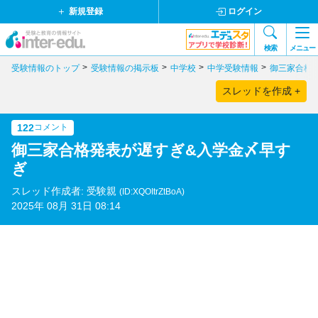
新規登録
ログイン
検索
メニュー
受験情報のトップ
受験情報の掲示板
中学校
中学受験情報
御三家合格
スレッドを作成 +
122
コメント
御三家合格発表が遅すぎ&入学金〆早す
ぎ
スレッド作成者: 受験親
(ID:XQOItrZtBoA)
2025年 08月 31日 08:14