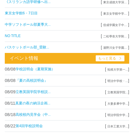
[
]
《スリランカ語学研修へ出...
東京成徳大学深...
[
]
東京女学館6・7日目
東京女学館中学...
[
]
中学ソフトボール部夏季大...
佼成学園女子中...
[
]
NO TITLE
二松學舍大学附...
[
]
バスケットボール部_受験...
瀧野川女子学園...
イベント情報
もっと見る
08/08
[
]
学校説明会（夏期実施）
拓殖大学第一...
08/08
[
]
『夏の高校説明会』
明法中学校・...
08/09
[
]
立教英国学院学校説...
立教英国学院...
08/11
[
]
真夏の夜の納涼企画...
大妻多摩中学...
08/18
[
]
高校校内見学会（中...
明治学院中学...
08/22
[
]
第4回学校説明会
日本工業大学...