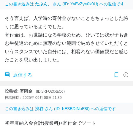
この書き込みは
たぶん、
さん (ID: YaEvZye0k0U) への返信です
そう言えば、入学時の寄付金がないこともちょっとした誇
りに思っているようでした。
寄付金は、お世話になる学校のため、ひいては我が子も含
む生徒達のために無理のない範囲で納めさせていただくと
いうスタンスでいた自分には、相容れない価値観だと感じ
たことを思い出しました。
返信する
投稿者: 寄附金
(ID:vRFO2fbtaOg)
投稿日時：2025年 09月 08日 21:39
この書き込みは
渋谷
さん (ID: bESBDINuE8I) への返信です
初年度納入金合計(授業料)+寄付金でソート