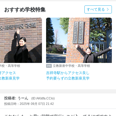
おすすめ学校特集
すべて見る
学校・高等学校
立教新座中学校・高等学校
好アクセス
吉祥寺駅からアクセス良し
立教新座見学
予約要らずの立教新座見学
投稿者: うーん
(ID:AKIdfa.CClo)
投稿日時：2025年 09月 07日 21:42