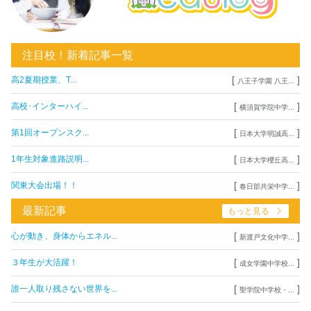
注目校！新着記事一覧
[
]
高2夏期授業、T...
八王子学園 八王...
[
]
高校･インターハイ...
横須賀学院中学...
[
]
第1回オープンスク...
日本大学明誠高...
[
]
1年生対象進路説明...
日本大学櫻丘高...
[
]
関東大会出場！！
春日部共栄中学...
最新記事
もっと見る
[
]
心が動き、身体からエネル...
新渡戸文化中学...
[
]
３年生が大活躍！
成女学園中学校...
[
]
誰一人取り残さない世界を...
聖学院中学校・...