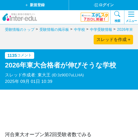
新規登録
ログイン
検索
メニュー
受験情報のトップ
受験情報の掲示板
中学校
中学受験情報
2026年東
スレッドを作成 +
1135
コメント
2026年東大合格者が伸びそうな学校
スレッド作成者: 東大王
(ID:3z90D7uLLHA)
2025年 09月 01日 10:39
河合東大オープン第2回受験者数でみる