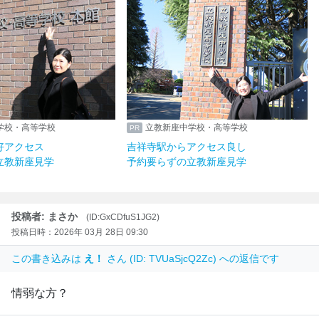
学校・高等学校
立教新座中学校・高等学校
好アクセス
吉祥寺駅からアクセス良し
立教新座見学
予約要らずの立教新座見学
投稿者: まさか
(ID:GxCDfuS1JG2)
投稿日時：2026年 03月 28日 09:30
この書き込みは
え！
さん (ID: TVUaSjcQ2Zc) への返信です
情弱な方？