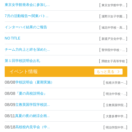
[
]
東京女学館発表会に参加し...
東京女学館中学...
[
]
7月の活動報告〜関東バト...
瀧野川女子学園...
[
]
インターハイ結果のご報告
城北中学校・高...
[
]
NO TITLE
新渡戸文化中学...
[
]
チーム力向上と絆を深めた...
聖学院中学校・...
[
]
第１回学校説明会お礼
潤徳女子高等学校
イベント情報
もっと見る
08/08
[
]
学校説明会（夏期実施）
拓殖大学第一...
08/08
[
]
『夏の高校説明会』
明法中学校・...
08/09
[
]
立教英国学院学校説...
立教英国学院...
08/11
[
]
真夏の夜の納涼企画...
大妻多摩中学...
08/18
[
]
高校校内見学会（中...
明治学院中学...