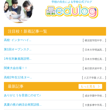
学校の先生による学校公式ブログ
注目校！新着記事一覧
[
]
高校･インターハイ...
横須賀学院中学...
[
]
第1回オープンスク...
日本大学明誠高...
[
]
1年生対象進路説明...
日本大学櫻丘高...
[
]
関東大会出場！！
春日部共栄中学...
[
]
高校2年生12名ター...
八王子学園 八王...
最新記事
もっと見る
[
]
ありがとうを音楽にのせて♪
成女学園中学校...
[
]
真夏の夜の納涼企画実話怪...
大妻多摩中学高...