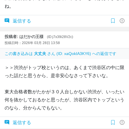
ね。
返信する
投稿者: はだかの王様
(ID:j7x39i28V2c)
投稿日時：2026年 03月 28日 13:58
この書き込みは
大丈夫
さん (ID: xaQokIA3KY6) への返信です
＞＞渋渋がトップ校というのは、あくまで渋谷区の中に限
った話だと思うから、是非安心なさって下さいな。
東大合格者数がたかが３０人台しかない渋渋が、いったい
何を抜かしておるかと思ったが、渋谷区内でトップという
のなら、分からんでもない。
返信する