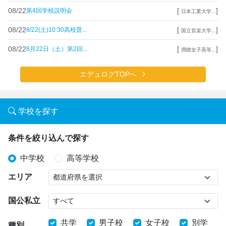
08/22
[
]
第4回学校説明会
日本工業大学...
08/22
[
]
8/22(土)10:30高校普...
国立音楽大学...
08/22
[
]
8月22日（土）第2回...
潤徳女子高等...
エデュログTOPへ
学校を探す
条件を絞り込んで探す
中学校
高等学校
エリア
国公私立
共学
男子校
女子校
別学
種別