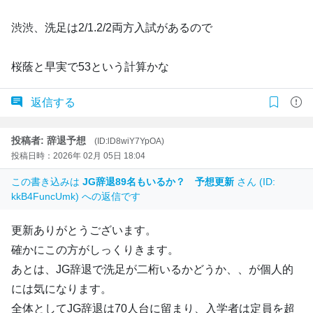
渋渋、洗足は2/1.2/2両方入試があるので
桜蔭と早実で53という計算かな
返信する
投稿者: 辞退予想
(ID:lD8wiY7YpOA)
投稿日時：2026年 02月 05日 18:04
この書き込みは
JG辞退89名もいるか？ 予想更新
さん (ID:
kkB4FuncUmk) への返信です
更新ありがとうございます。
確かにこの方がしっくりきます。
あとは、JG辞退で洗足が二桁いるかどうか、、が個人的
には気になります。
全体としてJG辞退は70人台に留まり、入学者は定員を超