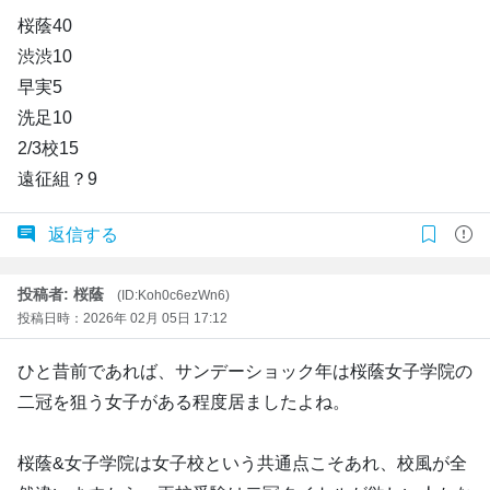
桜蔭40
渋渋10
早実5
洗足10
2/3校15
遠征組？9
返信する
投稿者: 桜蔭
(ID:Koh0c6ezWn6)
投稿日時：2026年 02月 05日 17:12
ひと昔前であれば、サンデーショック年は桜蔭女子学院の
二冠を狙う女子がある程度居ましたよね。
桜蔭&女子学院は女子校という共通点こそあれ、校風が全