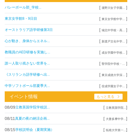
[
]
バレーボール部_学校...
瀧野川女子学園...
[
]
東京女学館8・9日目
東京女学館中学...
[
]
オーストラリア語学研修第3日
城北中学校・高...
[
]
心が動き、身体からエネル...
新渡戸文化中学...
[
]
教職員のAED研修を実施し...
成女学園中学校...
[
]
誰一人取り残さない世界を...
聖学院中学校・...
[
]
《スリランカ語学研修へ出...
東京成徳大学深...
[
]
中学ソフトボール部夏季大...
佼成学園女子中...
イベント情報
もっと見る
08/09
[
]
立教英国学院学校説...
立教英国学院...
08/11
[
]
真夏の夜の納涼企画...
大妻多摩中学...
08/15
[
]
学校説明会（夏期実施）
拓殖大学第一...