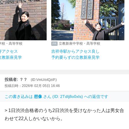
学校・高等学校
立教新座中学校・高等学校
好アクセス
吉祥寺駅からアクセス良し
立教新座見学
予約要らずの立教新座見学
投稿者: ？？
(ID:VmU/oIQziP.)
投稿日時：2026年 02月 05日 16:46
この書き込みは
想像
さん (ID: 2TdIj8o0xIs) への返信です
> 1日渋渋合格者のうち2日渋渋を受けなかった人は男女合
わせて22人しかいないから。