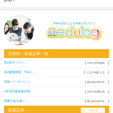
学校の先生による学校公式ブログ
注目校！新着記事一覧
[
]
第2回オープン...
日本大学明誠高...
[
]
高2夏期授業、TGGに...
八王子学園 八王...
[
]
高校･インターハイ...
横須賀学院中学...
[
]
1年生対象進路説明...
日本大学櫻丘高...
[
]
関東大会出場！！
春日部共栄中学...
最新記事
もっと見る