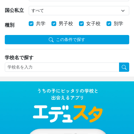
国公私立
共学
男子校
女子校
別学
種別
この条件で探す
学校名で探す