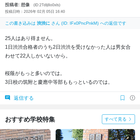
投稿者: 想像
(ID:2TdIj8o0xIs)
投稿日時：2026年 02月 05日 16:40
この書き込みは
渋渋に
さん (ID: IFx0PncPnkM) への返信です
25人はあり得ません。
1日渋渋合格者のうち2日渋渋を受けなかった人は男女合
わせて22人しかいないから。
桜蔭がもっと多いのでは。
3日校の筑附と慶應中等部ももっといるのでは。
返信する
おすすめ学校特集
すべて見る