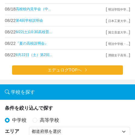
08/18
[
]
高校校内見学会（中...
明治学院中学...
08/22
[
]
第4回学校説明会
日本工業大学...
08/22
[
]
8/22(土)10:30高校普...
国立音楽大学...
08/22
[
]
『夏の高校説明会』
明法中学校・...
08/22
[
]
8月22日（土）第2回...
潤徳女子高等...
エデュログTOPへ
学校を探す
条件を絞り込んで探す
中学校
高等学校
エリア