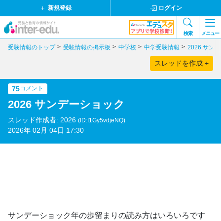
新規登録
ログイン
検索
メニュー
受験情報のトップ
受験情報の掲示板
中学校
中学受験情報
2026 サ
スレッドを作成 +
75
コメント
2026 サンデーショック
スレッド作成者: 2026
(ID:I1Gy5vdjeNQ)
2026年 02月 04日 17:30
サンデーショック年の歩留まりの読み方はいろいろです