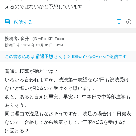
えるのではないかと予想しています。
返信する
投稿者: 多分
(ID:wRcbKEqExco)
投稿日時：2026年 02月 05日 18:44
この書き込みは
辞退予想
さん (ID: lD8wiY7YpOA) への返信です
普通に桜蔭が殆どでは？
いろいろ言われますが、渋渋第一志望なら2日も渋渋受け
ないと悔いが残るので受けると思います。
あと、あると言えば早実、早実-JG-中等部で中等部進学も
ありそう。
同じ理由で洗足もなさそうですが、洗足の場合は１日発表
なので、合格してから勲章としてご三家のJGを受けるだ
け受ける？