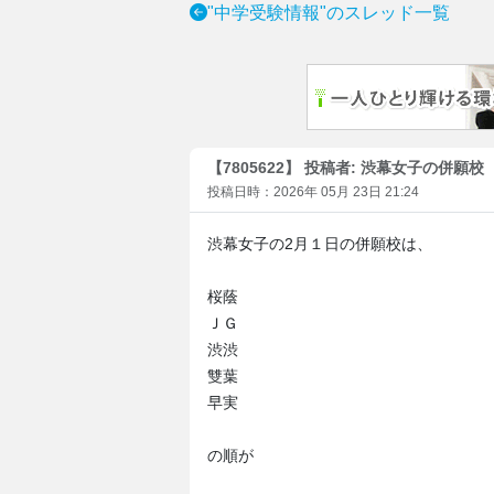
"中学受験情報"のスレッド一覧
【7805622】 投稿者: 渋幕女子の併願校
投稿日時：2026年 05月 23日 21:24
渋幕女子の2月１日の併願校は、
桜蔭
ＪＧ
渋渋
雙葉
早実
の順が