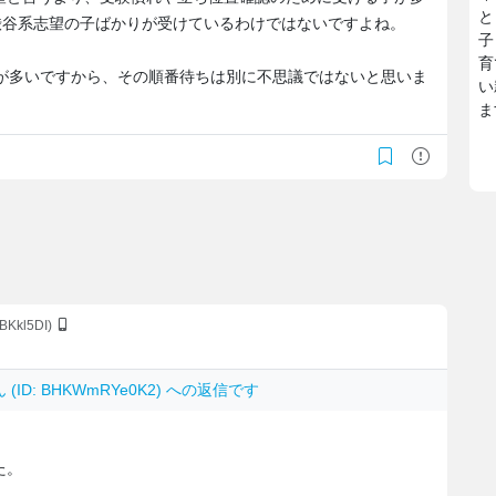
と
渋谷系志望の子ばかりが受けているわけではないですよね。
子
育
数が多いですから、その順番待ちは別に不思議ではないと思いま
い
ま
BKkl5DI)
 (ID: BHKWmRYe0K2) への返信です
た。