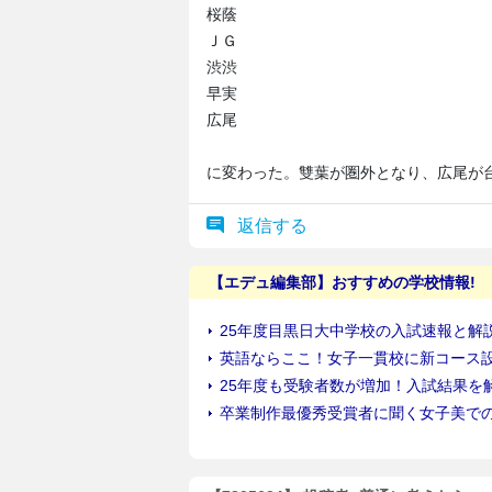
桜蔭
ＪＧ
渋渋
早実
広尾
に変わった。雙葉が圏外となり、広尾が
返信する