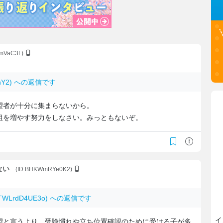
mVaC3f.)
h.znY2) への返信です
望者が十分に集まらないから。
組を増やす努力をしなさい。みっともないぞ。
ない
(ID:BHKWmRYe0K2)
: TWLrdD4UE3o) への返信です
イ
望と言うより、受験慣れや立ち位置確認のために受ける子が多