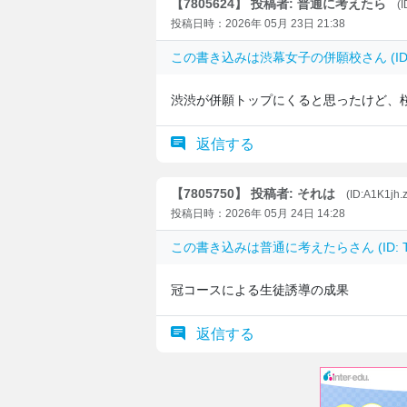
【7805624】 投稿者: 普通に考えたら
(
投稿日時：2026年 05月 23日 21:38
この書き込みは
渋幕女子の併願校
さん (I
渋渋が併願トップにくると思ったけど、
返信する
【7805750】 投稿者: それは
(ID:A1K1jh.
投稿日時：2026年 05月 24日 14:28
この書き込みは
普通に考えたら
さん (ID
冠コースによる生徒誘導の成果
返信する