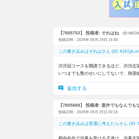
【7805753】 投稿者: それはね
(ID:WEGf
投稿日時：2026年 05月 24日 14:40
この書き込みは
それは
さん (ID: A1K1j
渋渋冠コースを開講できるほど、渋渋志
いつまでも塾のせいにしてないで、熱望
返信する
【7805889】 投稿者: 意外でもなんでも
投稿日時：2026年 05月 25日 00:16
この書き込みは
普通に考えたら
さん (ID
都内在住で渋幕を受ける子達は、渋幕志