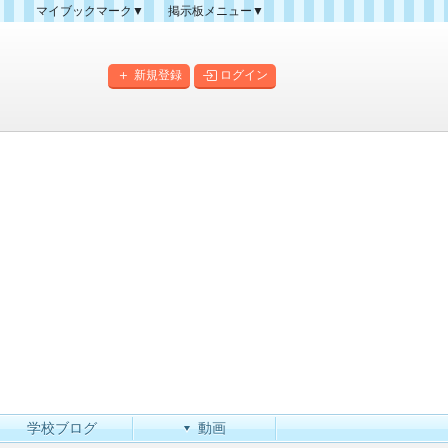
マイブックマーク▼
掲示板メニュー▼
クマーク一覧
掲示板の使い方
掲示板マップ
新規登録
ログイン
人気スレッドランキング
新規スレッド一覧
新着書き込み一覧
このカテゴリにスレッドを
作成
学校ブログ
動画