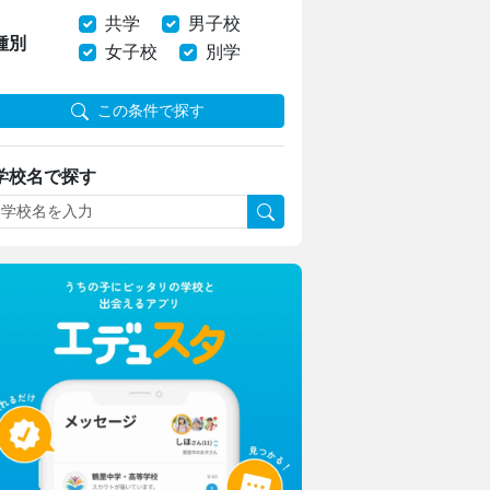
共学
男子校
種別
女子校
別学
この条件で探す
学校名で探す