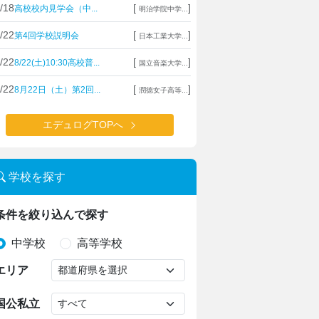
/18
[
]
高校校内見学会（中...
明治学院中学...
/22
[
]
第4回学校説明会
日本工業大学...
/22
[
]
8/22(土)10:30高校普...
国立音楽大学...
/22
[
]
8月22日（土）第2回...
潤徳女子高等...
エデュログTOPへ
学校を探す
条件を絞り込んで探す
中学校
高等学校
エリア
国公私立