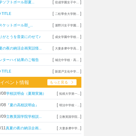
[
]
学ソフトボール部夏...
佼成学園女子中...
[
]
 TITLE
二松學舍大学附...
[
]
スケットボール部_...
瀧野川女子学園...
[
]
りがとうを音楽にのせて♪
成女学園中学校...
[
]
夏の夜の納涼企画実話怪...
大妻多摩中学高...
[
]
ンターハイ結果のご報告
城北中学校・高...
[
]
 TITLE
新渡戸文化中学...
イベント情報
もっと見る
/08
[
]
学校説明会（夏期実施）
拓殖大学第一...
/08
[
]
『夏の高校説明会』
明法中学校・...
/09
[
]
立教英国学院学校説...
立教英国学院...
/11
[
]
真夏の夜の納涼企画...
大妻多摩中学...