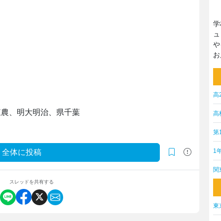
学
ュ
や
お
高
東農、明大明治、県千葉
高
第
1
全体に投稿
関
スレッドを共有する
東