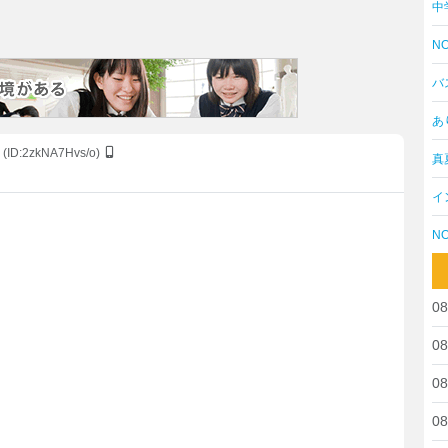
中
NO
バ
あ
(ID:2zkNA7Hvs/o)
真
イ
NO
08
08
08
08