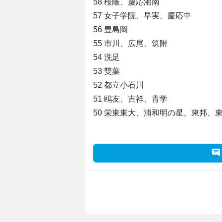
58 桜蔭、慶応湘南
57 女子学院、早実、慶応中
56 豊島岡
55 市川、広尾、筑附
54 洗足
53 雙葉
52 都立小石川
51 鴎友、吉祥、青学
50 栄東東大、浦和明の星、東邦、