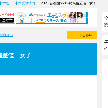
中学校
中学受験情報
2026 首都圏S50％結果偏差値 女子
今
読
役合格へ
スレッドを作成 +
エ
読
果偏差値 女子