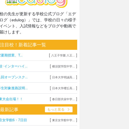
校の先生が更新する学校公式ブログ「エデ
ログ（edulog）」では、学校の日々の様子
イベント、入試情報などをブログや動画で
届けします。
注目校！新着記事一覧
[
]
2夏期授業、T...
八王子学園 八王...
[
]
校･インターハイ...
横須賀学院中学...
[
]
1回オープンスク...
日本大学明誠高...
[
]
年生対象進路説明...
日本大学櫻丘高...
[
]
東大会出場！！
春日部共栄中学...
最新記事
もっと見る
[
]
京女学館6・7日目
東京女学館中学...