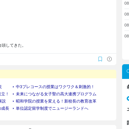
08
08
08
08
台頭してきた。