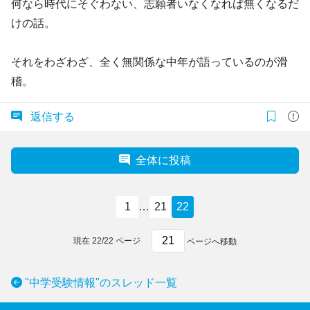
何なら時代にそぐわない、志願者いなくなれば無くなるだ
けの話。
それをわざわざ、全く無関係な中年が語っているのが滑
稽。
返信する
全体に投稿
1
…
21
22
現在
22
/
22
ページ
ページへ移動
"中学受験情報"のスレッド一覧