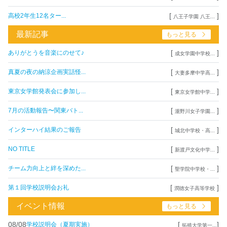
[
]
高校2年生12名ター...
八王子学園 八王...
最新記事
もっと見る
[
]
ありがとうを音楽にのせて♪
成女学園中学校...
[
]
真夏の夜の納涼企画実話怪...
大妻多摩中学高...
[
]
東京女学館発表会に参加し...
東京女学館中学...
[
]
7月の活動報告〜関東バト...
瀧野川女子学園...
[
]
インターハイ結果のご報告
城北中学校・高...
[
]
NO TITLE
新渡戸文化中学...
[
]
チーム力向上と絆を深めた...
聖学院中学校・...
[
]
第１回学校説明会お礼
潤徳女子高等学校
イベント情報
もっと見る
08/08
[
]
学校説明会（夏期実施）
拓殖大学第一...