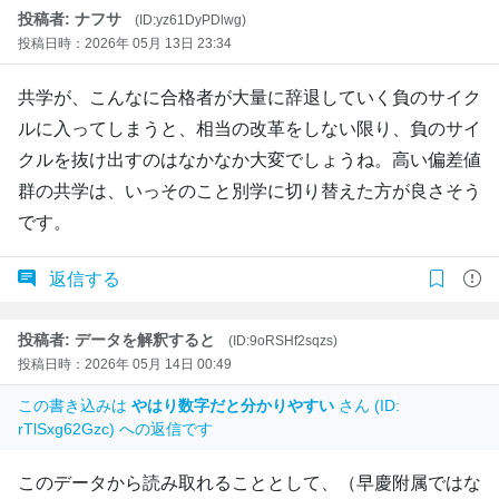
投稿者: ナフサ
(ID:yz61DyPDlwg)
投稿日時：2026年 05月 13日 23:34
共学が、こんなに合格者が大量に辞退していく負のサイク
ルに入ってしまうと、相当の改革をしない限り、負のサイ
クルを抜け出すのはなかなか大変でしょうね。高い偏差値
群の共学は、いっそのこと別学に切り替えた方が良さそう
です。
返信する
投稿者: データを解釈すると
(ID:9oRSHf2sqzs)
投稿日時：2026年 05月 14日 00:49
この書き込みは
やはり数字だと分かりやすい
さん (ID:
rTlSxg62Gzc) への返信です
このデータから読み取れることとして、（早慶附属ではな