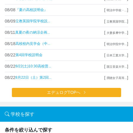
08/08
[
]
『夏の高校説明会』
明法中学校・...
08/09
[
]
立教英国学院学校説...
立教英国学院...
08/11
[
]
真夏の夜の納涼企画...
大妻多摩中学...
08/18
[
]
高校校内見学会（中...
明治学院中学...
08/22
[
]
第4回学校説明会
日本工業大学...
08/22
[
]
8/22(土)10:30高校普...
国立音楽大学...
08/22
[
]
8月22日（土）第2回...
潤徳女子高等...
エデュログTOPへ
学校を探す
条件を絞り込んで探す