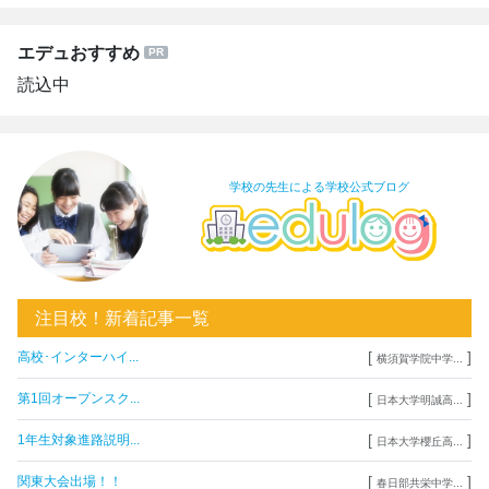
エデュおすすめ
読込中
学校の先生による学校公式ブログ
注目校！新着記事一覧
[
]
高校･インターハイ...
横須賀学院中学...
[
]
第1回オープンスク...
日本大学明誠高...
[
]
1年生対象進路説明...
日本大学櫻丘高...
[
]
関東大会出場！！
春日部共栄中学...