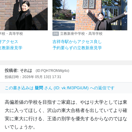
学校・高等学校
立教新座中学校・高等学校
好アクセス
吉祥寺駅からアクセス良し
立教新座見学
予約要らずの立教新座見学
投稿者: それは
(ID:FQH7RONWg4o)
投稿日時：2026年 05月 13日 17:31
この書き込みは
疑問
さん (ID: vk.fM3PGiUM) への返信です
高偏差値の学校を目指すご家庭は、やはり大学としては東
大に入ってほしく、沢山の東大合格者を出していてより確
実に東大に行ける、王道の別学を優先するからなのではな
いでしょうか。