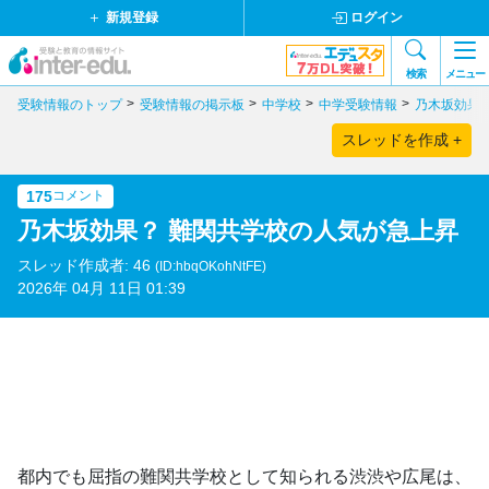
新規登録
ログイン
検索
メニュー
受験情報のトップ
受験情報の掲示板
中学校
中学受験情報
乃木坂効果
スレッドを作成 +
175
コメント
乃木坂効果？ 難関共学校の人気が急上昇
スレッド作成者: 46
(ID:hbqOKohNtFE)
2026年 04月 11日 01:39
都内でも屈指の難関共学校として知られる渋渋や広尾は、