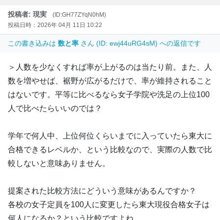
投稿者: 現実
(ID:GH77ZYqN0hM)
投稿日時：2026年 04月 11日 10:22
この書き込みは
数と率
さん (ID: ewj44uRG4sM) への返信です
＞人数を少なくすれば率が上がるのは当たり前。また、人
数を増やせば、裾野が広がるだけで、率が維持されること
はないです。平等に比べるなら女子学院や洗足の上位100
人で比べたらいいのでは？
学年で何人中、上位何位くらいまでに入っていたら東大に
合格できるレベルか、という比較なので、実際の人数で比
較しないと意味ありません。
提案された比較方法にどういう意味があるんですか？
各校の女子定員を100人に変更したら東大現役合格女子は
何人になるか？という比較ですよね。