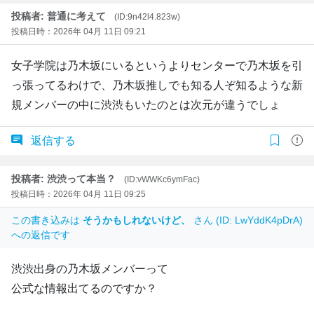
投稿者: 普通に考えて
(ID:9n42l4.823w)
投稿日時：2026年 04月 11日 09:21
女子学院は乃木坂にいるというよりセンターで乃木坂を引
っ張ってるわけで、乃木坂推しでも知る人ぞ知るような新
規メンバーの中に渋渋もいたのとは次元が違うでしょ
返信する
投稿者: 渋渋って本当？
(ID:vWWKc6ymFac)
投稿日時：2026年 04月 11日 09:25
この書き込みは
そうかもしれないけど、
さん (ID: LwYddK4pDrA)
への返信です
渋渋出身の乃木坂メンバーって
公式な情報出てるのですか？