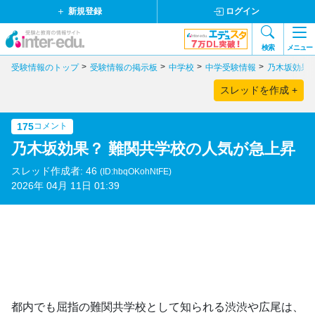
新規登録
ログイン
検索
メニュー
受験情報のトップ
受験情報の掲示板
中学校
中学受験情報
乃木坂効果
スレッドを作成 +
175
コメント
乃木坂効果？ 難関共学校の人気が急上昇
スレッド作成者: 46
(ID:hbqOKohNtFE)
2026年 04月 11日 01:39
都内でも屈指の難関共学校として知られる渋渋や広尾は、