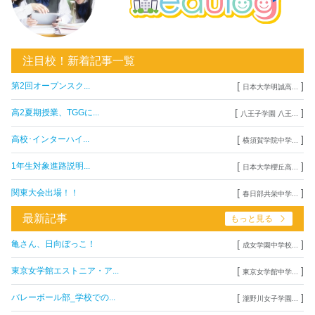
注目校！新着記事一覧
[
]
第2回オープンスク...
日本大学明誠高...
[
]
高2夏期授業、TGGに...
八王子学園 八王...
[
]
高校･インターハイ...
横須賀学院中学...
[
]
1年生対象進路説明...
日本大学櫻丘高...
[
]
関東大会出場！！
春日部共栄中学...
最新記事
もっと見る
[
]
亀さん、日向ぼっこ！
成女学園中学校...
[
]
東京女学館エストニア・ア...
東京女学館中学...
[
]
バレーボール部_学校での...
瀧野川女子学園...