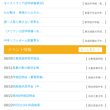
[
]
オーストラリア語学研修第3日
城北中学校・高...
[
]
心が動き、身体からエネル...
新渡戸文化中学...
[
]
誰一人取り残さない世界を...
聖学院中学校・...
[
]
《スリランカ語学研修へ出...
東京成徳大学深...
[
]
中学ソフトボール部夏季大...
佼成学園女子中...
イベント情報
もっと見る
08/09
[
]
立教英国学院学校説...
立教英国学院...
08/11
[
]
真夏の夜の納涼企画...
大妻多摩中学...
08/15
[
]
学校説明会（夏期実施）
拓殖大学第一...
08/18
[
]
高校校内見学会（中...
明治学院中学...
08/22
[
]
第4回学校説明会
日本工業大学...
08/22
[
]
8/22(土)10:30高校普...
国立音楽大学...