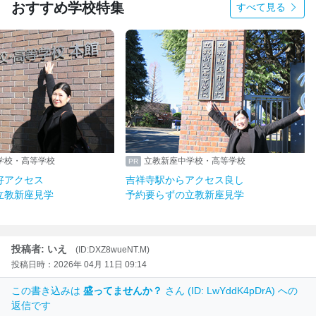
おすすめ学校特集
すべて見る
学校・高等学校
立教新座中学校・高等学校
好アクセス
吉祥寺駅からアクセス良し
立教新座見学
予約要らずの立教新座見学
投稿者: いえ
(ID:DXZ8wueNT.M)
投稿日時：2026年 04月 11日 09:14
この書き込みは
盛ってませんか？
さん (ID: LwYddK4pDrA) への
返信です