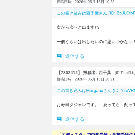
投稿日時：2026年 05月 15日 10:28
この書き込みは
西千葉
さん (ID: BpJLC
次から次へと出ますね！
一個くらいは出したいのに思いつかない
返信する
【7802412】 投稿者: 西千葉
(ID:TiobIR1
投稿日時：2026年 05月 15日 18:21
この書き込みは
Margaux
さん (ID: YLx
お寿司ダジャレです。 庇ってら 配っ
返信する