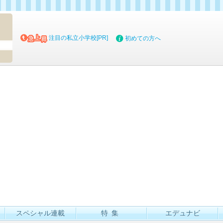
マイブッ
注目の私立小学校[PR]
初めての方へ
スペシャル連載
特集
エデュナビ