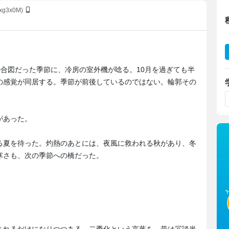
vxg3x0M)
。
の合図だった季節に、冷房の室外機が唸る。10月を過ぎても半
の感覚が同居する。季節が前後しているのではない。輪郭その
があった。
る夏を待った。灼熱のあとには、夜風に救われる秋があり、冬
寒さも、次の季節への橋だった。