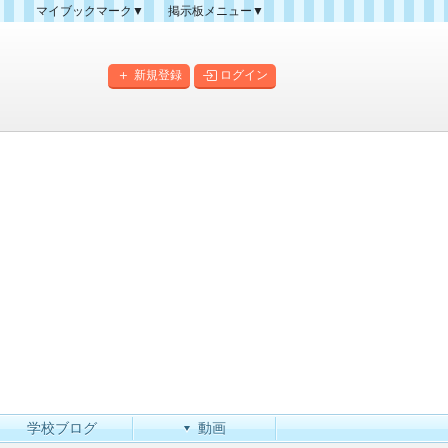
マイブックマーク▼
掲示板メニュー▼
クマーク一覧
掲示板の使い方
掲示板マップ
新規登録
ログイン
人気スレッドランキング
新規スレッド一覧
新着書き込み一覧
このカテゴリにスレッドを
作成
学校ブログ
動画