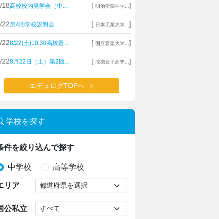
/18
[
]
高校校内見学会（中...
明治学院中学...
/22
[
]
第4回学校説明会
日本工業大学...
/22
[
]
8/22(土)10:30高校普...
国立音楽大学...
/22
[
]
8月22日（土）第2回...
潤徳女子高等...
エデュログTOPへ
学校を探す
条件を絞り込んで探す
中学校
高等学校
エリア
国公私立