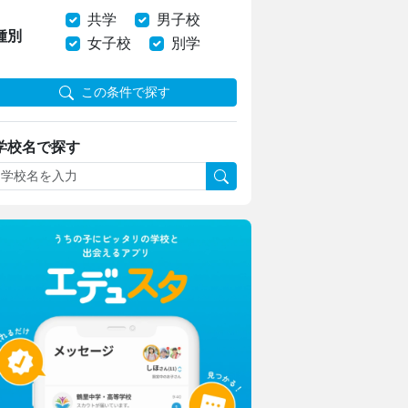
共学
男子校
種別
女子校
別学
この条件で探す
学校名で探す