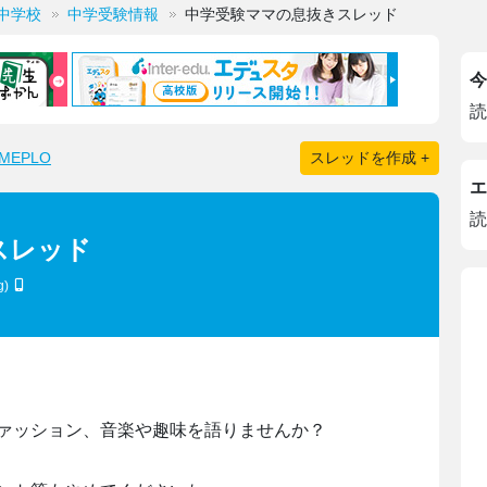
中学校
中学受験情報
中学受験ママの息抜きスレッド
今
読
EPLO
スレッドを作成 +
エ
読
スレッド
g)
ァッション、音楽や趣味を語りませんか？