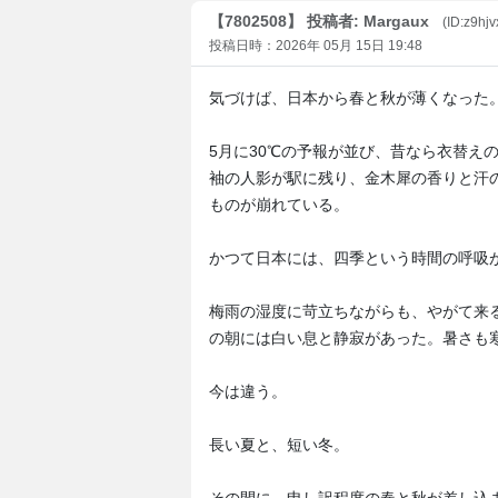
【7802508】 投稿者: Margaux
(ID:z9hj
投稿日時：2026年 05月 15日 19:48
気づけば、日本から春と秋が薄くなった
5月に30℃の予報が並び、昔なら衣替え
袖の人影が駅に残り、金木犀の香りと汗
ものが崩れている。
かつて日本には、四季という時間の呼吸
梅雨の湿度に苛立ちながらも、やがて来
の朝には白い息と静寂があった。暑さも
今は違う。
長い夏と、短い冬。