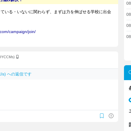
08
08
08
08
9cDYCCMs)
1g1Is) への返信です