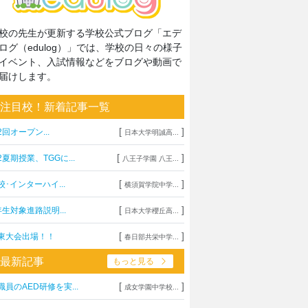
校の先生が更新する学校公式ブログ「エデ
ログ（edulog）」では、学校の日々の様子
イベント、入試情報などをブログや動画で
届けします。
注目校！新着記事一覧
[
]
2回オープン...
日本大学明誠高...
[
]
2夏期授業、TGGに...
八王子学園 八王...
[
]
校･インターハイ...
横須賀学院中学...
[
]
年生対象進路説明...
日本大学櫻丘高...
[
]
東大会出場！！
春日部共栄中学...
最新記事
もっと見る
[
]
職員のAED研修を実...
成女学園中学校...