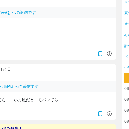
東
toPVwQ) への返信です
夏
オ
心
！
誰
《
中
g1Is)
VRNJthPk) への返信です
08
08
てら いま風だと、モバッてら
08
08