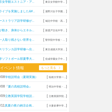
[
]
京女学館エストニア・ア...
東京女学館中学...
[
]
ライブを実施しました&#...
瀧野川女子学園...
[
]
ーストラリア語学研修が...
城北中学校・高...
[
]
が動き、身体からエネル...
新渡戸文化中学...
[
]
一人取り残さない世界を...
聖学院中学校・...
[
]
スリランカ語学研修へ出...
東京成徳大学深...
[
]
学ソフトボール部夏季大...
佼成学園女子中...
イベント情報
もっと見る
/08
[
]
学校説明会（夏期実施）
拓殖大学第一...
/08
[
]
『夏の高校説明会』
明法中学校・...
/09
[
]
立教英国学院学校説...
立教英国学院...
/11
[
]
真夏の夜の納涼企画...
大妻多摩中学...