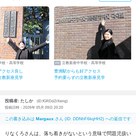
学校・高等学校
立教新座中学校・高等学校
アクセス良し
豊洲駅からも好アクセス
立教新座見学
予約要らずの立教新座見学
投稿者: たしか
(ID:fGRDdZrXwng)
投稿日時：2026年 05月 09日 20:20
この書き込みは
Margaux
さん (ID: DDNhF6kqHH2) への返信です
りなくろさんは、落ち着きがないという意味で問題児扱い