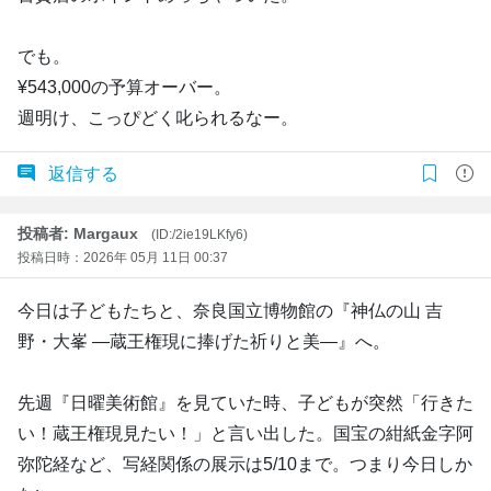
でも。
¥543,000の予算オーバー。
週明け、こっぴどく叱られるなー。
返信する
投稿者: Margaux
(ID:/2ie19LKfy6)
投稿日時：2026年 05月 11日 00:37
今日は子どもたちと、奈良国立博物館の『神仏の山 吉
野・大峯 ―蔵王権現に捧げた祈りと美―』へ。
先週『日曜美術館』を見ていた時、子どもが突然「行きた
い！蔵王権現見たい！」と言い出した。国宝の紺紙金字阿
弥陀経など、写経関係の展示は5/10まで。つまり今日しか