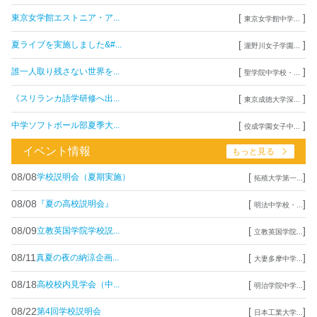
[
]
東京女学館エストニア・ア...
東京女学館中学...
[
]
夏ライブを実施しました&#...
瀧野川女子学園...
[
]
誰一人取り残さない世界を...
聖学院中学校・...
[
]
《スリランカ語学研修へ出...
東京成徳大学深...
[
]
中学ソフトボール部夏季大...
佼成学園女子中...
イベント情報
もっと見る
08/08
[
]
学校説明会（夏期実施）
拓殖大学第一...
08/08
[
]
『夏の高校説明会』
明法中学校・...
08/09
[
]
立教英国学院学校説...
立教英国学院...
08/11
[
]
真夏の夜の納涼企画...
大妻多摩中学...
08/18
[
]
高校校内見学会（中...
明治学院中学...
08/22
[
]
第4回学校説明会
日本工業大学...