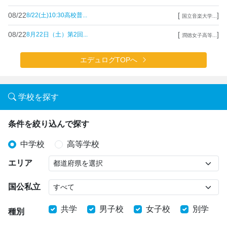
08/22
[
]
8/22(土)10:30高校普...
国立音楽大学...
08/22
[
]
8月22日（土）第2回...
潤徳女子高等...
エデュログTOPへ
学校を探す
条件を絞り込んで探す
中学校
高等学校
エリア
国公私立
共学
男子校
女子校
別学
種別