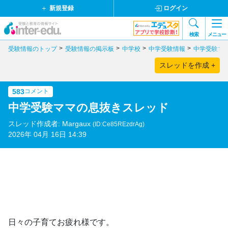
新規登録
ログイン
検索
メニュー
受験情報のトップ
受験情報の掲示板
中学校
中学受験情報
中学受験マ
スレッドを作成 +
583
コメント
中学受験ママの息抜きスレッド
スレッド作成者: Margaux
(ID:Ce85REzdrAg)
2026年 04月 16日 14:39
日々の子育てお疲れ様です。