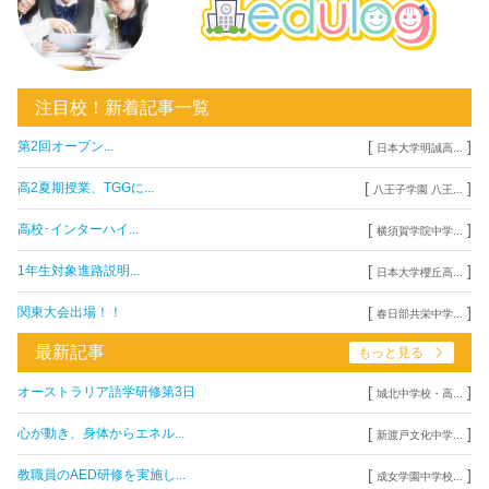
注目校！新着記事一覧
[
]
第2回オープン...
日本大学明誠高...
[
]
高2夏期授業、TGGに...
八王子学園 八王...
[
]
高校･インターハイ...
横須賀学院中学...
[
]
1年生対象進路説明...
日本大学櫻丘高...
[
]
関東大会出場！！
春日部共栄中学...
最新記事
もっと見る
[
]
オーストラリア語学研修第3日
城北中学校・高...
[
]
心が動き、身体からエネル...
新渡戸文化中学...
[
]
教職員のAED研修を実施し...
成女学園中学校...