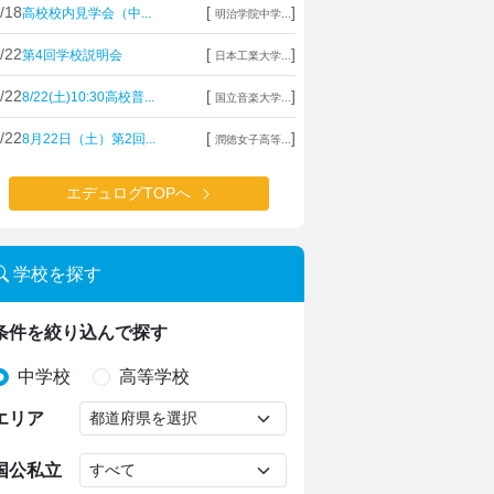
/18
[
]
高校校内見学会（中...
明治学院中学...
/22
[
]
第4回学校説明会
日本工業大学...
/22
[
]
8/22(土)10:30高校普...
国立音楽大学...
/22
[
]
8月22日（土）第2回...
潤徳女子高等...
エデュログTOPへ
学校を探す
条件を絞り込んで探す
中学校
高等学校
エリア
国公私立