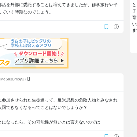
部活を外部に委託することは増えてきましたが、修学旅行や平
と
子
していく時期なのでしょう。
育
い
ま
:7MdSo3BmpyU)
に参加させられた生徒達って、反米思想の危険人物とみなされ
入国できなくなるってことはないでしょうか？
とになったら、その可能性が無いとは言えないのでは