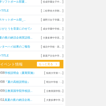
[
]
学ソフトボール部夏...
佼成学園女子中...
[
]
 TITLE
二松學舍大学附...
[
]
スケットボール部_...
瀧野川女子学園...
[
]
りがとうを音楽にのせて♪
成女学園中学校...
[
]
夏の夜の納涼企画実話怪...
大妻多摩中学高...
[
]
ンターハイ結果のご報告
城北中学校・高...
[
]
 TITLE
新渡戸文化中学...
イベント情報
もっと見る
/08
[
]
学校説明会（夏期実施）
拓殖大学第一...
/08
[
]
『夏の高校説明会』
明法中学校・...
/09
[
]
立教英国学院学校説...
立教英国学院...
/11
[
]
真夏の夜の納涼企画...
大妻多摩中学...