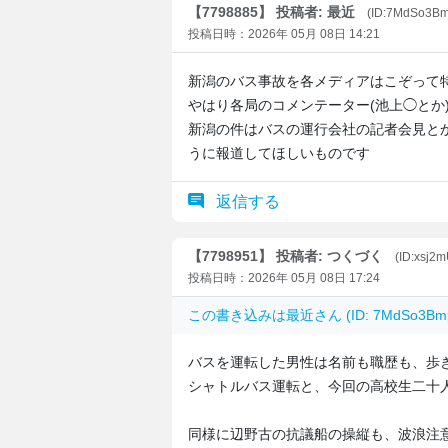
【7798885】 投稿者: 最近
(ID:7MdSo3B
投稿日時：2026年 05月 08日 14:21
新潟のバス事故を各メディアはこぞって
やはり各局のコメンテーター(池上◯とか
新潟の件はバスの運行会社の記者会見と
うに報道してほしいものです
返信する
【7798951】 投稿者: つくづく
(ID:xsj2
投稿日時：2026年 05月 08日 17:24
この書き込みは
最近
さん (ID: 7MdSo3
バスを運転した男性は名前も職歴も、歩
シャトルバス運転と、今回の高校生二十
同様に辺野古の抗議船の操縦も、波浪注