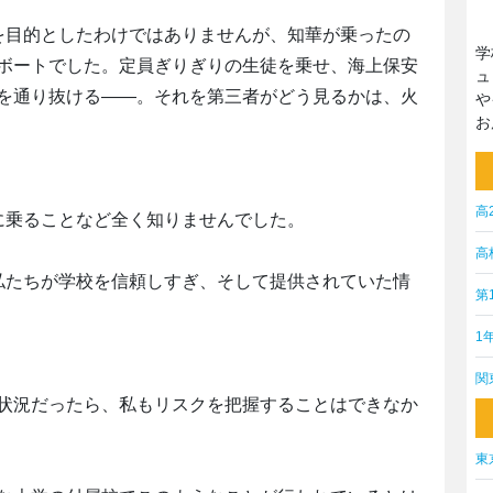
を目的としたわけではありませんが、知華が乗ったの
学
ボートでした。定員ぎりぎりの生徒を乗せ、海上保安
ュ
を通り抜ける――。それを第三者がどう見るかは、火
や
お
高
に乗ることなど全く知りませんでした。
高
私たちが学校を信頼しすぎ、そして提供されていた情
第
1
関
状況だったら、私もリスクを把握することはできなか
東