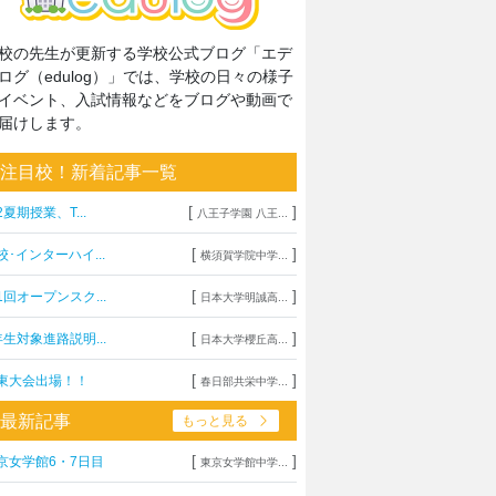
校の先生が更新する学校公式ブログ「エデ
ログ（edulog）」では、学校の日々の様子
イベント、入試情報などをブログや動画で
届けします。
注目校！新着記事一覧
[
]
2夏期授業、T...
八王子学園 八王...
[
]
校･インターハイ...
横須賀学院中学...
[
]
1回オープンスク...
日本大学明誠高...
[
]
年生対象進路説明...
日本大学櫻丘高...
[
]
東大会出場！！
春日部共栄中学...
最新記事
もっと見る
[
]
京女学館6・7日目
東京女学館中学...