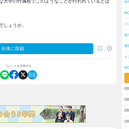
な大学の付属校でこのようなことが行われているとは
中
NO
バ
でしょうか。
あ
真
全体に投稿
イ
スレッドを共有する
NO
08
08
08
08