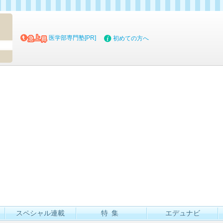
マイブッ
医学部専門塾[PR]
初めての方へ
スペシャル連載
特集
エデュナビ