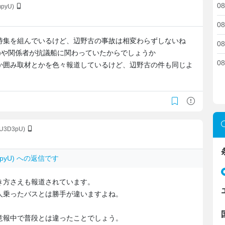
08
mpyU)
08
特集を組んでいるけど、辺野古の事故は相変わらずしないね
08
)や関係者が抗議船に関わっていたからでしょうか
08
か囲み取材とかを色々報道しているけど、辺野古の件も同じよ
mU3D3pU)
BmpyU) への返信です
き方さえも報道されています。
人乗ったバスとは勝手が違いますよね。
意報中で普段とは違ったことでしょう。