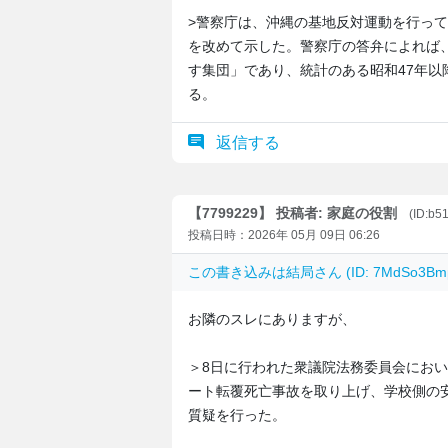
>警察庁は、沖縄の基地反対運動を行っ
を改めて示した。警察庁の答弁によれば
す集団」であり、統計のある昭和47年以
る。
返信する
【7799229】 投稿者: 家庭の役割
(ID:b
投稿日時：2026年 05月 09日 06:26
この書き込みは
結局
さん (ID: 7MdSo3
お隣のスレにありますが、
＞8日に行われた衆議院法務委員会にお
ート転覆死亡事故を取り上げ、学校側の
質疑を行った。