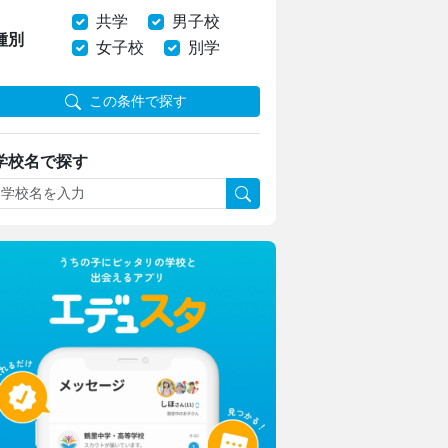
共学
男子校
種別
女子校
別学
この条件で探す
学校名で探す