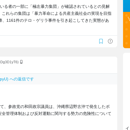
ている者の一部に「極左暴力集団」が確認されているとの見解
、これらの集団は「暴力革命による共産主義社会の実現を目指
降、1161件のテロ・ゲリラ事件を引き起こしてきた実態があ
51Dg3D1yT6)
BmpyU) への返信です
いて、参政党の和田政宗議員は、沖縄県辺野古沖で発生したボ
安全管理体制および反対運動に関与する勢力の危険性について
イ