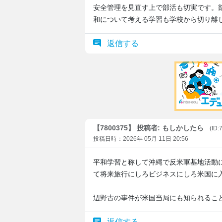
安全管理を見直す上で部活も切実です。
和について考える学習も学校から切り離
返信する
【7800375】 投稿者: もしかしたら
(ID
投稿日時：2026年 05月 11日 20:56
平和学習と称して沖縄で反米軍基地活動
て将来旅行にしろビジネスにしろ米国に
辺野古の事件が米国当局にも知られるこ
返信する