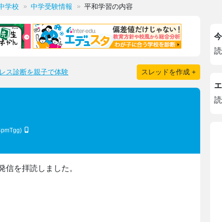
中学校
中学受験情報
平和学習の内容
今
読
レス診断を親子で体験
スレッドを作成 +
エ
読
4pmTgg)
発信を拝読しました。