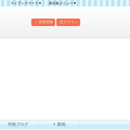
マイブックマーク▼
掲示板メニュー▼
クマーク一覧
掲示板の使い方
掲示板マップ
新規登録
ログイン
人気スレッドランキング
新規スレッド一覧
新着書き込み一覧
このカテゴリにスレッドを
作成
学校ブログ
動画