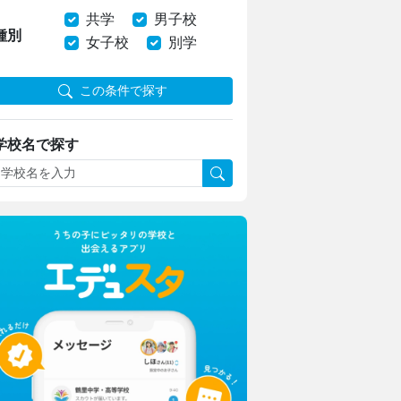
共学
男子校
種別
女子校
別学
この条件で探す
学校名で探す