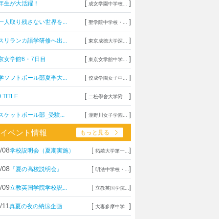
[
]
年生が大活躍！
成女学園中学校...
[
]
一人取り残さない世界を...
聖学院中学校・...
[
]
スリランカ語学研修へ出...
東京成徳大学深...
[
]
京女学館6・7日目
東京女学館中学...
[
]
学ソフトボール部夏季大...
佼成学園女子中...
[
]
 TITLE
二松學舍大学附...
[
]
スケットボール部_受験...
瀧野川女子学園...
イベント情報
もっと見る
/08
[
]
学校説明会（夏期実施）
拓殖大学第一...
/08
[
]
『夏の高校説明会』
明法中学校・...
/09
[
]
立教英国学院学校説...
立教英国学院...
/11
[
]
真夏の夜の納涼企画...
大妻多摩中学...