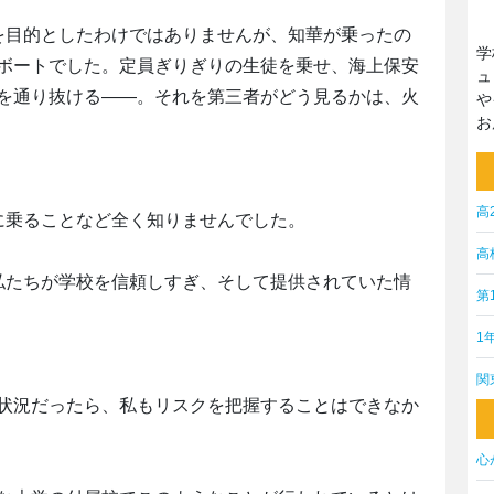
を目的としたわけではありませんが、知華が乗ったの
学
ボートでした。定員ぎりぎりの生徒を乗せ、海上保安
ュ
を通り抜ける――。それを第三者がどう見るかは、火
や
お
高
に乗ることなど全く知りませんでした。
高
私たちが学校を信頼しすぎ、そして提供されていた情
第
1
関
状況だったら、私もリスクを把握することはできなか
心