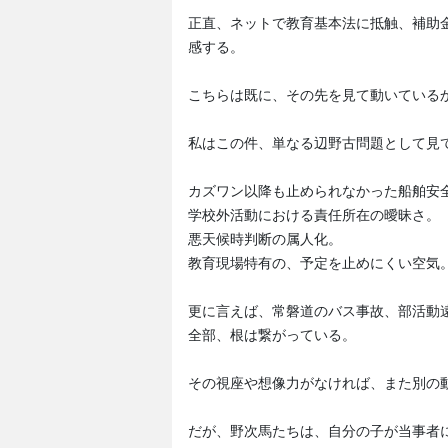
正直、ネットで教育基本法に抵触、補助
感する。
こちらは既に、その先を見て動いている
私はこの件、単なる辺野古問題として見
カズワン以降も止められなかった船舶安
学校外活動における責任所在の曖昧さ。
悪天候時判断の属人化。
教育現場特有の、予定を止めにくい空気
更に言えば、常磐道のバス事故、部活動
全部、根は繋がっている。
その視座や想像力がなければ、また別の
だが、野次馬たちは、自分の子が当事者