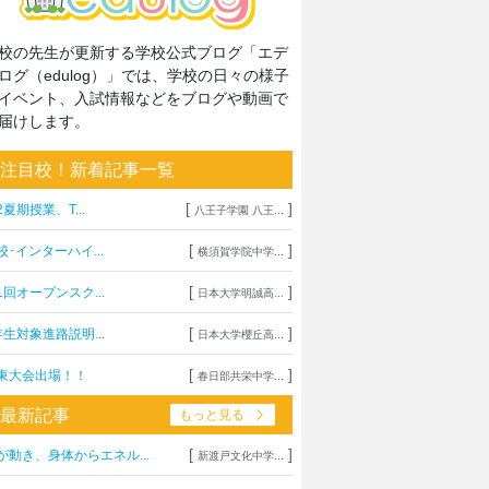
校の先生が更新する学校公式ブログ「エデ
ログ（edulog）」では、学校の日々の様子
イベント、入試情報などをブログや動画で
届けします。
注目校！新着記事一覧
[
]
2夏期授業、T...
八王子学園 八王...
[
]
校･インターハイ...
横須賀学院中学...
[
]
1回オープンスク...
日本大学明誠高...
[
]
年生対象進路説明...
日本大学櫻丘高...
[
]
東大会出場！！
春日部共栄中学...
最新記事
もっと見る
[
]
が動き、身体からエネル...
新渡戸文化中学...