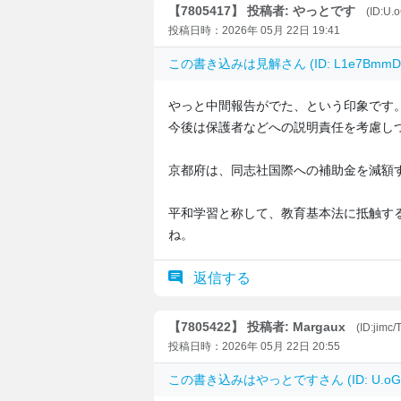
【7805417】 投稿者: やっとです
(ID:U.
投稿日時：2026年 05月 22日 19:41
この書き込みは
見解
さん (ID: L1e7Bm
やっと中間報告がでた、という印象です
今後は保護者などへの説明責任を考慮し
京都府は、同志社国際への補助金を減額
平和学習と称して、教育基本法に抵触す
ね。
返信する
【7805422】 投稿者: Margaux
(ID:jimc
投稿日時：2026年 05月 22日 20:55
この書き込みは
やっとです
さん (ID: U.