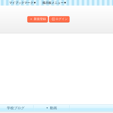
マイブックマーク▼
掲示板メニュー▼
クマーク一覧
掲示板の使い方
掲示板マップ
新規登録
ログイン
人気スレッドランキング
新規スレッド一覧
新着書き込み一覧
このカテゴリにスレッドを
作成
学校ブログ
動画