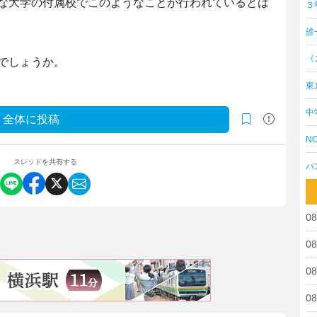
な大学の付属校でこのようなことが行われているとは
３
誰
《
でしょうか。
東
中
全体に投稿
NO
スレッドを共有する
バ
08
08
08
08