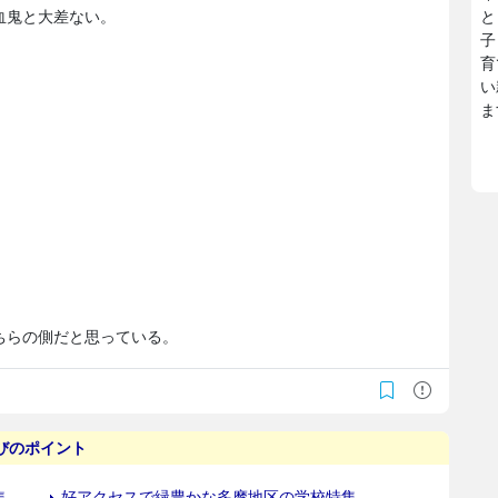
血鬼と大差ない。
と
子
育
い
ま
ちらの側だと思っている。