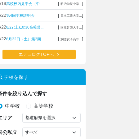
/18
[
]
高校校内見学会（中...
明治学院中学...
/22
[
]
第4回学校説明会
日本工業大学...
/22
[
]
8/22(土)10:30高校普...
国立音楽大学...
/22
[
]
8月22日（土）第2回...
潤徳女子高等...
エデュログTOPへ
学校を探す
条件を絞り込んで探す
中学校
高等学校
エリア
国公私立