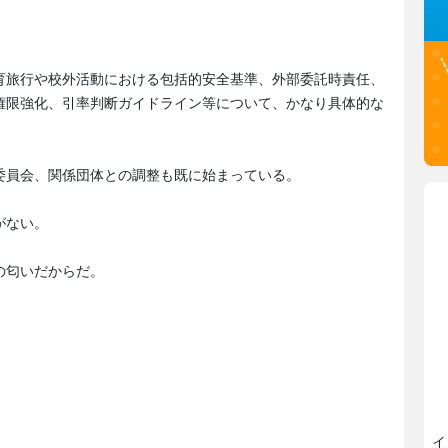
育旅行や校外活動における包括的安全基準、外部委託時責任、
権限強化、引率判断ガイドライン等について、かなり具体的な
委員会、関係団体との調整も既に始まっている。
がない。
の匂いだからだ。
。
イ