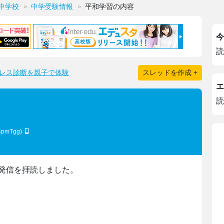
中学校
中学受験情報
平和学習の内容
今
読
レス診断を親子で体験
スレッドを作成 +
エ
読
4pmTgg)
発信を拝読しました。