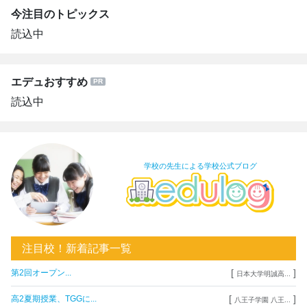
今注目のトピックス
読込中
エデュおすすめ
読込中
学校の先生による学校公式ブログ
注目校！新着記事一覧
[
]
第2回オープン...
日本大学明誠高...
[
]
高2夏期授業、TGGに...
八王子学園 八王...