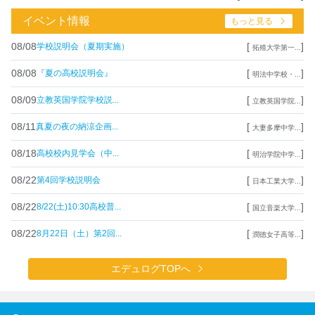
イベント情報
もっと見る
08/08
[
]
学校説明会（夏期実施）
拓殖大学第一...
08/08
[
]
『夏の高校説明会』
明法中学校・...
08/09
[
]
立教英国学院学校説...
立教英国学院...
08/11
[
]
真夏の夜の納涼企画...
大妻多摩中学...
08/18
[
]
高校校内見学会（中...
明治学院中学...
08/22
[
]
第4回学校説明会
日本工業大学...
08/22
[
]
8/22(土)10:30高校普...
国立音楽大学...
08/22
[
]
8月22日（土）第2回...
潤徳女子高等...
エデュログTOPへ