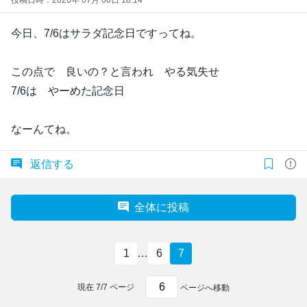
今日、7/6はサラダ記念日ですってね。
この点で 良いの？と言われ やる気失せ
7/6は やーめた記念日
なーんてね。
返信する
全体に投稿
1
…
6
7
現在
7
/
7
ページ
ページへ移動