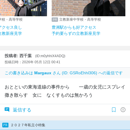
学校・高等学校
立教新座中学校・高等学校
アクセス良し
豊洲駅からも好アクセス
立教新座見学
予約要らずの立教新座見学
投稿者: 西千葉
(ID:m0yhhiX4ADQ)
投稿日時：2026年 05月 12日 00:41
この書き込みは
Margaux
さん (ID: GSRoEhhl306) への返信です
おとといの東海道線の事件から 一歳の女児にスプレイ
撒き散らす 女に なくすものは無かろう
返信する