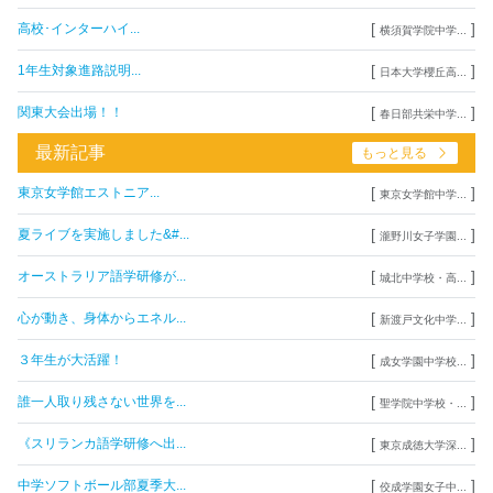
[
]
高校･インターハイ...
横須賀学院中学...
[
]
1年生対象進路説明...
日本大学櫻丘高...
[
]
関東大会出場！！
春日部共栄中学...
最新記事
もっと見る
[
]
東京女学館エストニア...
東京女学館中学...
[
]
夏ライブを実施しました&#...
瀧野川女子学園...
[
]
オーストラリア語学研修が...
城北中学校・高...
[
]
心が動き、身体からエネル...
新渡戸文化中学...
[
]
３年生が大活躍！
成女学園中学校...
[
]
誰一人取り残さない世界を...
聖学院中学校・...
[
]
《スリランカ語学研修へ出...
東京成徳大学深...
[
]
中学ソフトボール部夏季大...
佼成学園女子中...