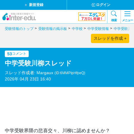
新規登録
ログイン
検索
メニュー
受験情報のトップ
受験情報の掲示板
中学校
中学受験情報
中学受験川
スレッドを作成 +
53
コメント
中学受験川柳スレッド
スレッド作成者: Margaux
(ID:6MMPIpHfpeQ)
2026年 04月 23日 16:40
中学受験界隈の悲喜交々、川柳に認めませんか？