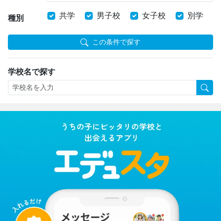
共学
男子校
女子校
別学
種別
この条件で探す
学校名で探す