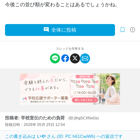
今後この並び順が変わることはあるでしょうかね。
全体に投稿
スレッドを共有する
投稿者: 学校宣伝のための負荷
(ID:jlhg5CXNxGs)
投稿日時：2026年 05月 25日 12:54
この書き込みは
いや
さん (ID: PC.h61CwiW6) への返信です