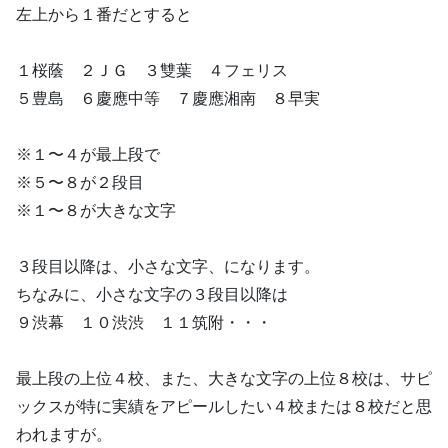
左上から１番だとすると
１桜蔭 ２ＪＧ ３雙葉 ４フェリス
５豊島 ６慶應中等 ７慶應湘南 ８早実
※１〜４が最上段で
※５〜８が２段目
※１〜８が大きな文字
３段目以降は、小さな文字、になります。
ちなみに、小さな文字の３段目以降は
９渋幕 １０渋渋 １１筑附・・・
最上段の上位４校、また、大きな文字の上位８校は、サピ
ックスが特に実績をアピールしたい４校または８校だと思
われますが。