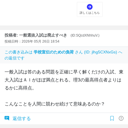
投稿者: 一般選抜入試は廃止すべき
(ID:SQcdXNhhuV.)
投稿日時：2026年 05月 26日 18:54
この書き込みは
学校宣伝のための負荷
さん (ID: jlhg5CXNxGs) へ
の返信です
一般入試は答のある問題を正確に早く解くだけの入試、東
大入試はＡＩがほぼ満点とれる。理3の最高得点者よりは
るかに高得点。
こんなことを人間に競わせ続けて意味あるのか？
返信する