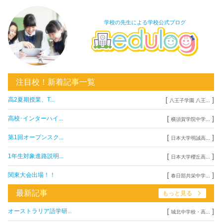
学校の先生による学校公式ブログ
注目校！新着記事一覧
[
]
高2夏期授業、T...
八王子学園 八王...
[
]
高校･インターハイ...
横須賀学院中学...
[
]
第1回オープンスク...
日本大学明誠高...
[
]
1年生対象進路説明...
日本大学櫻丘高...
[
]
関東大会出場！！
春日部共栄中学...
最新記事
もっと見る
[
]
オーストラリア語学研...
城北中学校・高...