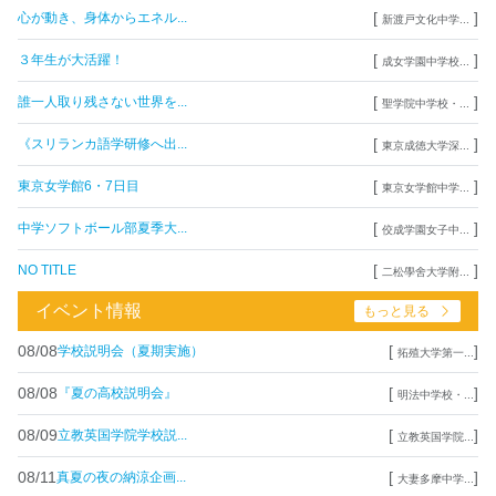
[
]
心が動き、身体からエネル...
新渡戸文化中学...
[
]
３年生が大活躍！
成女学園中学校...
[
]
誰一人取り残さない世界を...
聖学院中学校・...
[
]
《スリランカ語学研修へ出...
東京成徳大学深...
[
]
東京女学館6・7日目
東京女学館中学...
[
]
中学ソフトボール部夏季大...
佼成学園女子中...
[
]
NO TITLE
二松學舍大学附...
イベント情報
もっと見る
08/08
[
]
学校説明会（夏期実施）
拓殖大学第一...
08/08
[
]
『夏の高校説明会』
明法中学校・...
08/09
[
]
立教英国学院学校説...
立教英国学院...
08/11
[
]
真夏の夜の納涼企画...
大妻多摩中学...