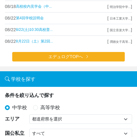
08/18
[
]
高校校内見学会（中...
明治学院中学...
08/22
[
]
第4回学校説明会
日本工業大学...
08/22
[
]
8/22(土)10:30高校普...
国立音楽大学...
08/22
[
]
8月22日（土）第2回...
潤徳女子高等...
エデュログTOPへ
学校を探す
条件を絞り込んで探す
中学校
高等学校
エリア
国公私立