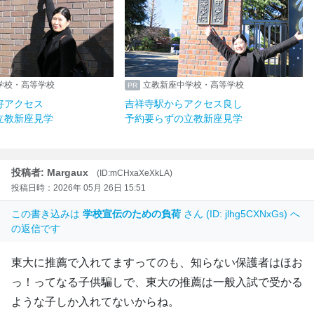
学校・高等学校
立教新座中学校・高等学校
好アクセス
吉祥寺駅からアクセス良し
立教新座見学
予約要らずの立教新座見学
投稿者: Margaux
(ID:mCHxaXeXkLA)
投稿日時：2026年 05月 26日 15:51
この書き込みは
学校宣伝のための負荷
さん (ID: jlhg5CXNxGs) へ
の返信です
東大に推薦で入れてますってのも、知らない保護者はほお
っ！ってなる子供騙しで、東大の推薦は一般入試で受かる
ような子しか入れてないからね。