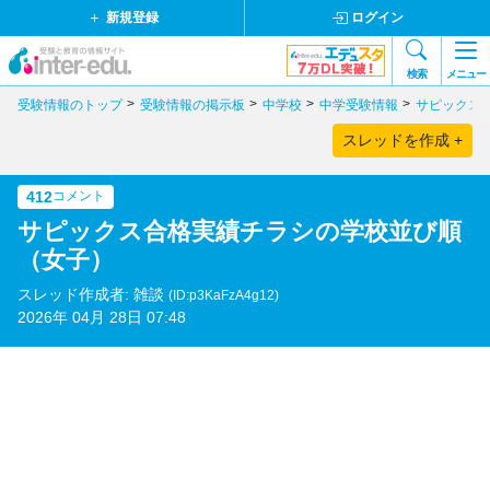
新規登録
ログイン
検索
メニュー
受験情報のトップ
受験情報の掲示板
中学校
中学受験情報
サピックス
スレッドを作成 +
412
コメント
サピックス合格実績チラシの学校並び順
（女子）
スレッド作成者: 雑談
(ID:p3KaFzA4g12)
2026年 04月 28日 07:48