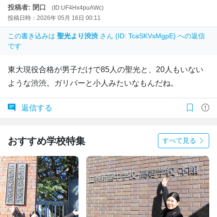
投稿者: 閉口
(ID:UF4Hx4puAWc)
投稿日時：2026年 05月 16日 00:11
この書き込みは
聖光より渋渋
さん (ID: TcaSKVsMgpE) への返信
です
東大現役合格が男子だけで85人の聖光と、20人もいない
ような渋渋。ガリバーと小人みたいなもんだね。
返信する
おすすめ学校特集
すべて見る