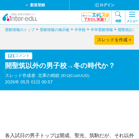
新規登録
ログイン
検索
メニュー
受験情報のトップ
受験情報の掲示板
中学校
中学受験情報
開聖筑以外
スレッドを作成 +
121
コメント
開聖筑以外の男子校→冬の時代か？
スレッド作成者: 北軍の精鋭
(ID:tJjCcuhUUl2)
2026年 05月 01日 00:57
各入試日の男子トップは開成、聖光、筑駒だが、それ以外