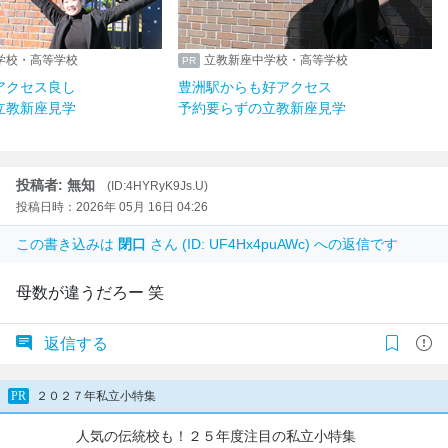
学校・高等学校
立教新座中学校・高等学校
アクセス良し
豊洲駅からも好アクセス
立教新座見学
予約要らずの立教新座見学
投稿者: 無知
(ID:4HYRyK9Js.U)
投稿日時：2026年 05月 16日 04:26
この書き込みは
閉口
さん (ID: UF4Hx4puAWc) への返信です
母数が違うだろー 笑
返信する