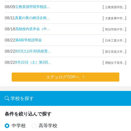
08/09
[
]
立教英国学院学校説...
立教英国学院...
08/11
[
]
真夏の夜の納涼企画...
大妻多摩中学...
08/18
[
]
高校校内見学会（中...
明治学院中学...
08/22
[
]
第4回学校説明会
日本工業大学...
08/22
[
]
8/22(土)10:30高校普...
国立音楽大学...
08/22
[
]
8月22日（土）第2回...
潤徳女子高等...
エデュログTOPへ
学校を探す
条件を絞り込んで探す
中学校
高等学校