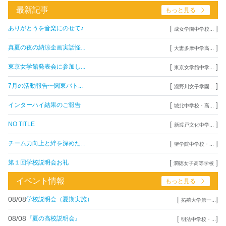
最新記事
もっと見る
[
]
ありがとうを音楽にのせて♪
成女学園中学校...
[
]
真夏の夜の納涼企画実話怪...
大妻多摩中学高...
[
]
東京女学館発表会に参加し...
東京女学館中学...
[
]
7月の活動報告〜関東バト...
瀧野川女子学園...
[
]
インターハイ結果のご報告
城北中学校・高...
[
]
NO TITLE
新渡戸文化中学...
[
]
チーム力向上と絆を深めた...
聖学院中学校・...
[
]
第１回学校説明会お礼
潤徳女子高等学校
イベント情報
もっと見る
08/08
[
]
学校説明会（夏期実施）
拓殖大学第一...
08/08
[
]
『夏の高校説明会』
明法中学校・...