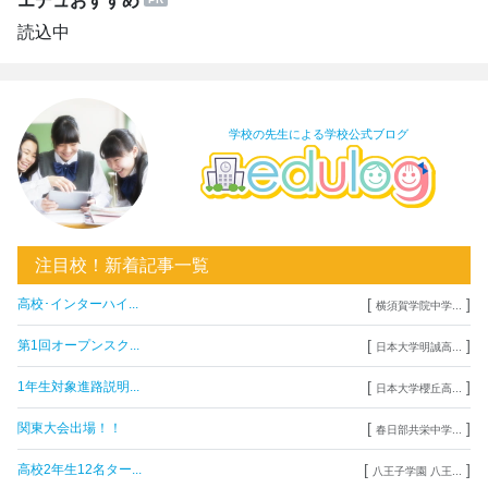
エデュおすすめ
読込中
学校の先生による学校公式ブログ
注目校！新着記事一覧
[
]
高校･インターハイ...
横須賀学院中学...
[
]
第1回オープンスク...
日本大学明誠高...
[
]
1年生対象進路説明...
日本大学櫻丘高...
[
]
関東大会出場！！
春日部共栄中学...
[
]
高校2年生12名ター...
八王子学園 八王...