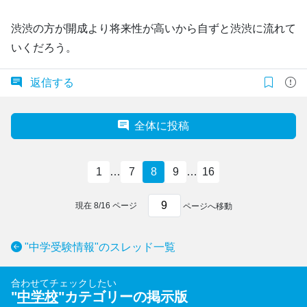
渋渋の方が開成より将来性が高いから自ずと渋渋に流れて
いくだろう。
返信する
全体に投稿
1
…
7
8
9
…
16
現在
8
/
16
ページ
ページへ移動
"中学受験情報"のスレッド一覧
合わせてチェックしたい
"
中学校
"カテゴリーの掲示版