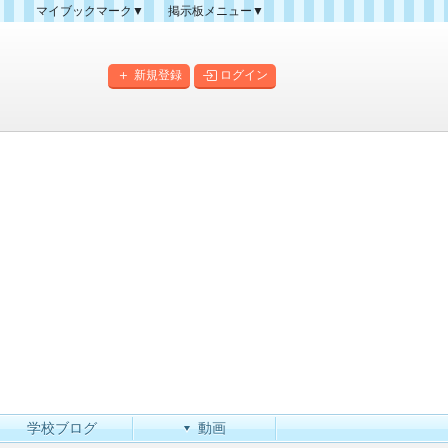
マイブックマーク▼
掲示板メニュー▼
クマーク一覧
掲示板の使い方
掲示板マップ
新規登録
ログイン
人気スレッドランキング
新規スレッド一覧
新着書き込み一覧
このカテゴリにスレッドを
作成
学校ブログ
動画