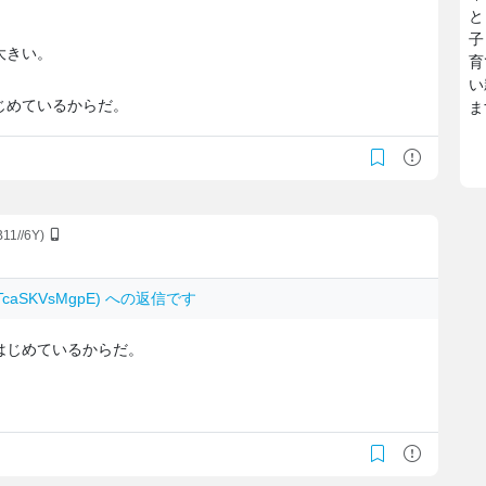
と
子
大きい。
育
い
じめているからだ。
ま
B11//6Y)
 TcaSKVsMgpE) への返信です
はじめているからだ。