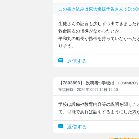
この書き込みは
東大爆破予告
さん (ID: x
生徒さんの証言も少しずつ出てきました
救命胴衣の指導がなかったとか、
平和丸の船長が携帯を持っていなかった
りそう。
返信する
【7803893】 投稿者: 学校は
(ID:/8yli2fX
投稿日時：2026年 05月 19日 12:56
学校は設備や教育内容等の説明を聞くこ
て、可能であれば話をするようにした方
返信する