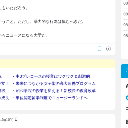
08
生もいただろう。
08
いうこと。ただし、暴力的な行為は慎むべきだ。
08
いろニュースになる大学だ。
08
eJ/g10Y)