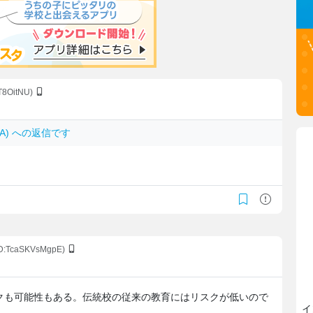
T8OitNU)
fXyJA) への返信です
。
ID:TcaSKVsMgpE)
クも可能性もある。伝統校の従来の教育にはリスクが低いので
イ