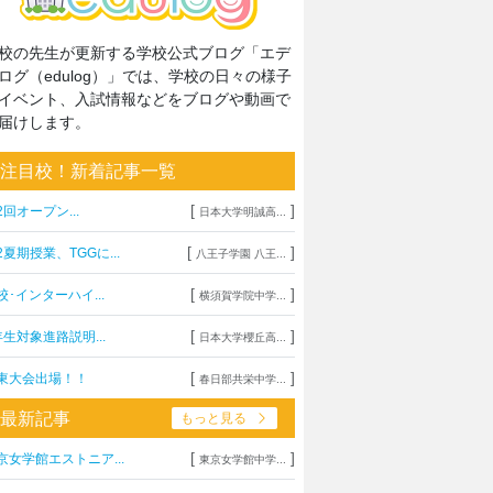
校の先生が更新する学校公式ブログ「エデ
ログ（edulog）」では、学校の日々の様子
イベント、入試情報などをブログや動画で
届けします。
注目校！新着記事一覧
[
]
2回オープン...
日本大学明誠高...
[
]
2夏期授業、TGGに...
八王子学園 八王...
[
]
校･インターハイ...
横須賀学院中学...
[
]
年生対象進路説明...
日本大学櫻丘高...
[
]
東大会出場！！
春日部共栄中学...
最新記事
もっと見る
[
]
京女学館エストニア...
東京女学館中学...