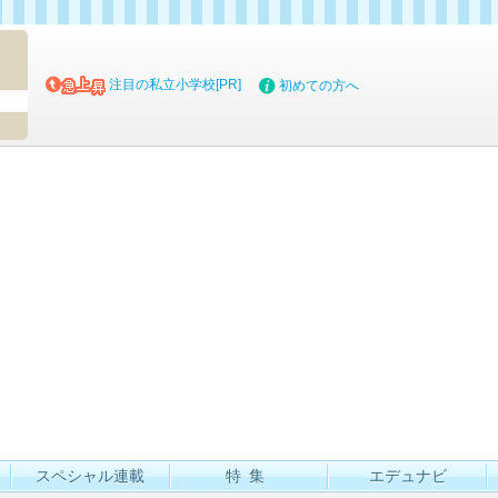
マイブッ
注目の私立小学校[PR]
初めての方へ
スペシャル連載
特集
エデュナビ