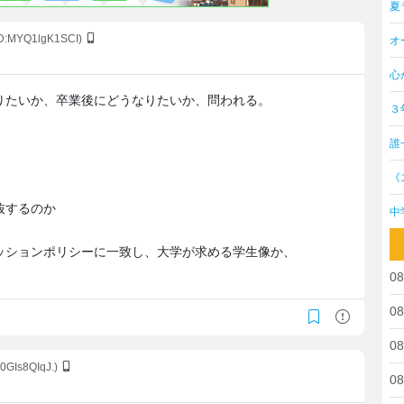
夏
ID:MYQ1lgK1SCI)
オ
心
りたいか、卒業後にどうなりたいか、問われる。
３
誰
《
抜するのか
中
ッションポリシーに一致し、大学が求める学生像か、
08
08
08
x0GIs8QIqJ.)
08