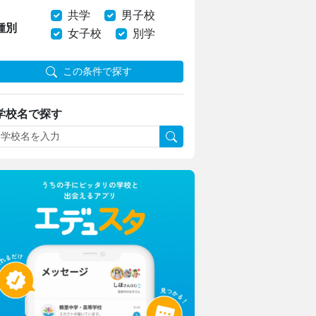
共学
男子校
種別
女子校
別学
この条件で探す
学校名で探す