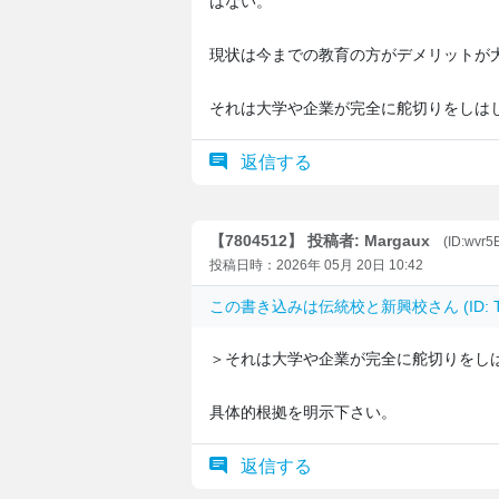
はない。
現状は今までの教育の方がデメリットが
それは大学や企業が完全に舵切りをしは
返信する
【7804512】 投稿者: Margaux
(ID:wvr5
投稿日時：2026年 05月 20日 10:42
この書き込みは
伝統校と新興校
さん (ID:
＞それは大学や企業が完全に舵切りをし
具体的根拠を明示下さい。
返信する