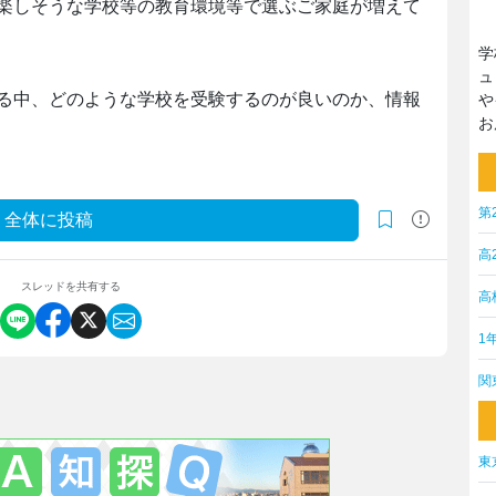
楽しそうな学校等の教育環境等で選ぶご家庭が増えて
学
ュ
る中、どのような学校を受験するのが良いのか、情報
や
お
第
全体に投稿
高
スレッドを共有する
高
1
関
東