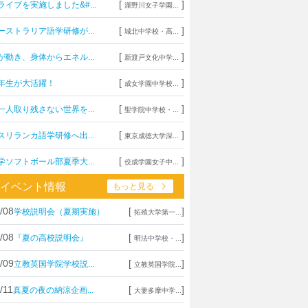
[
]
ライブを実施しました&#...
瀧野川女子学園...
[
]
ーストラリア語学研修が...
城北中学校・高...
[
]
が動き、身体からエネル...
新渡戸文化中学...
[
]
年生が大活躍！
成女学園中学校...
[
]
一人取り残さない世界を...
聖学院中学校・...
[
]
スリランカ語学研修へ出...
東京成徳大学深...
[
]
学ソフトボール部夏季大...
佼成学園女子中...
イベント情報
もっと見る
/08
[
]
学校説明会（夏期実施）
拓殖大学第一...
/08
[
]
『夏の高校説明会』
明法中学校・...
/09
[
]
立教英国学院学校説...
立教英国学院...
/11
[
]
真夏の夜の納涼企画...
大妻多摩中学...