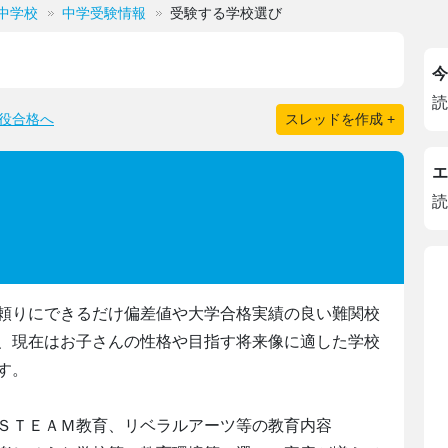
中学校
中学受験情報
受験する学校選び
今
読
役合格へ
スレッドを作成 +
エ
読
頼りにできるだけ偏差値や大学合格実績の良い難関校
、現在はお子さんの性格や目指す将来像に適した学校
す。
ＳＴＥＡＭ教育、リベラルアーツ等の教育内容