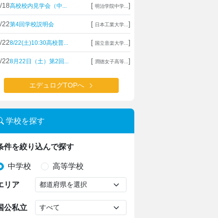
/18
[
]
高校校内見学会（中...
明治学院中学...
/22
[
]
第4回学校説明会
日本工業大学...
/22
[
]
8/22(土)10:30高校普...
国立音楽大学...
/22
[
]
8月22日（土）第2回...
潤徳女子高等...
エデュログTOPへ
学校を探す
条件を絞り込んで探す
中学校
高等学校
エリア
国公私立