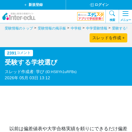
新規登録
ログイン
検索
メニュー
受験情報のトップ
受験情報の掲示板
中学校
中学受験情報
受験する学
スレッドを作成 +
2391
コメント
受験する学校選び
スレッド作成者: 学び
(ID:HS8Yh1uRFBs)
2026年 05月 03日 13:12
以前は偏差値表や大学合格実績を頼りにできるだけ偏差