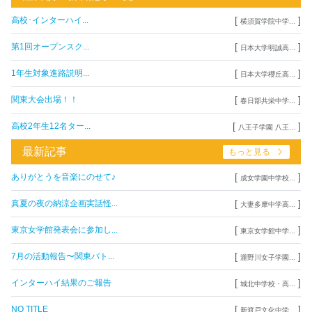
[
]
高校･インターハイ...
横須賀学院中学...
[
]
第1回オープンスク...
日本大学明誠高...
[
]
1年生対象進路説明...
日本大学櫻丘高...
[
]
関東大会出場！！
春日部共栄中学...
[
]
高校2年生12名ター...
八王子学園 八王...
最新記事
もっと見る
[
]
ありがとうを音楽にのせて♪
成女学園中学校...
[
]
真夏の夜の納涼企画実話怪...
大妻多摩中学高...
[
]
東京女学館発表会に参加し...
東京女学館中学...
[
]
7月の活動報告〜関東バト...
瀧野川女子学園...
[
]
インターハイ結果のご報告
城北中学校・高...
[
]
NO TITLE
新渡戸文化中学...