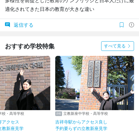
多様性を前提とした教育のケンブリッジと日本人だけに最
適化されてきた日本の教育が大きな違い
返信する
おすすめ学校特集
すべて見る
学校・高等学校
立教新座中学校・高等学校
好アクセス
吉祥寺駅からアクセス良し
立教新座見学
予約要らずの立教新座見学