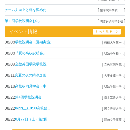
[
]
チーム力向上と絆を深めた...
聖学院中学校・...
[
]
第１回学校説明会お礼
潤徳女子高等学校
イベント情報
もっと見る
08/08
[
]
学校説明会（夏期実施）
拓殖大学第一...
08/08
[
]
『夏の高校説明会』
明法中学校・...
08/09
[
]
立教英国学院学校説...
立教英国学院...
08/11
[
]
真夏の夜の納涼企画...
大妻多摩中学...
08/18
[
]
高校校内見学会（中...
明治学院中学...
08/22
[
]
第4回学校説明会
日本工業大学...
08/22
[
]
8/22(土)10:30高校普...
国立音楽大学...
08/22
[
]
8月22日（土）第2回...
潤徳女子高等...