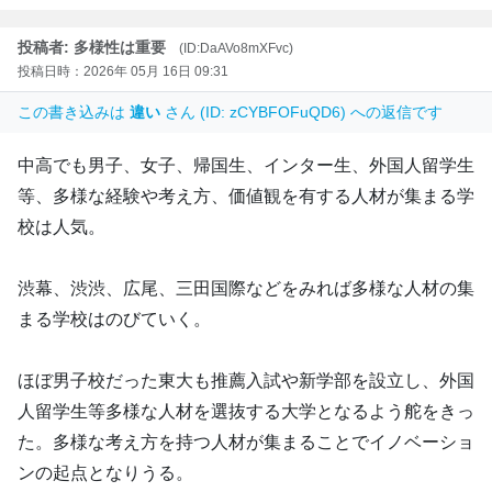
投稿者: 多様性は重要
(ID:DaAVo8mXFvc)
投稿日時：2026年 05月 16日 09:31
この書き込みは
違い
さん (ID: zCYBFOFuQD6) への返信です
中高でも男子、女子、帰国生、インター生、外国人留学生
等、多様な経験や考え方、価値観を有する人材が集まる学
校は人気。
渋幕、渋渋、広尾、三田国際などをみれば多様な人材の集
まる学校はのびていく。
ほぼ男子校だった東大も推薦入試や新学部を設立し、外国
人留学生等多様な人材を選抜する大学となるよう舵をきっ
た。多様な考え方を持つ人材が集まることでイノベーショ
ンの起点となりうる。