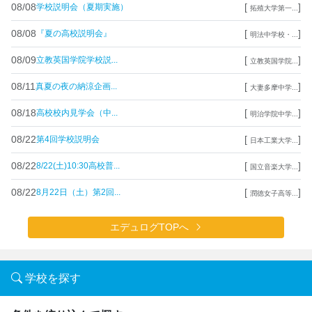
08/08
[
]
学校説明会（夏期実施）
拓殖大学第一...
08/08
[
]
『夏の高校説明会』
明法中学校・...
08/09
[
]
立教英国学院学校説...
立教英国学院...
08/11
[
]
真夏の夜の納涼企画...
大妻多摩中学...
08/18
[
]
高校校内見学会（中...
明治学院中学...
08/22
[
]
第4回学校説明会
日本工業大学...
08/22
[
]
8/22(土)10:30高校普...
国立音楽大学...
08/22
[
]
8月22日（土）第2回...
潤徳女子高等...
エデュログTOPへ
学校を探す