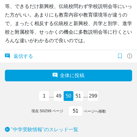
等、できるだけ新興校、伝統校問わず学校説明会等にいっ
た方がいい。あまりにも教育内容や教育環境等が違うの
で、まったく相反する伝統校と新興校、共学と別学、進学
校と附属校等、せっかくの機会に多数説明会等に行くとい
ろんな違いがわかるので良いのでは。
返信する
全体に投稿
1
…
49
50
51
…
299
現在
50
/
299
ページ
ページへ移動
"中学受験情報"のスレッド一覧