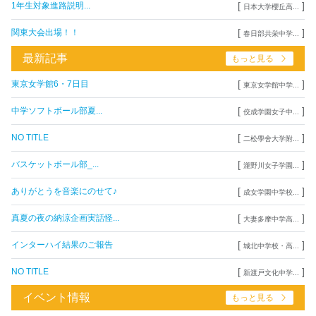
[
]
1年生対象進路説明...
日本大学櫻丘高...
[
]
関東大会出場！！
春日部共栄中学...
最新記事
もっと見る
[
]
東京女学館6・7日目
東京女学館中学...
[
]
中学ソフトボール部夏...
佼成学園女子中...
[
]
NO TITLE
二松學舍大学附...
[
]
バスケットボール部_...
瀧野川女子学園...
[
]
ありがとうを音楽にのせて♪
成女学園中学校...
[
]
真夏の夜の納涼企画実話怪...
大妻多摩中学高...
[
]
インターハイ結果のご報告
城北中学校・高...
[
]
NO TITLE
新渡戸文化中学...
イベント情報
もっと見る