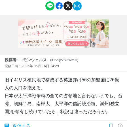
投稿者: コモンウェルス
(ID:v9jzZN3Wm1I)
投稿日時：2026年 05月 16日 14:29
旧イギリス植民地で構成する英連邦は56の加盟国に26億
人の人口を抱える。
日本が太平洋戦争時の全ての占領地と言わないまでも、台
湾、朝鮮半島、南樺太、太平洋の信託統治領、満州(独立
国)を領有し続けていたら、状況は違っただろうが。
返信する