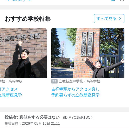
おすすめ学校特集
すべて見る
学校・高等学校
立教新座中学校・高等学校
好アクセス
吉祥寺駅からアクセス良し
立教新座見学
予約要らずの立教新座見学
投稿者: 真似をする必要はない
(ID:MYQ1lgK1SCI)
投稿日時：2026年 05月 16日 21:11