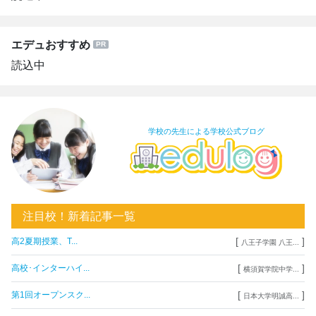
エデュおすすめ
読込中
学校の先生による学校公式ブログ
注目校！新着記事一覧
[
]
高2夏期授業、T...
八王子学園 八王...
[
]
高校･インターハイ...
横須賀学院中学...
[
]
第1回オープンスク...
日本大学明誠高...