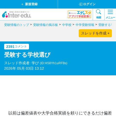
新規登録
ログイン
検索
メニュー
受験情報のトップ
受験情報の掲示板
中学校
中学受験情報
受験する学
スレッドを作成 +
2391
コメント
受験する学校選び
スレッド作成者: 学び
(ID:HS8Yh1uRFBs)
2026年 05月 03日 13:12
以前は偏差値表や大学合格実績を頼りにできるだけ偏差