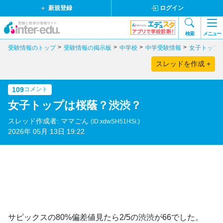
新規登録
ログイン
検索
メニュー
受験情報のトップ
受験情報の掲示板
中学校
中学受験情報
女子トップ
スレッドを作成 +
109
コメント
女子トップは桜蔭？渋渋？
スレッド作成者: ママごん
(ID:xdwSH51HSi.)
2026年 05月 13日 19:22
サピックスの80%偏差値見たら2/5の渋渋が66でした。