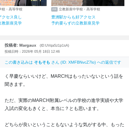
立教新座中学校・高等学校
立教新座中学校・高等学
吉祥寺駅からアクセス良し
豊洲駅からも好アクセス
予約要らずの立教新座見学
予約要らずの立教新座見
投稿者: Margaux
(ID:UVqa5z1p1sA)
投稿日時：2026年 05月 18日 12:46
この書き込みは
そもそも
さん (ID: XMFBNvcZ7lo) への返信です
く早慶ならいいけど、MARCHはもったいないという話を
聞きます。
ただ、実際のMARCH附属レベルの学校の進学実績や大学
入試の変化もきくと、本当に？とも思います。
どちらが良いということもないような気がする中、もった