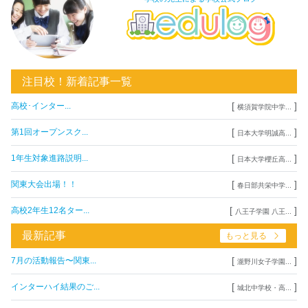
注目校！新着記事一覧
[
]
高校･インター...
横須賀学院中学...
[
]
第1回オープンスク...
日本大学明誠高...
[
]
1年生対象進路説明...
日本大学櫻丘高...
[
]
関東大会出場！！
春日部共栄中学...
[
]
高校2年生12名ター...
八王子学園 八王...
最新記事
もっと見る
[
]
7月の活動報告〜関東...
瀧野川女子学園...
[
]
インターハイ結果のご...
城北中学校・高...