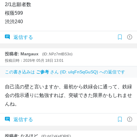
2/1志願者数
桜蔭599
渋渋240
返信する
投稿者: Margaux
(ID:.NPz7mtBS3o)
投稿日時：2026年 05月 18日 13:01
この書き込みは
ご参考
さん (ID: uIqFnSqGuSQ) への返信です
自己流の壁と言いますか、最初から鉄緑会に通って、鉄緑
会の指示通りに勉強すれば、突破できた限界かもしれませ
んね。
返信する
投稿者: なるほど
(ID:dd7xKefORtE)