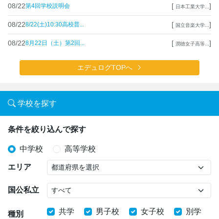
08/22
[
]
第4回学校説明会
日本工業大学...
08/22
[
]
8/22(土)10:30高校普...
国立音楽大学...
08/22
[
]
8月22日（土）第2回...
潤徳女子高等...
エデュログTOPへ
学校を探す
条件を絞り込んで探す
中学校
高等学校
エリア
国公私立
共学
男子校
女子校
別学
種別