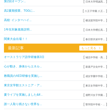
[
]
第2回オープン...
日本大学明誠高...
[
]
高2夏期授業、TGGに...
八王子学園 八王...
[
]
高校･インターハイ...
横須賀学院中学...
[
]
1年生対象進路説明...
日本大学櫻丘高...
[
]
関東大会出場！！
春日部共栄中学...
最新記事
もっと見る
[
]
オーストラリア語学研修第3日
城北中学校・高...
[
]
心が動き、身体からエネル...
新渡戸文化中学...
[
]
教職員のAED研修を実施し...
成女学園中学校...
[
]
東京女学館エストニア・ア...
東京女学館中学...
[
]
夏ライブを実施しました&#...
瀧野川女子学園...
[
]
誰一人取り残さない世界を...
聖学院中学校・...