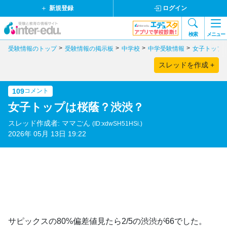
新規登録
ログイン
検索
メニュー
受験情報のトップ
受験情報の掲示板
中学校
中学受験情報
女子トップ
スレッドを作成 +
109
コメント
女子トップは桜蔭？渋渋？
スレッド作成者: ママごん
(ID:xdwSH51HSi.)
2026年 05月 13日 19:22
サピックスの80%偏差値見たら2/5の渋渋が66でした。