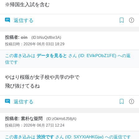
※帰国生入試を含む
返信する
投稿者: oin
(ID:bNuQsf8xr3A)
投稿日時：2026年 06月 03日 18:29
この書き込みは
データを見ると
さん (ID: EVikPObZ1FE) への返
信です
やはり桜蔭が女子校や共学の中で
飛び抜けてるね
返信する
投稿者: 素朴な疑問
(ID:zGkHs6J58jA)
投稿日時：2026年 06月 27日 12:24
この書き込みは
渋渋です
さん (ID: SXYXIAHKGjw) への返信です