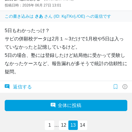
投稿日時：2026年 06月 27日 13:01
この書き込みは
さあ
さん (ID: KgTKr/j./OE) への返信です
5日もわかったっけ？
サピの併願校データは2月１～3だけで1月校や5日は入っ
ていなかったと記憶しているけど。
5日の場合、塾には登録したけど結局他に受かって受験し
なかったケースなど、報告漏れが多そうで統計の信頼性に
疑問。
返信する
全体に投稿
1
…
12
13
14