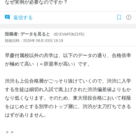
なぜ実例が必要なのですか？
返信する
投稿者: データを見ると
(ID:EVikPObZ1FE)
投稿日時：2026年 06月 03日 18:19
早慶付属校以外の共学は、以下のデータの通り、合格倍率
が極めて高い（＝辞退率が高い）です。
渋渋も上位合格層がごっそり抜けていくので、渋渋に入学
する生徒は細切れ入試で嵩上げされた渋渋偏差値よりもか
なり低くなります。そのため、東大現役合格において桜蔭
をはじめとする別学のトップ層に、渋渋が太刀打ちできる
はずがありません。
＞＞