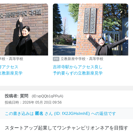
学校・高等学校
立教新座中学校・高等学校
好アクセス
吉祥寺駅からアクセス良し
立教新座見学
予約要らずの立教新座見学
投稿者: 質問
(ID:vpQQb1qPPuA)
投稿日時：2026年 05月 20日 09:56
この書き込みは
匿名
さん (ID: fX2JGHsImhE) への返信です
スタートアップ起業してワンチャンビリオンネアを目指す