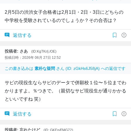
2月5日の渋渋女子合格者は2月1日・2日・3日にどちらの
中学校を受験されているのでしょうか？その合否は？
返信する
投稿者: さあ
(ID:KgTKr/j./OE)
投稿日時：2026年 06月 27日 12:52
この書き込みは
素朴な疑問
さん (ID: zGkHs6J58jA) への返信です
サピの現役生ならサピのデータで併願校１位〜５位までわ
かりますよ。％つきで。（親切なサピ現役生が通りかかる
といいですね 笑）
返信する
投稿者: 忘れたけど
(ID:.GKEn/FMG72)