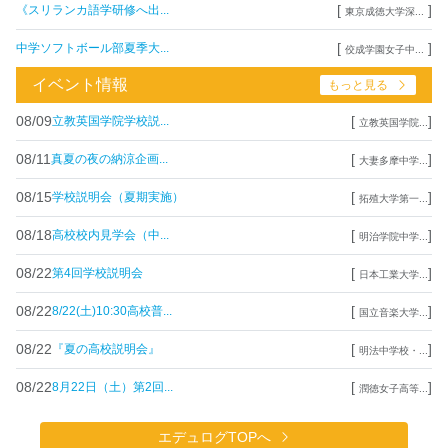
[
]
《スリランカ語学研修へ出...
東京成徳大学深...
[
]
中学ソフトボール部夏季大...
佼成学園女子中...
イベント情報
もっと見る
08/09
[
]
立教英国学院学校説...
立教英国学院...
08/11
[
]
真夏の夜の納涼企画...
大妻多摩中学...
08/15
[
]
学校説明会（夏期実施）
拓殖大学第一...
08/18
[
]
高校校内見学会（中...
明治学院中学...
08/22
[
]
第4回学校説明会
日本工業大学...
08/22
[
]
8/22(土)10:30高校普...
国立音楽大学...
08/22
[
]
『夏の高校説明会』
明法中学校・...
08/22
[
]
8月22日（土）第2回...
潤徳女子高等...
エデュログTOPへ