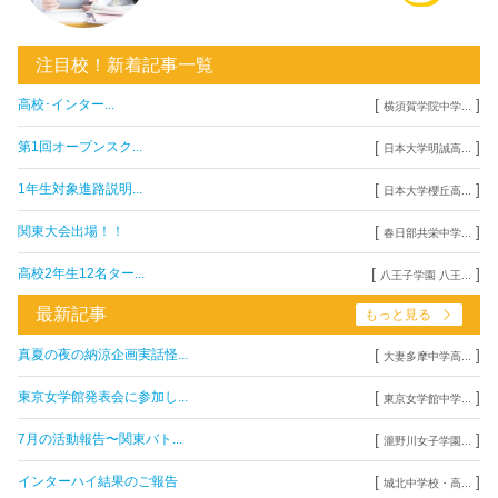
注目校！新着記事一覧
[
]
高校･インター...
横須賀学院中学...
[
]
第1回オープンスク...
日本大学明誠高...
[
]
1年生対象進路説明...
日本大学櫻丘高...
[
]
関東大会出場！！
春日部共栄中学...
[
]
高校2年生12名ター...
八王子学園 八王...
最新記事
もっと見る
[
]
真夏の夜の納涼企画実話怪...
大妻多摩中学高...
[
]
東京女学館発表会に参加し...
東京女学館中学...
[
]
7月の活動報告〜関東バト...
瀧野川女子学園...
[
]
インターハイ結果のご報告
城北中学校・高...