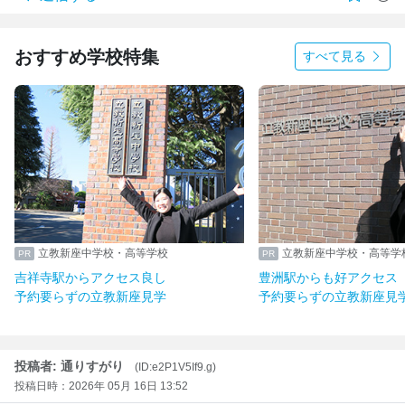
おすすめ学校特集
すべて見る
立教新座中学校・高等学校
立教新座中学校・高等学
吉祥寺駅からアクセス良し
豊洲駅からも好アクセス
予約要らずの立教新座見学
予約要らずの立教新座見
投稿者: 通りすがり
(ID:e2P1V5If9.g)
投稿日時：2026年 05月 16日 13:52