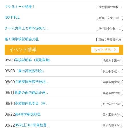
[
]
ウケるトーク講座！
成女学園中学校...
[
]
NO TITLE
新渡戸文化中学...
[
]
チーム力向上と絆を深めた...
聖学院中学校・...
[
]
第１回学校説明会お礼
潤徳女子高等学校
イベント情報
もっと見る
08/08
[
]
学校説明会（夏期実施）
拓殖大学第一...
08/08
[
]
『夏の高校説明会』
明法中学校・...
08/09
[
]
立教英国学院学校説...
立教英国学院...
08/11
[
]
真夏の夜の納涼企画...
大妻多摩中学...
08/18
[
]
高校校内見学会（中...
明治学院中学...
08/22
[
]
第4回学校説明会
日本工業大学...
08/22
[
]
8/22(土)10:30高校普...
国立音楽大学...