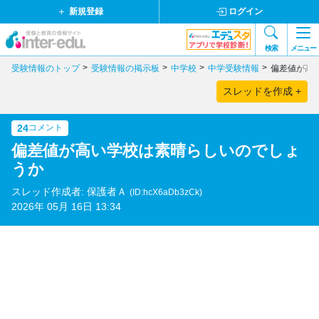
新規登録
ログイン
検索
メニュー
受験情報のトップ
受験情報の掲示板
中学校
中学受験情報
偏差値が高
スレッドを作成 +
24
コメント
偏差値が高い学校は素晴らしいのでしょ
うか
スレッド作成者: 保護者Ａ
(ID:hcX6aDb3zCk)
2026年 05月 16日 13:34