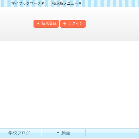
マイブックマーク▼
掲示板メニュー▼
クマーク一覧
掲示板の使い方
掲示板マップ
新規登録
ログイン
人気スレッドランキング
新規スレッド一覧
新着書き込み一覧
このカテゴリにスレッドを
作成
学校ブログ
動画