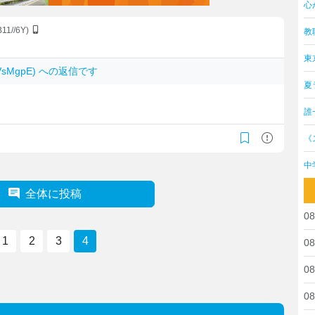
心
B11//6Y)
教
東
SKVsMgpE) への返信です
夏
誰
《
中
全体に投稿
08
1
2
3
4
08
08
08