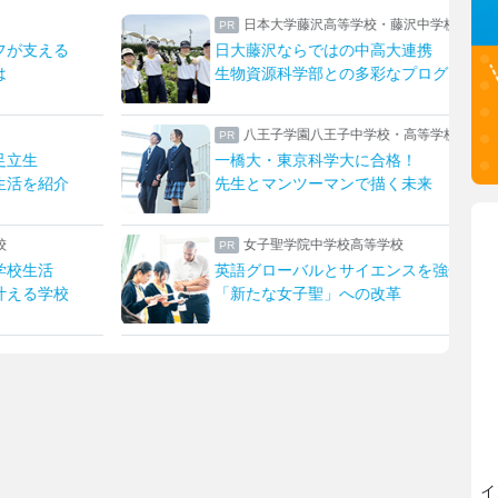
日本大学藤沢高等学校・藤沢中学校
上野学園中学
大藤沢ならではの中高大連携
ハープやフルー
物資源科学部との多彩なプログラム
上野ならではの
八王子学園八王子中学校・高等学校
瀧野川女子学
橋大・東京科学大に合格！
生成AIを“アシ
生とマンツーマンで描く未来
発想を形にする
女子聖学院中学校高等学校
東京家政大学
語グローバルとサイエンスを強化！
新校長に就任！
新たな女子聖」への改革
イ