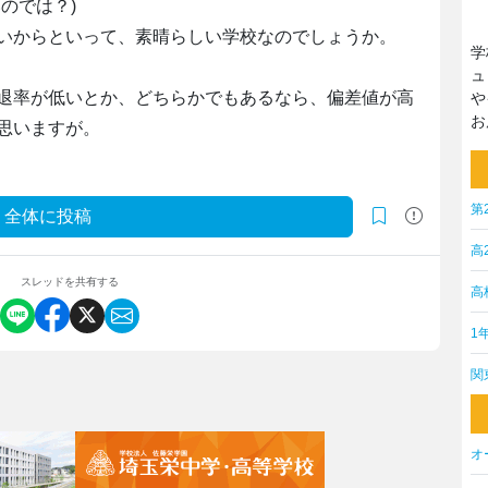
のでは？)
いからといって、素晴らしい学校なのでしょうか。
学
ュ
退率が低いとか、どちらかでもあるなら、偏差値が高
や
お
思いますが。
第
全体に投稿
高
スレッドを共有する
高
1
関
オ