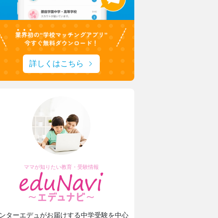
校・高等学校
日本大学豊山女子中学校・
ト！ひとり一つの楽器
理想を形にデザインと機能
フィールドワーク
生徒たちに託された夏服リ
園中学高等学校
安田学園中学校・高等学校
詳しくはこちら
スタント”に
一橋大・東京科学大に合格
授業でキャリア教育
安田学園の進路サポートや
附属女子中学校高等学校
城西大学附属城西中学・高
未来の展望について取材
1分1秒を無駄にしない！
城西生「文武両道の時間活
ママが知りたい教育・受験情報
ンターエデュがお届けする中学受験を中心