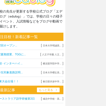
校の先生が更新する学校公式ブログ「エデ
ログ（edulog）」では、学校の日々の様子
イベント、入試情報などをブログや動画で
届けします。
注目校！新着記事一覧
[
]
2回オープン...
日本大学明誠高...
[
]
2夏期授業、TGGに...
八王子学園 八王...
[
]
校･インターハイ...
横須賀学院中学...
[
]
年生対象進路説明...
日本大学櫻丘高...
[
]
東大会出場！！
春日部共栄中学...
最新記事
もっと見る
[
]
ーストラリア語学研修第3日
城北中学校・高...