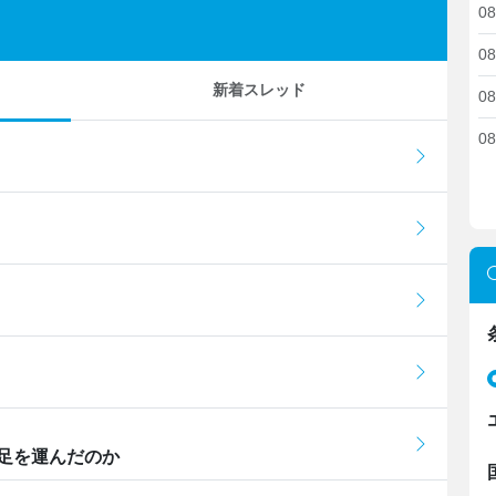
08
08
新着スレッド
08
08
足を運んだのか