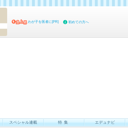
マイブッ
わが子を医者に[PR]
初めての方へ
スペシャル連載
特集
エデュナビ