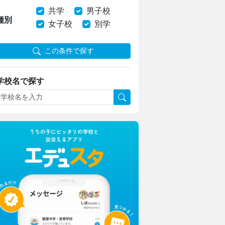
共学
男子校
種別
女子校
別学
この条件で探す
学校名で探す