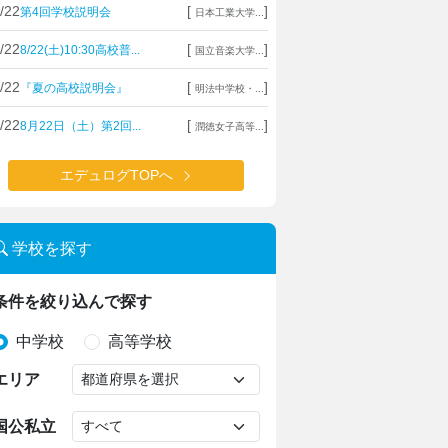
/22
[
]
第4回学校説明会
日本工業大学...
/22
[
]
8/22(土)10:30高校普...
国立音楽大学...
/22
[
]
『夏の高校説明会』
明法中学校・...
/22
[
]
8月22日（土）第2回...
潤徳女子高等...
エデュログTOPへ
学校を探す
条件を絞り込んで探す
中学校
高等学校
エリア
国公私立