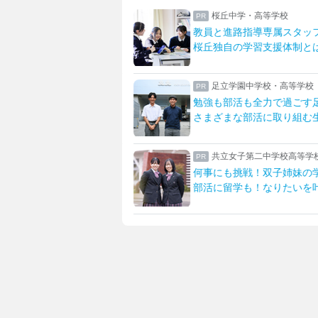
桜丘中学・高等学校
教員と進路指導専属スタッフが支える
日
桜丘独自の学習支援体制とは
生
足立学園中学校・高等学校
勉強も部活も全力で過ごす足立生
一
さまざまな部活に取り組む生活を紹介
先
共立女子第二中学校高等学校
何事にも挑戦！双子姉妹の学校生活
英
部活に留学も！なりたいを叶える学校
「