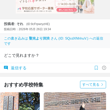
投稿者: それ
(ID:9cFrpwryzHE)
投稿日時：2026年 05月 26日 19:34
この書き込みは
聖光より渋渋
さん (ID: SQcdXNhhuV.) への返信
です
どこで見れますか？
返信する
おすすめ学校特集
すべて見る