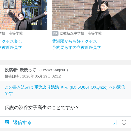
学校・高等学校
立教新座中学校・高等学校
アクセス良し
豊洲駅からも好アクセス
立教新座見学
予約要らずの立教新座見学
投稿者: 渋渋って
(ID:VWa5AlqxXF.)
投稿日時：2026年 05月 29日 02:12
この書き込みは
聖光より渋渋
さん (ID: 5Q86HOXQhzc) への返信
です
伝説の渋谷女子高生のことですか？
返信する