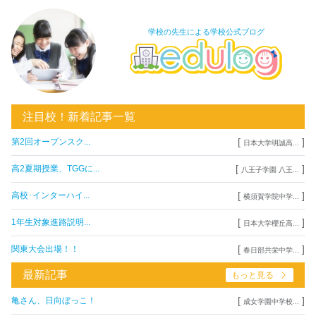
学校の先生による学校公式ブログ
注目校！新着記事一覧
[
]
第2回オープンスク...
日本大学明誠高...
[
]
高2夏期授業、TGGに...
八王子学園 八王...
[
]
高校･インターハイ...
横須賀学院中学...
[
]
1年生対象進路説明...
日本大学櫻丘高...
[
]
関東大会出場！！
春日部共栄中学...
最新記事
もっと見る
[
]
亀さん、日向ぼっこ！
成女学園中学校...