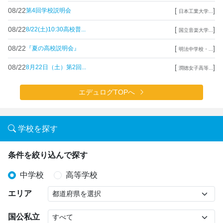
08/22
[
]
第4回学校説明会
日本工業大学...
08/22
[
]
8/22(土)10:30高校普...
国立音楽大学...
08/22
[
]
『夏の高校説明会』
明法中学校・...
08/22
[
]
8月22日（土）第2回...
潤徳女子高等...
エデュログTOPへ
学校を探す
条件を絞り込んで探す
中学校
高等学校
エリア
国公私立