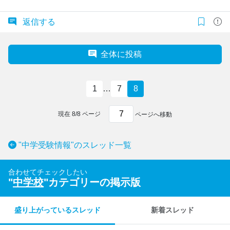
返信する
全体に投稿
1
…
7
8
現在
8
/
8
ページ
ページへ移動
"中学受験情報"のスレッド一覧
合わせてチェックしたい
"
中学校
"カテゴリーの掲示版
盛り上がっているスレッド
新着スレッド