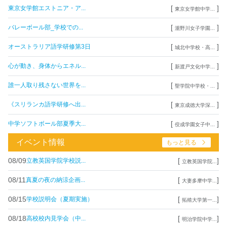
[
]
東京女学館エストニア・ア...
東京女学館中学...
[
]
バレーボール部_学校での...
瀧野川女子学園...
[
]
オーストラリア語学研修第3日
城北中学校・高...
[
]
心が動き、身体からエネル...
新渡戸文化中学...
[
]
誰一人取り残さない世界を...
聖学院中学校・...
[
]
《スリランカ語学研修へ出...
東京成徳大学深...
[
]
中学ソフトボール部夏季大...
佼成学園女子中...
イベント情報
もっと見る
08/09
[
]
立教英国学院学校説...
立教英国学院...
08/11
[
]
真夏の夜の納涼企画...
大妻多摩中学...
08/15
[
]
学校説明会（夏期実施）
拓殖大学第一...
08/18
[
]
高校校内見学会（中...
明治学院中学...