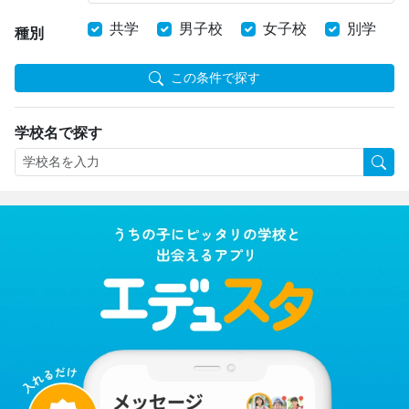
共学
男子校
女子校
別学
種別
この条件で探す
学校名で探す