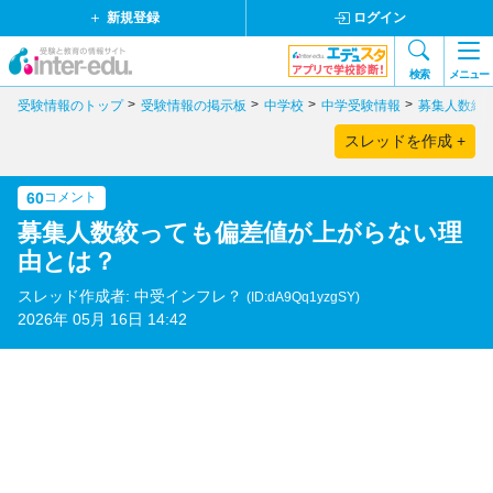
新規登録
ログイン
検索
メニュー
受験情報のトップ
受験情報の掲示板
中学校
中学受験情報
募集人数絞
スレッドを作成 +
60
コメント
募集人数絞っても偏差値が上がらない理
由とは？
スレッド作成者: 中受インフレ？
(ID:dA9Qq1yzgSY)
2026年 05月 16日 14:42