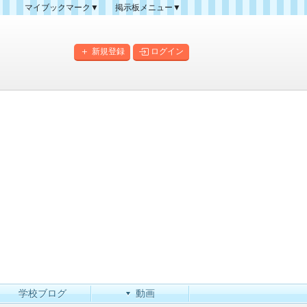
マイブックマーク▼
掲示板メニュー▼
クマーク一覧
掲示板の使い方
掲示板マップ
新規登録
ログイン
人気スレッドランキング
新規スレッド一覧
新着書き込み一覧
このカテゴリにスレッドを
作成
学校ブログ
動画