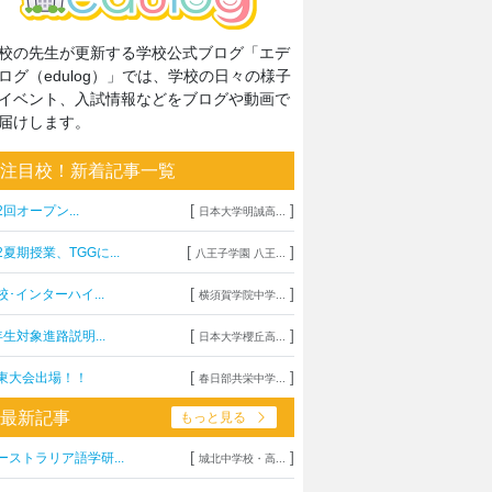
校の先生が更新する学校公式ブログ「エデ
ログ（edulog）」では、学校の日々の様子
イベント、入試情報などをブログや動画で
届けします。
注目校！新着記事一覧
[
]
2回オープン...
日本大学明誠高...
[
]
2夏期授業、TGGに...
八王子学園 八王...
[
]
校･インターハイ...
横須賀学院中学...
[
]
年生対象進路説明...
日本大学櫻丘高...
[
]
東大会出場！！
春日部共栄中学...
最新記事
もっと見る
[
]
ーストラリア語学研...
城北中学校・高...