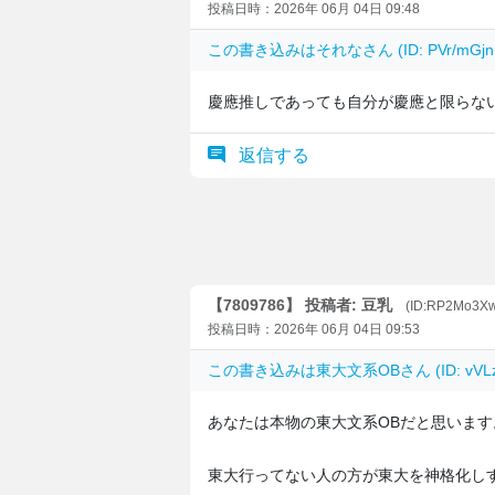
投稿日時：2026年 06月 04日 09:48
この書き込みは
それな
さん (ID: PVr/m
慶應推しであっても自分が慶應と限らな
返信する
【7809786】 投稿者: 豆乳
(ID:RP2Mo3Xw
投稿日時：2026年 06月 04日 09:53
この書き込みは
東大文系OB
さん (ID: v
あなたは本物の東大文系OBだと思います
東大行ってない人の方が東大を神格化し