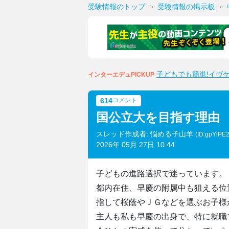
受験情報のトップ
受験情報の掲示板
子どもでも簡単!イヴ
インターエデュPICKUP
614
コメント
国公立大を目指す理由
スレッド作成者: 悩める子山羊
(ID:gpYiPE
2026年 05月 27日 10:44
子どもの進路選択で迷っています。
都内在住、早慶の附属中も狙える位
指して桜蔭やＪＧなどを選ぶお子様
主人も私も早慶の出身で、特に就職