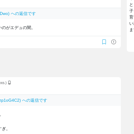
と
子
GjnDwo) への返信です
育
い
いのがエデュの闇。
ま
xs.)
VLzp1oG4C2) への返信です
。
すぎ。