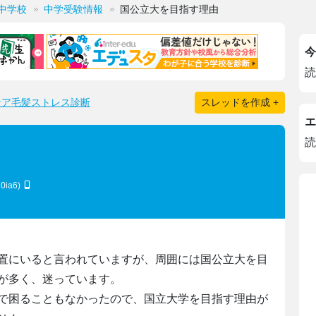
中学校
中学受験情報
国公立大を目指す理由
今
読
ケア毛髪ストレス診断
スレッドを作成 +
エ
読
20ia6)
置にいると言われていますが、周囲には国公立大を目
が多く、迷っています。
で困ることもなかったので、国立大学を目指す理由が