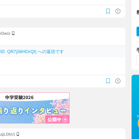
jnDwo)
ID: QR7jS6HOrQI) への返信です
3ugLDbU)