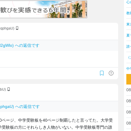
心
教
東
LqphgaU)
夏
PkH2gWlo) への返信です
誰
《
中
DbU)
08
08
oLqphgaU) への返信です
08
0ページ、中学受験板を40ページ制覇したと言ってた。大学受
08
学受験板の方にそれらしき人物がいない。中学受験板専門の誰