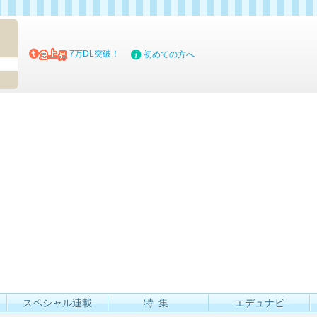
マイブッ
7万DL突破！
初めての方へ
スペシャル連載
特集
エデュナビ