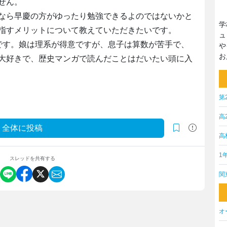
せん。
なら早慶の方がゆったり勉強できるよのではないかと
学
指すメリットについて教えていただきたいです。
ュ
です。娘は理系が得意ですが、息子は算数が苦手で、
や
お
大好きで、歴史マンガで読んだことはだいたい頭に入
第
高
全体に投稿
高
1
スレッドを共有する
関
オ