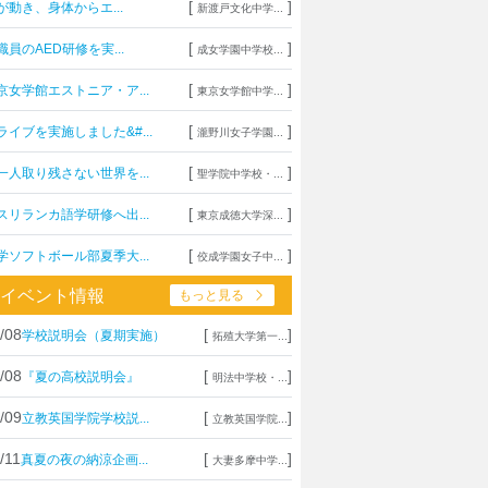
[
]
が動き、身体からエ...
新渡戸文化中学...
[
]
職員のAED研修を実...
成女学園中学校...
[
]
京女学館エストニア・ア...
東京女学館中学...
[
]
ライブを実施しました&#...
瀧野川女子学園...
[
]
一人取り残さない世界を...
聖学院中学校・...
[
]
スリランカ語学研修へ出...
東京成徳大学深...
[
]
学ソフトボール部夏季大...
佼成学園女子中...
イベント情報
もっと見る
/08
[
]
学校説明会（夏期実施）
拓殖大学第一...
/08
[
]
『夏の高校説明会』
明法中学校・...
/09
[
]
立教英国学院学校説...
立教英国学院...
/11
[
]
真夏の夜の納涼企画...
大妻多摩中学...