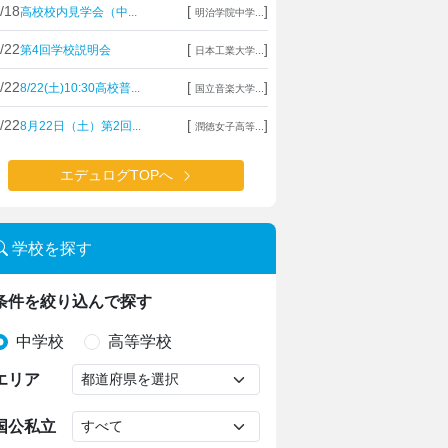
/18
[
]
高校校内見学会（中...
明治学院中学...
/22
[
]
第4回学校説明会
日本工業大学...
/22
[
]
8/22(土)10:30高校普...
国立音楽大学...
/22
[
]
8月22日（土）第2回...
潤徳女子高等...
エデュログTOPへ
学校を探す
条件を絞り込んで探す
中学校
高等学校
エリア
国公私立