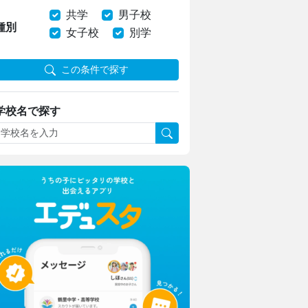
共学
男子校
種別
女子校
別学
この条件で探す
学校名で探す