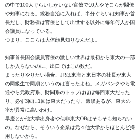
の中で100人ぐらいしかいない官僚で10人やそこらが閣僚
や知事になる。総務自治に入れば、半分ぐらいは知事か首
長だし、財務省は官僚として出世する以外に毎年何人か国
会議員になっている。
つまり、ここらは大体顔見知りなんだよ。
知事首長国会議員官僚の激しい世界は最初から東大の一部
しか入らないのに、出口ではこの数だ。
まったりやりたい場合、JRは東海と東日本の社長が東大
の同級生で同期というのは言ったよね。メガバンクやら電
通やら元政府系、財閥系のトップはほぼ毎回東大だった
り、必ず3回に1回は東大だったり、濃淡あるが、東大の
率が異常に高いわけ。
早慶とか他大学出身者や似非東大OBはそもそも知らない
の。なぜなら、そういう企業は元々他大学からほとんど採
用しないから。