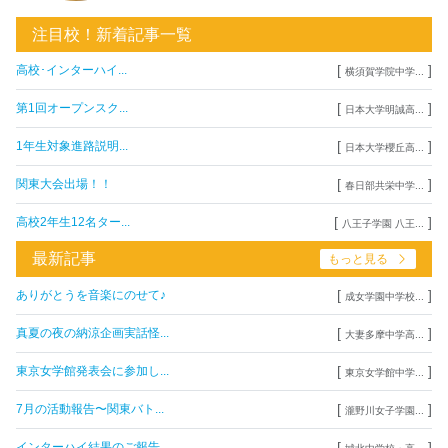
注目校！新着記事一覧
[
]
高校･インターハイ...
横須賀学院中学...
[
]
第1回オープンスク...
日本大学明誠高...
[
]
1年生対象進路説明...
日本大学櫻丘高...
[
]
関東大会出場！！
春日部共栄中学...
[
]
高校2年生12名ター...
八王子学園 八王...
最新記事
もっと見る
[
]
ありがとうを音楽にのせて♪
成女学園中学校...
[
]
真夏の夜の納涼企画実話怪...
大妻多摩中学高...
[
]
東京女学館発表会に参加し...
東京女学館中学...
[
]
7月の活動報告〜関東バト...
瀧野川女子学園...
[
]
インターハイ結果のご報告