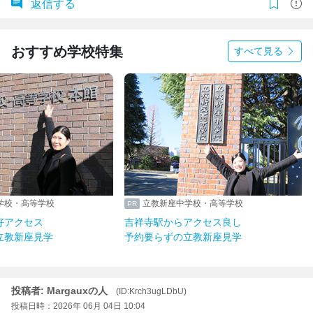
返信する
おすすめ学校特集
すべて見る
学校・高等学校
立教新座中学校・高等学校
好アクセス
吉祥寺駅からアクセス良し
立教新座見学
予約要らずの立教新座見学
投稿者: Margauxの人
(ID:Krch3ugLDbU)
投稿日時：2026年 06月 04日 10:04