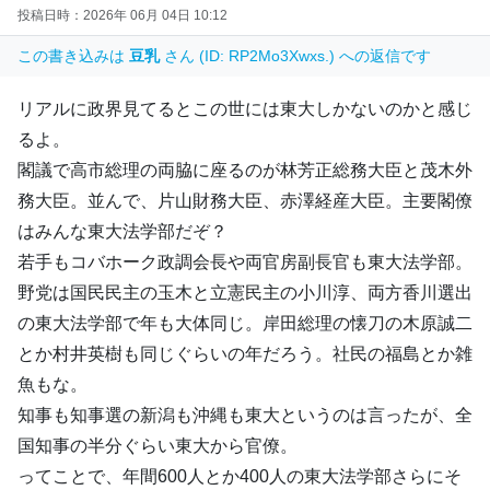
投稿日時：2026年 06月 04日 10:12
この書き込みは
豆乳
さん (ID: RP2Mo3Xwxs.) への返信です
リアルに政界見てるとこの世には東大しかないのかと感じ
るよ。
閣議で高市総理の両脇に座るのが林芳正総務大臣と茂木外
務大臣。並んで、片山財務大臣、赤澤経産大臣。主要閣僚
はみんな東大法学部だぞ？
若手もコバホーク政調会長や両官房副長官も東大法学部。
野党は国民民主の玉木と立憲民主の小川淳、両方香川選出
の東大法学部で年も大体同じ。岸田総理の懐刀の木原誠二
とか村井英樹も同じぐらいの年だろう。社民の福島とか雑
魚もな。
知事も知事選の新潟も沖縄も東大というのは言ったが、全
国知事の半分ぐらい東大から官僚。
ってことで、年間600人とか400人の東大法学部さらにそ