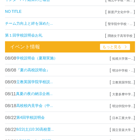
城北中学校・高...
[
]
NO TITLE
新渡戸文化中学...
[
]
チーム力向上と絆を深めた...
聖学院中学校・...
[
]
第１回学校説明会お礼
潤徳女子高等学校
イベント情報
もっと見る
08/08
[
]
学校説明会（夏期実施）
拓殖大学第一...
08/08
[
]
『夏の高校説明会』
明法中学校・...
08/09
[
]
立教英国学院学校説...
立教英国学院...
08/11
[
]
真夏の夜の納涼企画...
大妻多摩中学...
08/18
[
]
高校校内見学会（中...
明治学院中学...
08/22
[
]
第4回学校説明会
日本工業大学...
08/22
[
]
8/22(土)10:30高校普...
国立音楽大学...