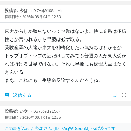
投稿者: 今は
(ID:7AcjW19SquM)
投稿日時：2026年 06月 04日 12:53
東大からしか取らないって企業はないよ。特に文系は多様
性とか言われるから早慶は必ず取る。
受験産業の人達が東大を神格化したい気持ちはわかるが、
トップオブトップの話だけしてみても普通の人が東大受か
れば行ける世界ではない。それに早慶にも総理大臣はたく
さんいる。
まあ、これにも一生懸命反論するんだろうね。
返信する
投稿者: いや
(ID:y750edhjESg)
投稿日時：2026年 06月 04日 12:55
この書き込みは
今は
さん (ID: 7AcjW19SquM) への返信です