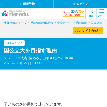
新規登録
ログイン
検索
メニュー
受験情報のトップ
受験情報の掲示板
中学校
中学受験情報
国公立大を
スレッドを作成 +
614
コメント
国公立大を目指す理由
スレッド作成者: 悩める子山羊
(ID:gpYiPE20ia6)
2026年 05月 27日 10:44
子どもの進路選択で迷っています。