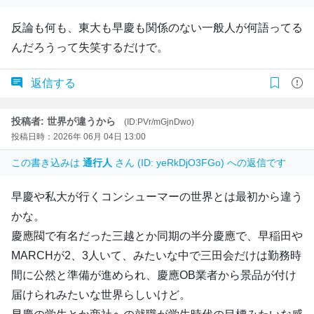
反論も何も、東大も早慶も関係のない一般人が何語ってる
んだろうって失笑するだけで。
返信する
投稿者: 世界が違うから
(ID:PVr/mGjnDwo)
投稿日時：2026年 06月 04日 13:00
この書き込みは
通行人
さん (ID: yeRkDjO3FGo) への返信です
早慶や私大が行くコンシューマーの世界とは最初から違う
かな。
慶應閥で有名だった三越とか同期の半分慶應で、早稲田や
MARCHが2、3人いて、みたいな中で三田会だけは勤務時
間に公然と準備が進められ、慶應OB業者から景品が付け
届けられみたいな世界らしいけど。