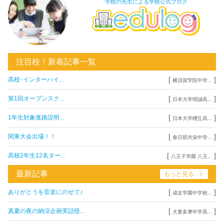
学校の先生による学校公式ブログ
注目校！新着記事一覧
[
]
高校･インターハイ...
横須賀学院中学...
[
]
第1回オープンスク...
日本大学明誠高...
[
]
1年生対象進路説明...
日本大学櫻丘高...
[
]
関東大会出場！！
春日部共栄中学...
[
]
高校2年生12名ター...
八王子学園 八王...
最新記事
もっと見る
[
]
ありがとうを音楽にのせて♪
成女学園中学校...
[
]
真夏の夜の納涼企画実話怪...
大妻多摩中学高...