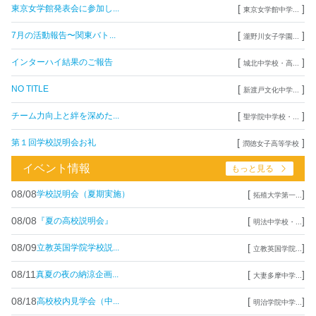
[
]
東京女学館発表会に参加し...
東京女学館中学...
[
]
7月の活動報告〜関東バト...
瀧野川女子学園...
[
]
インターハイ結果のご報告
城北中学校・高...
[
]
NO TITLE
新渡戸文化中学...
[
]
チーム力向上と絆を深めた...
聖学院中学校・...
[
]
第１回学校説明会お礼
潤徳女子高等学校
イベント情報
もっと見る
08/08
[
]
学校説明会（夏期実施）
拓殖大学第一...
08/08
[
]
『夏の高校説明会』
明法中学校・...
08/09
[
]
立教英国学院学校説...
立教英国学院...
08/11
[
]
真夏の夜の納涼企画...
大妻多摩中学...
08/18
[
]
高校校内見学会（中...
明治学院中学...