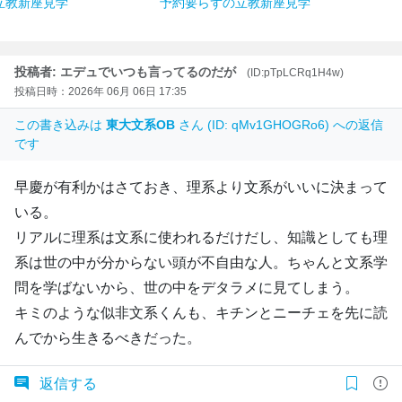
立教新座見学
予約要らずの立教新座見学
投稿者: エデュでいつも言ってるのだが
(ID:pTpLCRq1H4w)
投稿日時：2026年 06月 06日 17:35
この書き込みは
東大文系OB
さん (ID: qMv1GHOGRo6) への返信
です
早慶が有利かはさておき、理系より文系がいいに決まって
いる。
リアルに理系は文系に使われるだけだし、知識としても理
系は世の中が分からない頭が不自由な人。ちゃんと文系学
問を学ばないから、世の中をデタラメに見てしまう。
キミのような似非文系くんも、キチンとニーチェを先に読
んでから生きるべきだった。
返信する