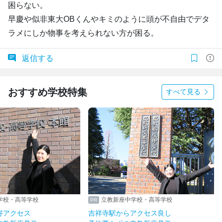
困らない。
早慶や似非東大OBくんやキミのように頭が不自由でデタ
ラメにしか物事を考えられない方が困る。
返信する
おすすめ学校特集
すべて見る
学校・高等学校
立教新座中学校・高等学校
好アクセス
吉祥寺駅からアクセス良し