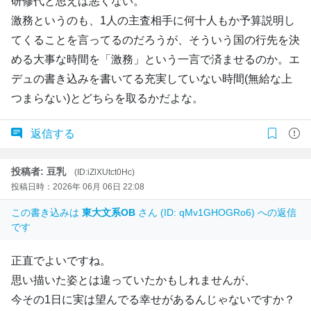
研修代と思えば悪くない。
激務というのも、1人の主査相手に何十人もか予算説明し
てくることを言ってるのだろうが、そういう国の行先を決
める大事な時間を「激務」という一言で済ませるのか。エ
デュの書き込みを書いてる充実していない時間(無給な上
つまらない)とどちらを取るかだよな。
返信する
投稿者: 豆乳
(ID:iZlXUtct0Hc)
投稿日時：2026年 06月 06日 22:08
この書き込みは
東大文系OB
さん (ID: qMv1GHOGRo6) への返信
です
正直でよいですね。
思い描いた姿とは違っていたかもしれませんが、
今その1日に実は望んでる幸せがあるんじゃないですか？