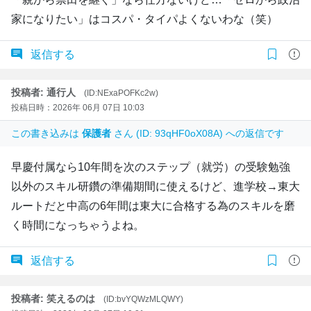
家になりたい」はコスパ・タイパよくないわな（笑）
返信する
投稿者: 通行人
(ID:NExaPOFKc2w)
投稿日時：2026年 06月 07日 10:03
この書き込みは
保護者
さん (ID: 93qHF0oX08A) への返信です
早慶付属なら10年間を次のステップ（就労）の受験勉強
以外のスキル研鑽の準備期間に使えるけど、進学校→東大
ルートだと中高の6年間は東大に合格する為のスキルを磨
く時間になっちゃうよね。
返信する
投稿者: 笑えるのは
(ID:bvYQWzMLQWY)