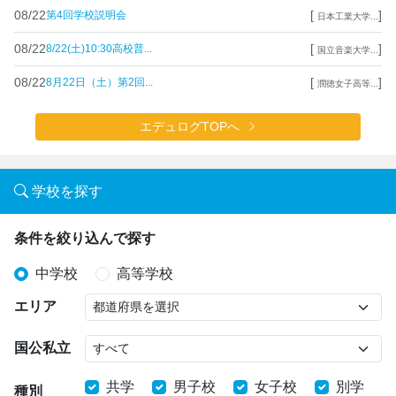
08/22
[
]
第4回学校説明会
日本工業大学...
08/22
[
]
8/22(土)10:30高校普...
国立音楽大学...
08/22
[
]
8月22日（土）第2回...
潤徳女子高等...
エデュログTOPへ
学校を探す
条件を絞り込んで探す
中学校
高等学校
エリア
国公私立
共学
男子校
女子校
別学
種別