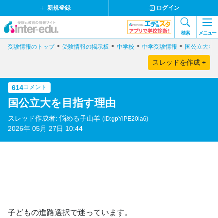
新規登録
ログイン
検索
メニュー
受験情報のトップ
受験情報の掲示板
中学校
中学受験情報
国公立大を
スレッドを作成 +
614
コメント
国公立大を目指す理由
スレッド作成者: 悩める子山羊
(ID:gpYiPE20ia6)
2026年 05月 27日 10:44
子どもの進路選択で迷っています。