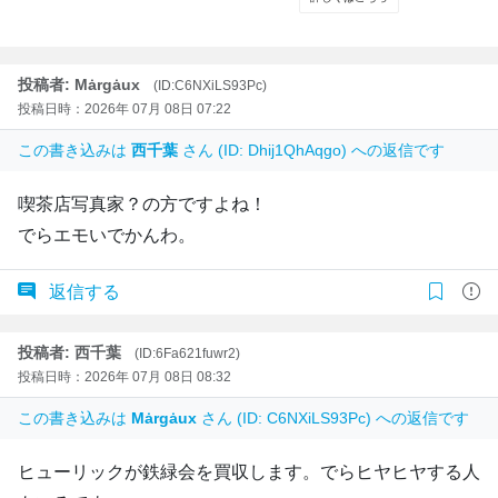
投稿者: Mȧrgȧux
(ID:C6NXiLS93Pc)
投稿日時：2026年 07月 08日 07:22
この書き込みは
西千葉
さん (ID: Dhij1QhAqgo) への返信です
喫茶店写真家？の方ですよね！
でらエモいでかんわ。
返信する
投稿者: 西千葉
(ID:6Fa621fuwr2)
投稿日時：2026年 07月 08日 08:32
この書き込みは
Mȧrgȧux
さん (ID: C6NXiLS93Pc) への返信です
ヒューリックが鉄緑会を買収します。でらヒヤヒヤする人