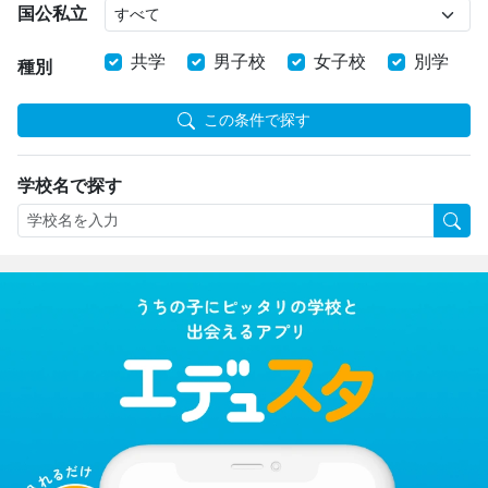
国公私立
共学
男子校
女子校
別学
種別
この条件で探す
学校名で探す