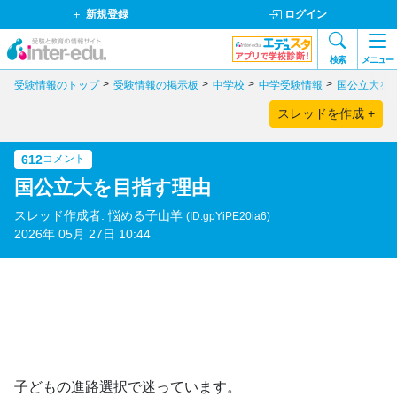
新規登録
ログイン
検索
メニュー
受験情報のトップ
受験情報の掲示板
中学校
中学受験情報
国公立大を
スレッドを作成 +
612
コメント
国公立大を目指す理由
スレッド作成者: 悩める子山羊
(ID:gpYiPE20ia6)
2026年 05月 27日 10:44
子どもの進路選択で迷っています。