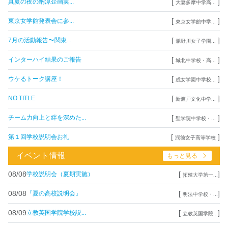
[
]
真夏の夜の納涼企画実...
大妻多摩中学高...
[
]
東京女学館発表会に参...
東京女学館中学...
[
]
7月の活動報告〜関東...
瀧野川女子学園...
[
]
インターハイ結果のご報告
城北中学校・高...
[
]
ウケるトーク講座！
成女学園中学校...
[
]
NO TITLE
新渡戸文化中学...
[
]
チーム力向上と絆を深めた...
聖学院中学校・...
[
]
第１回学校説明会お礼
潤徳女子高等学校
イベント情報
もっと見る
08/08
[
]
学校説明会（夏期実施）
拓殖大学第一...
08/08
[
]
『夏の高校説明会』
明法中学校・...
08/09
[
]
立教英国学院学校説...
立教英国学院...