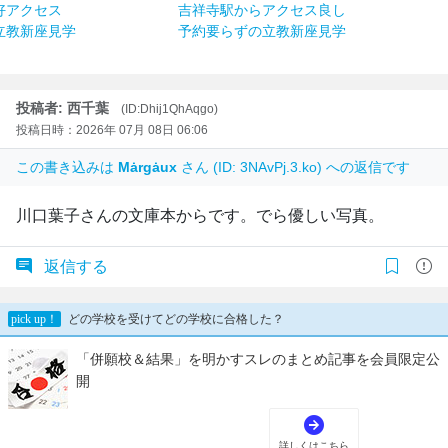
好アクセス
吉祥寺駅からアクセス良し
立教新座見学
予約要らずの立教新座見学
投稿者: 西千葉
(ID:Dhij1QhAqgo)
投稿日時：2026年 07月 08日 06:06
この書き込みは
Mȧrgȧux
さん (ID: 3NAvPj.3.ko) への返信です
川口葉子さんの文庫本からです。でら優しい写真。
返信する