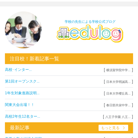
学校の先生による学校公式ブログ
注目校！新着記事一覧
[
]
高校･インター...
横須賀学院中学...
[
]
第1回オープンスク...
日本大学明誠高...
[
]
1年生対象進路説明...
日本大学櫻丘高...
[
]
関東大会出場！！
春日部共栄中学...
[
]
高校2年生12名ター...
八王子学園 八王...
最新記事
もっと見る