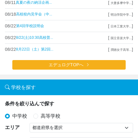
08/11
[
]
真夏の夜の納涼企画...
大妻多摩中学...
08/18
[
]
高校校内見学会（中...
明治学院中学...
08/22
[
]
第4回学校説明会
日本工業大学...
08/22
[
]
8/22(土)10:30高校普...
国立音楽大学...
08/22
[
]
8月22日（土）第2回...
潤徳女子高等...
エデュログTOPへ
学校を探す
条件を絞り込んで探す
中学校
高等学校
エリア