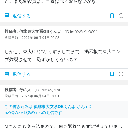
た。まあ皆役員よ。早慶は元々取らないかな。
返信する
投稿者: 似非東大文系OBくんよ
(ID:bvYQWzMLQWY)
投稿日時：2026年 06月 04日 05:58
しかし、東大OBになりすましてまで、掲示板で東大コン
プ炸裂させて、恥ずかしくないの？
返信する
投稿者: その人
(ID:TVtSxzQZtfs)
投稿日時：2026年 06月 04日 07:01
この書き込みは
似非東大文系OBくんよ
さん (ID:
bvYQWzMLQWY) への返信です
Mさんにも突っ込まれて、何も返答できずに消えていまし