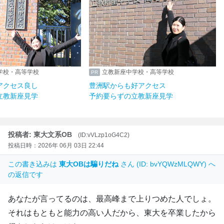
学校・高等学校
立教新座中学校・高等学校
アクセス良し
豊洲駅からも好アクセス
立教新座見学
予約要らずの立教新座見学
投稿者: 東大文系OB
(ID:vVLzp1oG4C2)
投稿日時：2026年 06月 03日 22:44
この書き込みは
東大OBは騙りだね
さん (ID: bvYQWzMLQWY) へ
の返信です
あなたが言ってるのは、最高峰まで上りつめた人でしょ。
それはもともと能力の高い人だから、東大を卒業したから