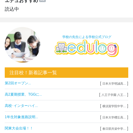
エデュおすすめ
読込中
学校の先生による学校公式ブログ
注目校！新着記事一覧
[
]
第2回オープン...
日本大学明誠高...
[
]
高2夏期授業、TGGに...
八王子学園 八王...
[
]
高校･インターハイ...
横須賀学院中学...
[
]
1年生対象進路説明...
日本大学櫻丘高...
[
]
関東大会出場！！
春日部共栄中学...