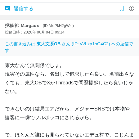
返信する
投稿者: Margaux
(ID:Mx.PkH2gWlo)
投稿日時：2026年 06月 04日 09:14
この書き込みは
東大文系OB
さん (ID: vVLzp1oG4C2) への返信で
す
東大なんて無関係でしょ。
現実その属性なら、名出しで追求したら良い。名前出さな
くても、東大OBでXかThreadsで問題提起したら良いじゃ
ない。
できないのは結局エアだから。メジャーSNSでは本物や
論客に一瞬でフルボッコにされるから。
で、ほとんど誰にも見られていないエデュ村で、こじんま