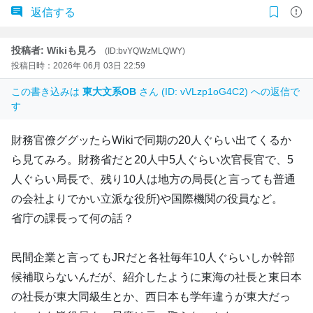
返信する
投稿者: Wikiも見ろ
(ID:bvYQWzMLQWY)
投稿日時：2026年 06月 03日 22:59
この書き込みは
東大文系OB
さん (ID: vVLzp1oG4C2) への返信で
す
財務官僚ググッたらWikiで同期の20人ぐらい出てくるか
ら見てみろ。財務省だと20人中5人ぐらい次官長官で、5
人ぐらい局長で、残り10人は地方の局長(と言っても普通
の会社よりでかい立派な役所)や国際機関の役員など。
省庁の課長って何の話？
民間企業と言ってもJRだと各社毎年10人ぐらいしか幹部
候補取らないんだが、紹介したように東海の社長と東日本
の社長が東大同級生とか、西日本も学年違うが東大だっ