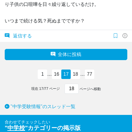
り子供の口喧嘩を日々繰り返しているだけ。
いつまで続ける気？死ぬまでですか？
返信する
全体に投稿
1
…
16
17
18
…
77
現在
17
/
77
ページ
ページへ移動
"中学受験情報"のスレッド一覧
合わせてチェックしたい
"
中学校
"カテゴリーの掲示版