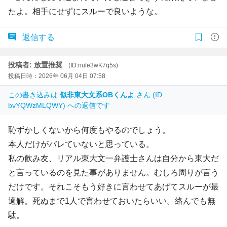
たよ。相手にせずにスルーで良いような。
返信する
投稿者: 放置推奨
(ID:nule3wK7q5s)
投稿日時：2026年 06月 04日 07:58
この書き込みは
似非東大文系OBくんよ
さん (ID:
bvYQWzMLQWY) への返信です
恥ずかしくないから何度もやるのでしょう。
本人だけがバレていないと思っている。
私の飲み友、リアル東大文一弁護士さんは自分から東大だ
と言っているのを見た事がありません。むしろ周りが言う
だけです。それこそもう好きに言わせてあげてスルーが最
適解。死ぬまで1人で言わせておいたらいい。絡んでも無
駄。