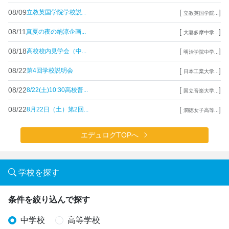
08/09
[
]
立教英国学院学校説...
立教英国学院...
08/11
[
]
真夏の夜の納涼企画...
大妻多摩中学...
08/18
[
]
高校校内見学会（中...
明治学院中学...
08/22
[
]
第4回学校説明会
日本工業大学...
08/22
[
]
8/22(土)10:30高校普...
国立音楽大学...
08/22
[
]
8月22日（土）第2回...
潤徳女子高等...
エデュログTOPへ
学校を探す
条件を絞り込んで探す
中学校
高等学校