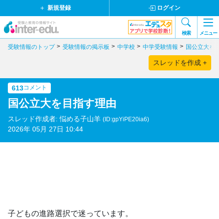
新規登録
ログイン
検索
メニュー
受験情報のトップ
受験情報の掲示板
中学校
中学受験情報
国公立大を
スレッドを作成 +
613
コメント
国公立大を目指す理由
スレッド作成者: 悩める子山羊
(ID:gpYiPE20ia6)
2026年 05月 27日 10:44
子どもの進路選択で迷っています。