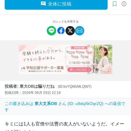
全体に投稿
スレッドを共有する
投稿者: 東大OBは騙りだね
(ID:bvYQWzMLQWY)
投稿日時：2026年 06月 03日 22:16
この書き込みは
東大文系OB
さん (ID: u9dqXkOqr2Q) への返信で
す
キミには1人も官僚や法曹の友人がいないようだ。イメー