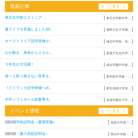
最新記事
もっと見る
[
]
東京女学館エストニア...
東京女学館中学...
[
]
夏ライブを実施しました&#...
瀧野川女子学園...
[
]
オーストラリア語学研修が...
城北中学校・高...
[
]
心が動き、身体からエネル...
新渡戸文化中学...
[
]
３年生が大活躍！
成女学園中学校...
[
]
誰一人取り残さない世界を...
聖学院中学校・...
[
]
《スリランカ語学研修へ出...
東京成徳大学深...
[
]
中学ソフトボール部夏季大...
佼成学園女子中...
イベント情報
もっと見る
08/08
[
]
学校説明会（夏期実施）
拓殖大学第一...
08/08
[
]
『夏の高校説明会』
明法中学校・...