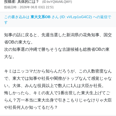
投稿者: 具体的には？
(ID:bvYQWzMLQWY)
投稿日時：2026年 06月 03日 22:51
この書き込みは
東大文系OB
さん (ID: vVLzp1oG4C2) への返信で
す
知事の話に戻ると、先週当選した新潟県の花角知事、国交
省OBの東大な。
次の知事選の沖縄で勝ちそうな古謝候補も総務省OBの東
大な。
キミはニッコマだから知らんだろうが、この人数密度なん
で、東大では知事や社長や閣僚がトップなんて感覚じゃな
い。大体、みんな役員以上で数人に1人は大臣か社長。
悔しかったら、キミの友人で1番出世した東大生上げてご
らん？万一本当に東大出身で引きこもりじゃなけりゃ大臣
や社長何人か知ってるだろ？