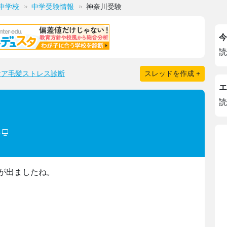
中学校
中学受験情報
神奈川受験
今
読
ケア毛髪ストレス診断
スレッドを作成 +
エ
読
)
が出ましたね。