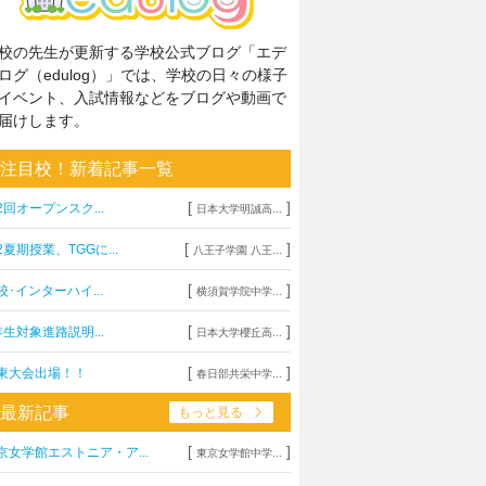
校の先生が更新する学校公式ブログ「エデ
ログ（edulog）」では、学校の日々の様子
イベント、入試情報などをブログや動画で
届けします。
注目校！新着記事一覧
[
]
2回オープンスク...
日本大学明誠高...
[
]
2夏期授業、TGGに...
八王子学園 八王...
[
]
校･インターハイ...
横須賀学院中学...
[
]
年生対象進路説明...
日本大学櫻丘高...
[
]
東大会出場！！
春日部共栄中学...
最新記事
もっと見る
[
]
京女学館エストニア・ア...
東京女学館中学...