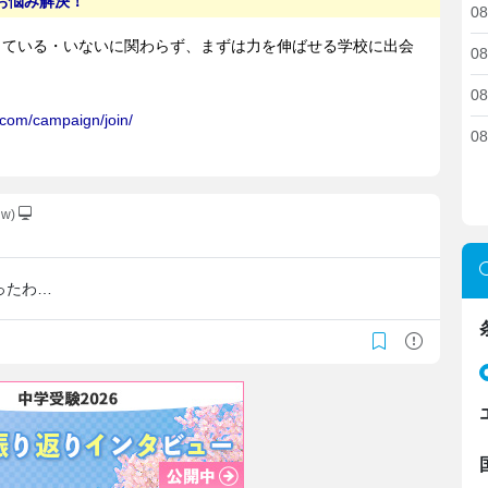
08
08
08
08
qw)
ったわ…