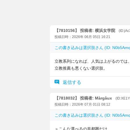
【7810156】 投稿者: 横浜女学院
(ID:jA
投稿日時：2026年 06月 05日 16:21
この書き込みは
選択肢
さん (ID: N0b5
立教系列になれば、人気は上がるのでは
立教推薦も悪くない選択肢。
返信する
【7818032】 投稿者: Màrgåux
(ID:XE1
投稿日時：2026年 07月 01日 08:12
この書き込みは
選択肢
さん (ID: N0b5
＞こんな選べるの首都圏だけ