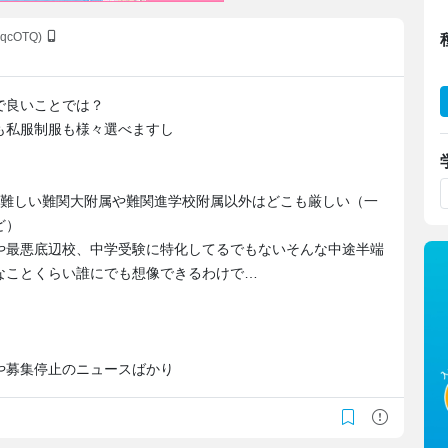
mqcOTQ)
で良いことでは？
も私服制服も様々選べますし
が難しい難関大附属や難関進学校附属以外はどこも厳しい（一
ど）
や最悪底辺校、中学受験に特化してるでもないそんな中途半端
なことくらい誰にでも想像できるわけで…
や募集停止のニュースばかり