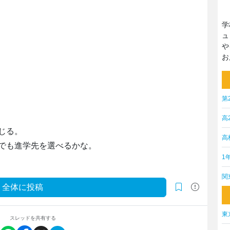
学
ュ
や
お
第
高
じる。
高
でも進学先を選べるかな。
1
関
全体に投稿
東
スレッドを共有する