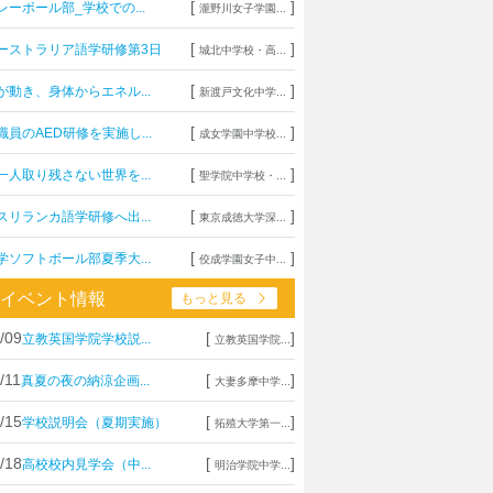
[
]
レーボール部_学校での...
瀧野川女子学園...
[
]
ーストラリア語学研修第3日
城北中学校・高...
[
]
が動き、身体からエネル...
新渡戸文化中学...
[
]
職員のAED研修を実施し...
成女学園中学校...
[
]
一人取り残さない世界を...
聖学院中学校・...
[
]
スリランカ語学研修へ出...
東京成徳大学深...
[
]
学ソフトボール部夏季大...
佼成学園女子中...
イベント情報
もっと見る
/09
[
]
立教英国学院学校説...
立教英国学院...
/11
[
]
真夏の夜の納涼企画...
大妻多摩中学...
/15
[
]
学校説明会（夏期実施）
拓殖大学第一...
/18
[
]
高校校内見学会（中...
明治学院中学...