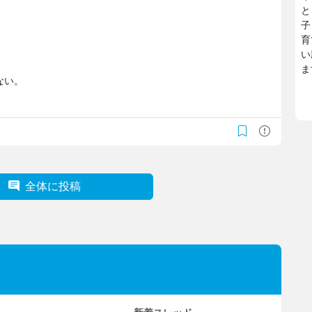
と
子
育
い
ま
ない。
全体に投稿