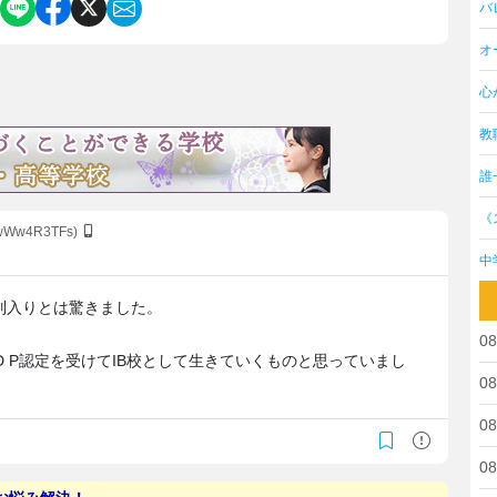
バ
オ
心
教
誰
《
bwWw4R3TFs)
中
列入りとは驚きました。
08
D P認定を受けてIB校として生きていくものと思っていまし
08
08
08