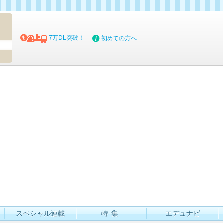
マイブッ
7万DL突破！
初めての方へ
スペシャル連載
特集
エデュナビ