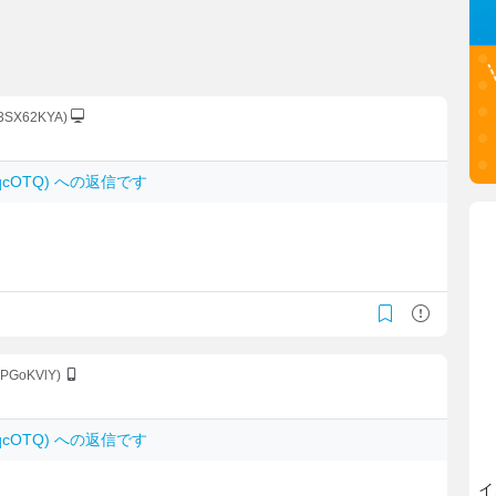
c3SX62KYA)
AmqcOTQ) への返信です
。
YPGoKVlY)
AmqcOTQ) への返信です
イ