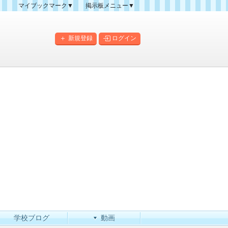
マイブックマーク▼
掲示板メニュー▼
クマーク一覧
掲示板の使い方
掲示板マップ
新規登録
ログイン
人気スレッドランキング
新規スレッド一覧
新着書き込み一覧
このカテゴリにスレッドを
作成
学校ブログ
動画