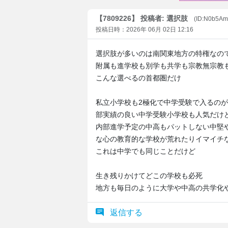
【7809226】 投稿者: 選択肢
(ID:N0b5A
投稿日時：2026年 06月 02日 12:16
選択肢が多いのは南関東地方の特権なの
附属も進学校も別学も共学も宗教無宗教
こんな選べるの首都圏だけ
私立小学校も2極化で中学受験で入るの
部実績の良い中学受験小学校も人気だけ
内部進学予定の中高もパットしない中堅
な心の教育的な学校が荒れたりイマイチ
これは中学でも同じことだけど
生き残りかけてどこの学校も必死
地方も毎日のように大学や中高の共学化
返信する