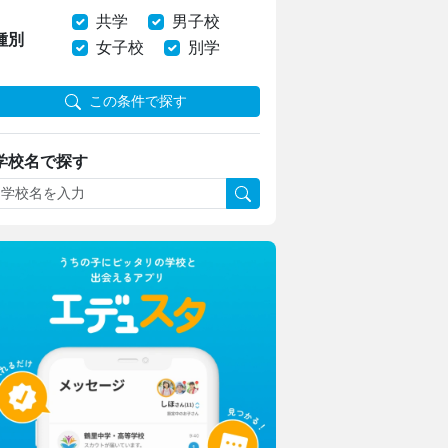
共学
男子校
種別
女子校
別学
この条件で探す
学校名で探す