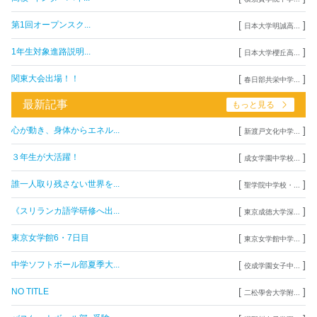
[
]
第1回オープンスク...
日本大学明誠高...
[
]
1年生対象進路説明...
日本大学櫻丘高...
[
]
関東大会出場！！
春日部共栄中学...
最新記事
もっと見る
[
]
心が動き、身体からエネル...
新渡戸文化中学...
[
]
３年生が大活躍！
成女学園中学校...
[
]
誰一人取り残さない世界を...
聖学院中学校・...
[
]
《スリランカ語学研修へ出...
東京成徳大学深...
[
]
東京女学館6・7日目
東京女学館中学...
[
]
中学ソフトボール部夏季大...
佼成学園女子中...
[
]
NO TITLE
二松學舍大学附...