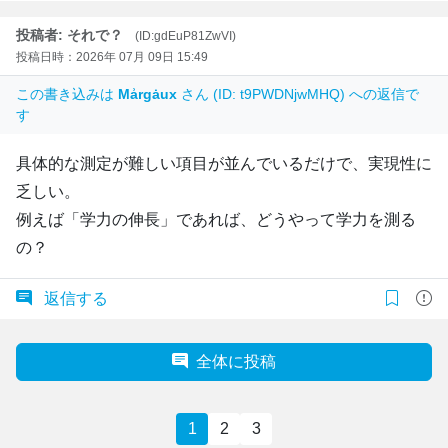
投稿者: それで？
(ID:gdEuP81ZwVI)
投稿日時：2026年 07月 09日 15:49
この書き込みは
Mẚrgȧux
さん (ID: t9PWDNjwMHQ) への返信で
す
具体的な測定が難しい項目が並んでいるだけで、実現性に
乏しい。
例えば「学力の伸長」であれば、どうやって学力を測る
の？
返信する
全体に投稿
1
2
3