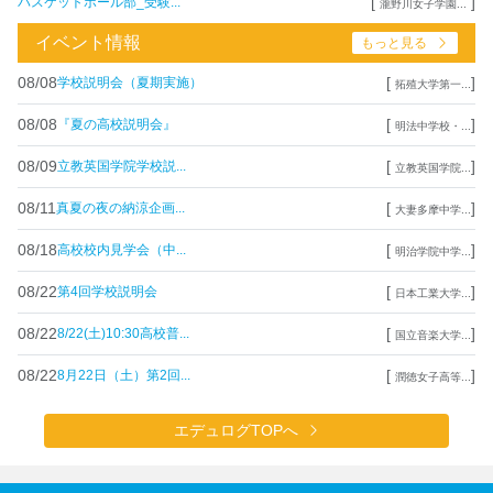
[
]
バスケットボール部_受験...
瀧野川女子学園...
イベント情報
もっと見る
08/08
[
]
学校説明会（夏期実施）
拓殖大学第一...
08/08
[
]
『夏の高校説明会』
明法中学校・...
08/09
[
]
立教英国学院学校説...
立教英国学院...
08/11
[
]
真夏の夜の納涼企画...
大妻多摩中学...
08/18
[
]
高校校内見学会（中...
明治学院中学...
08/22
[
]
第4回学校説明会
日本工業大学...
08/22
[
]
8/22(土)10:30高校普...
国立音楽大学...
08/22
[
]
8月22日（土）第2回...
潤徳女子高等...
エデュログTOPへ