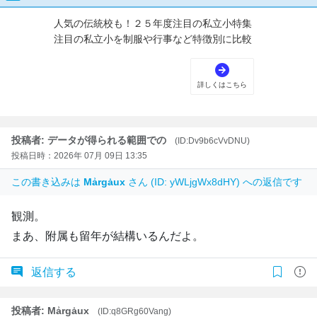
投稿者: データが得られる範囲での
(ID:Dv9b6cVvDNU)
投稿日時：2026年 07月 09日 13:35
この書き込みは
Mẚrgȧux
さん (ID: yWLjgWx8dHY) への返信です
観測。
まあ、附属も留年が結構いるんだよ。
返信する
投稿者: Mẚrgȧux
(ID:q8GRg60Vang)