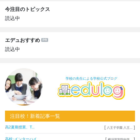
今注目のトピックス
読込中
エデュおすすめ
読込中
学校の先生による学校公式ブログ
注目校！新着記事一覧
[
]
高2夏期授業、T...
八王子学園 八王...
[
]
高校･インターハイ...
横須賀学院中学...