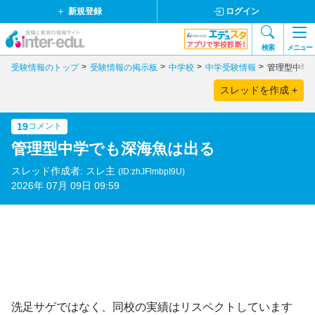
新規登録
ログイン
検索
メニュー
受験情報のトップ
受験情報の掲示板
中学校
中学受験情報
管理型中学
スレッドを作成 +
19
コメント
管理型中学でも深海魚は出る
スレッド作成者: スレ主
(ID:zhJFlmbpI9U)
2026年 07月 09日 09:59
洗足サゲではなく、同校の実績はリスペクトしています