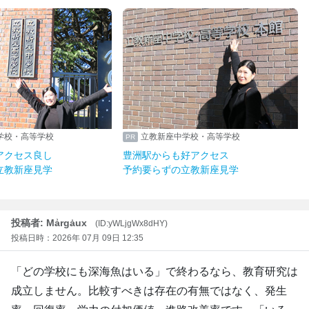
学校・高等学校
立教新座中学校・高等学校
アクセス良し
豊洲駅からも好アクセス
立教新座見学
予約要らずの立教新座見学
投稿者: Mẚrgȧux
(ID:yWLjgWx8dHY)
投稿日時：2026年 07月 09日 12:35
「どの学校にも深海魚はいる」で終わるなら、教育研究は
成立しません。比較すべきは存在の有無ではなく、発生