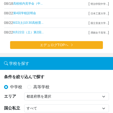
08/18
[
]
高校校内見学会（中...
明治学院中学...
08/22
[
]
第4回学校説明会
日本工業大学...
08/22
[
]
8/22(土)10:30高校普...
国立音楽大学...
08/22
[
]
8月22日（土）第2回...
潤徳女子高等...
エデュログTOPへ
学校を探す
条件を絞り込んで探す
中学校
高等学校
エリア
国公私立