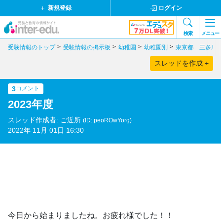
新規登録
ログイン
検索
メニュー
受験情報のトップ
受験情報の掲示板
幼稚園
幼稚園別
東京都 三多摩
スレッドを作成 +
3
コメント
2023年度
スレッド作成者: ご近所
(ID:.peoROwYorg)
2022年 11月 01日 16:30
今日から始まりましたね。お疲れ様でした！！