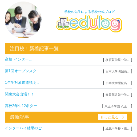
学校の先生による学校公式ブログ
注目校！新着記事一覧
[
]
高校･インター...
横須賀学院中学...
[
]
第1回オープンスク...
日本大学明誠高...
[
]
1年生対象進路説明...
日本大学櫻丘高...
[
]
関東大会出場！！
春日部共栄中学...
[
]
高校2年生12名ター...
八王子学園 八王...
最新記事
もっと見る
[
]
インターハイ結果のご...
城北中学校・高...