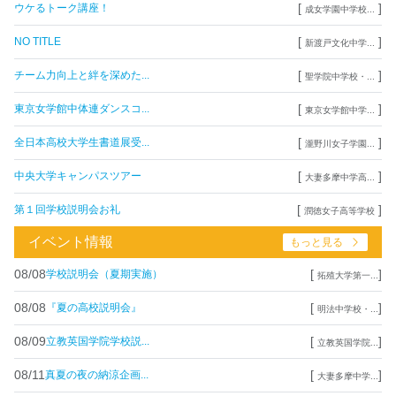
[
]
ウケるトーク講座！
成女学園中学校...
[
]
NO TITLE
新渡戸文化中学...
[
]
チーム力向上と絆を深めた...
聖学院中学校・...
[
]
東京女学館中体連ダンスコ...
東京女学館中学...
[
]
全日本高校大学生書道展受...
瀧野川女子学園...
[
]
中央大学キャンパスツアー
大妻多摩中学高...
[
]
第１回学校説明会お礼
潤徳女子高等学校
イベント情報
もっと見る
08/08
[
]
学校説明会（夏期実施）
拓殖大学第一...
08/08
[
]
『夏の高校説明会』
明法中学校・...
08/09
[
]
立教英国学院学校説...
立教英国学院...
08/11
[
]
真夏の夜の納涼企画...
大妻多摩中学...