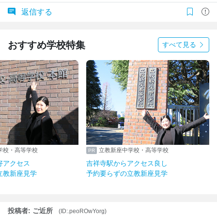
返信する
おすすめ学校特集
すべて見る
学校・高等学校
立教新座中学校・高等学校
好アクセス
吉祥寺駅からアクセス良し
立教新座見学
予約要らずの立教新座見学
投稿者: ご近所
(ID:.peoROwYorg)