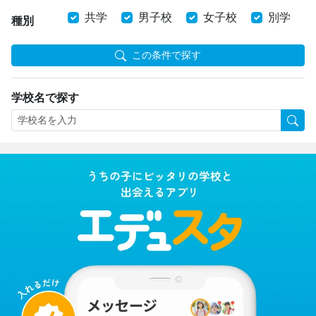
共学
男子校
女子校
別学
種別
この条件で探す
学校名で探す