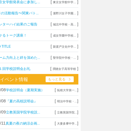
[
]
京女学館発表会に参加し...
東京女学館中学...
[
]
月の活動報告〜関東バト...
瀧野川女子学園...
[
]
ンターハイ結果のご報告
城北中学校・高...
[
]
ケるトーク講座！
成女学園中学校...
[
]
 TITLE
新渡戸文化中学...
[
]
ーム力向上と絆を深めた...
聖学院中学校・...
[
]
１回学校説明会お礼
潤徳女子高等学校
イベント情報
もっと見る
/08
[
]
学校説明会（夏期実施）
拓殖大学第一...
/08
[
]
『夏の高校説明会』
明法中学校・...
/09
[
]
立教英国学院学校説...
立教英国学院...
/11
[
]
真夏の夜の納涼企画...
大妻多摩中学...