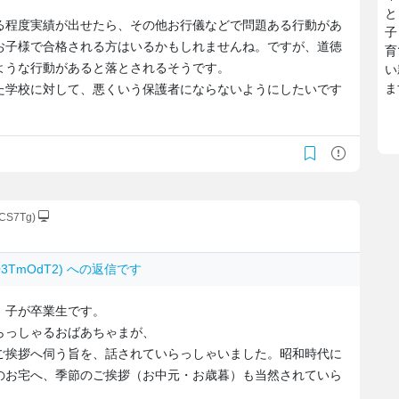
と
る程度実績が出せたら、その他お行儀などで問題ある行動があ
子
お子様で合格される方はいるかもしれませんね。ですが、道徳
育
ような行動があると落とされるそうです。
い
ま
た学校に対して、悪くいう保護者にならないようにしたいです
WCS7Tg)
08Q3TmOdT2) への返信です
。子が卒業生です。
らっしゃるおばあちゃまが、
ご挨拶へ伺う旨を、話されていらっしゃいました。昭和時代に
のお宅へ、季節のご挨拶（お中元・お歳暮）も当然されていら