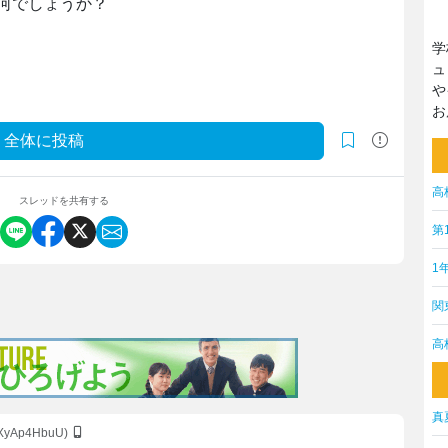
何でしょうか？
学
ュ
や
お
全体に投稿
高
スレッドを共有する
第
1
関
高
真
RXyAp4HbuU)