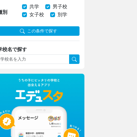
共学
男子校
種別
女子校
別学
この条件で探す
学校名で探す