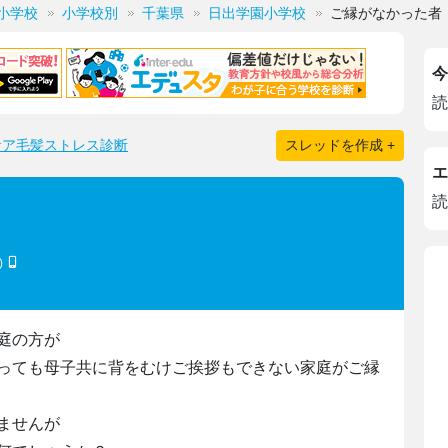
小学校
小学校別
千葉県
日出学園小学校
ご縁がなかった者
今
読
ケア毛髪ストレス診断
スレッドを作成 +
エ
読
)
庭の方が
っても母子共に背をむけご挨拶もできない家庭がご縁
ませんが