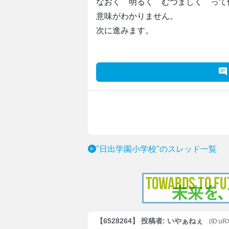
なおく 明るく むつましく って
意味がわかりません。
次に進みます。
"日出学園小学校"のスレッド一覧
【6528264】 投稿者: いやぁねぇ
(ID:u