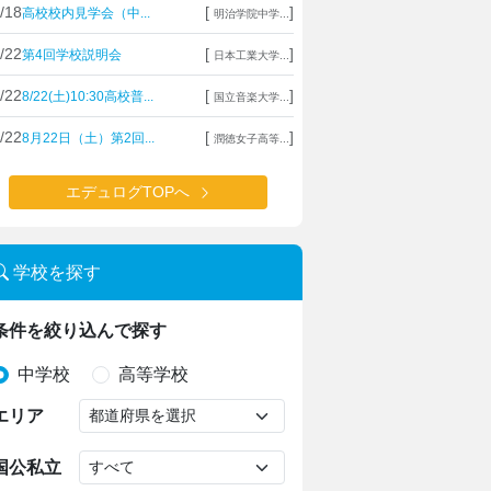
/18
[
]
高校校内見学会（中...
明治学院中学...
/22
[
]
第4回学校説明会
日本工業大学...
/22
[
]
8/22(土)10:30高校普...
国立音楽大学...
/22
[
]
8月22日（土）第2回...
潤徳女子高等...
エデュログTOPへ
学校を探す
条件を絞り込んで探す
中学校
高等学校
エリア
国公私立