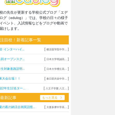
校の先生が更新する学校公式ブログ「エデ
ログ（edulog）」では、学校の日々の様子
イベント、入試情報などをブログや動画で
届けします。
注目校！新着記事一覧
[
]
校･インターハイ...
横須賀学院中学...
[
]
1回オープンスク...
日本大学明誠高...
[
]
年生対象進路説明...
日本大学櫻丘高...
[
]
東大会出場！！
春日部共栄中学...
[
]
校2年生12名ター...
八王子学園 八王...
最新記事
もっと見る
[
]
夏の夜の納涼企画実話怪...
大妻多摩中学高...