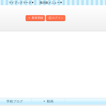
マイブックマーク▼
掲示板メニュー▼
クマーク一覧
掲示板の使い方
掲示板マップ
新規登録
ログイン
人気スレッドランキング
新規スレッド一覧
新着書き込み一覧
このカテゴリにスレッドを
作成
学校ブログ
動画