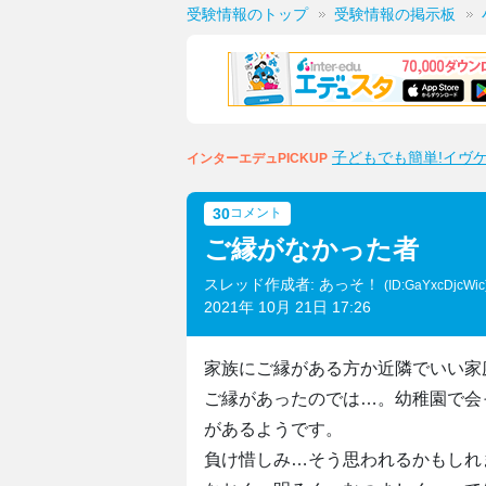
受験情報のトップ
受験情報の掲示板
子どもでも簡単!イヴ
インターエデュPICKUP
30
コメント
ご縁がなかった者
スレッド作成者: あっそ！
(ID:GaYxcDjcWic
2021年 10月 21日 17:26
家族にご縁がある方か近隣でいい家
ご縁があったのでは…。幼稚園で会
があるようです。
負け惜しみ…そう思われるかもしれ