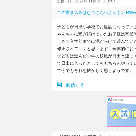
投稿日時：2021年 11月 26日 10:07
この書き込みは
むつさんへ
さん (ID: R
子どもが日出小学校でお世話になってい
やんちゃに騒ぎ続けていたお子様は卒業
うちも入学前までは泥だらけで遊んでい
修正されていくと思います。全体的にお
子どもは進んだ中学の校風が日出と違っ
で日出に入ったとしてももちろんやって
て今でもそれを懐かしく思うようです。
返信する