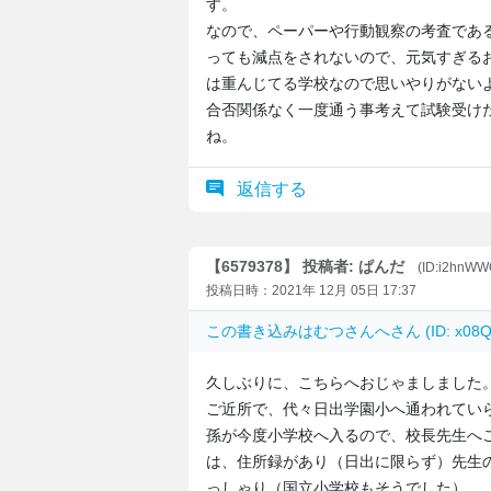
す。
なので、ペーパーや行動観察の考査であ
っても減点をされないので、元気すぎる
は重んじてる学校なので思いやりがない
合否関係なく一度通う事考えて試験受け
ね。
返信する
【6579378】 投稿者: ぱんだ
(ID:i2hnW
投稿日時：2021年 12月 05日 17:37
この書き込みは
むつさんへ
さん (ID: x
久しぶりに、こちらへおじゃましました
ご近所で、代々日出学園小へ通われてい
孫が今度小学校へ入るので、校長先生へ
は、住所録があり（日出に限らず）先生
っしゃり（国立小学校もそうでした）