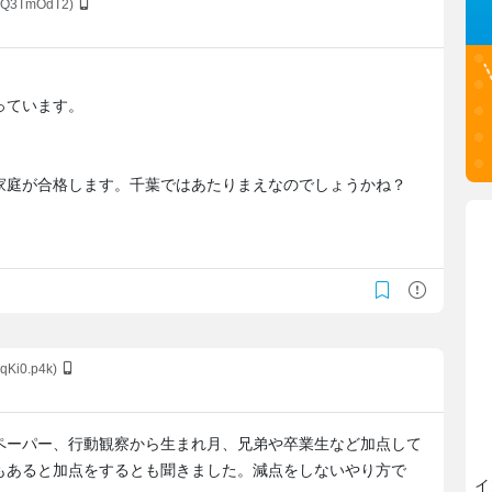
08Q3TmOdT2)
っています。
家庭が合格します。千葉ではあたりまえなのでしょうかね？
nqKi0.p4k)
ペーパー、行動観察から生まれ月、兄弟や卒業生など加点して
もあると加点をするとも聞きました。減点をしないやり方で
イ