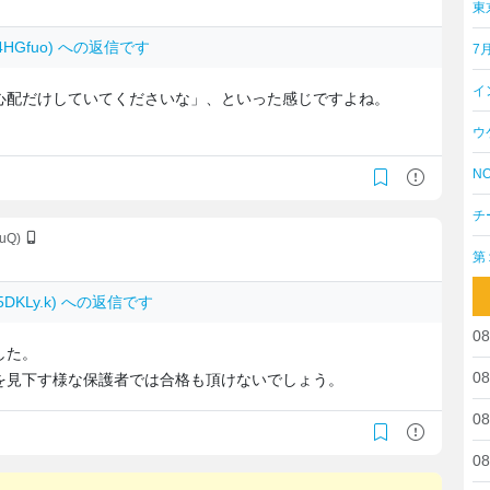
東
SE4HGfuo) への返信です
7
イ
心配だけしていてくださいな」、といった感じですよね。
ウ
NO
チ
6uQ)
第
Q5DKLy.k) への返信です
08
した。
08
を見下す様な保護者では合格も頂けないでしょう。
08
08