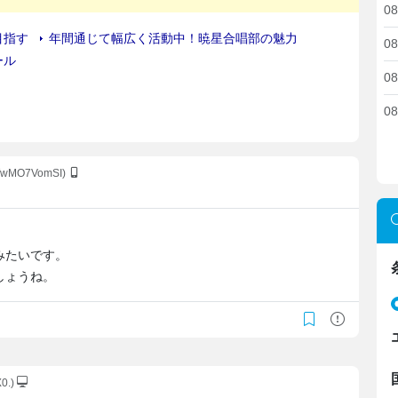
08
08
08
08
WwMO7VomSI)
みたいです。
しょうね。
X0.)