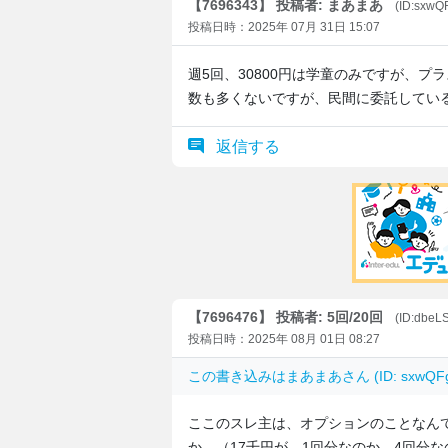
【7696343】 投稿者: まあまあ
(ID:sxwQ
投稿日時：2025年 07月 31日 15:07
週5回、30800円は学童のみですが、
数も多くないですが、民間に委託してい
返信する
【7696476】 投稿者: 5回/20回
(ID:dbe
投稿日時：2025年 08月 01日 08:27
この書き込みは
まあまあ
さん (ID: sxw
ここのスレ主は、オプションのことなんて
か…（17千円が、1回分なのか、4回分