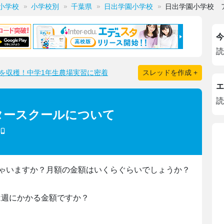
小学校
小学校別
千葉県
日出学園小学校
日出学園小学校 
今
読
を収穫！中学1年生農場実習に密着
スレッドを作成 +
エ
読
タースクールについて
ゃいますか？月額の金額はいくらぐらいでしょうか？
れは週にかかる金額ですか？