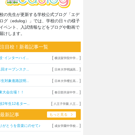
校の先生が更新する学校公式ブログ「エデ
ログ（edulog）」では、学校の日々の様子
イベント、入試情報などをブログや動画で
届けします。
注目校！新着記事一覧
[
]
校･インターハイ...
横須賀学院中学...
[
]
1回オープンスク...
日本大学明誠高...
[
]
年生対象進路説明...
日本大学櫻丘高...
[
]
東大会出場！！
春日部共栄中学...
[
]
校2年生12名ター...
八王子学園 八王...
最新記事
もっと見る
[
]
りがとうを音楽にのせて♪
成女学園中学校...