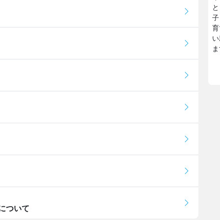
と
子
育
い
ま
について