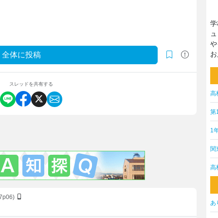
学
ュ
や
お
全体に投稿
スレッドを共有する
高
第
1
関
高
77p06)
あ