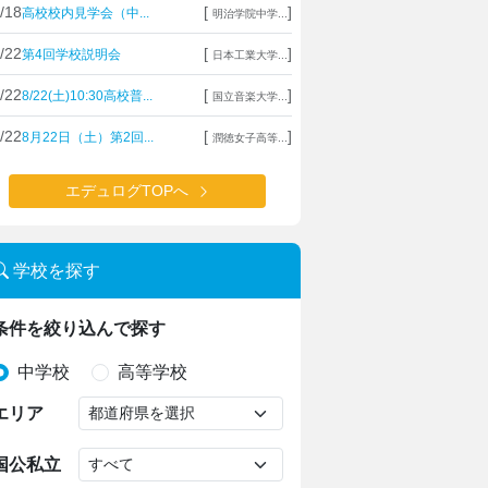
/18
[
]
高校校内見学会（中...
明治学院中学...
/22
[
]
第4回学校説明会
日本工業大学...
/22
[
]
8/22(土)10:30高校普...
国立音楽大学...
/22
[
]
8月22日（土）第2回...
潤徳女子高等...
エデュログTOPへ
学校を探す
条件を絞り込んで探す
中学校
高等学校
エリア
国公私立