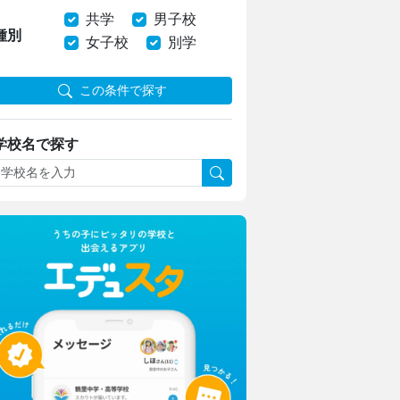
共学
男子校
種別
女子校
別学
この条件で探す
学校名で探す