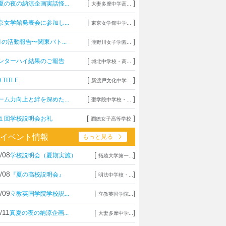
[
]
夏の夜の納涼企画実話怪...
大妻多摩中学高...
[
]
京女学館発表会に参加し...
東京女学館中学...
[
]
月の活動報告〜関東バト...
瀧野川女子学園...
[
]
ンターハイ結果のご報告
城北中学校・高...
[
]
 TITLE
新渡戸文化中学...
[
]
ーム力向上と絆を深めた...
聖学院中学校・...
[
]
１回学校説明会お礼
潤徳女子高等学校
イベント情報
もっと見る
/08
[
]
学校説明会（夏期実施）
拓殖大学第一...
/08
[
]
『夏の高校説明会』
明法中学校・...
/09
[
]
立教英国学院学校説...
立教英国学院...
/11
[
]
真夏の夜の納涼企画...
大妻多摩中学...