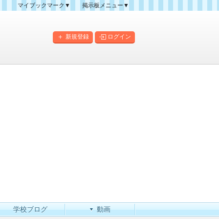
マイブックマーク▼
掲示板メニュー▼
クマーク一覧
掲示板の使い方
掲示板マップ
新規登録
ログイン
人気スレッドランキング
新規スレッド一覧
新着書き込み一覧
このカテゴリにスレッドを
作成
学校ブログ
動画