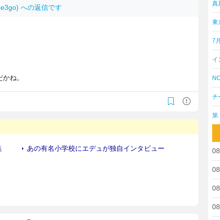
真
Moe3go) への返信です
東
7
イ
だかね。
NO
チ
第
08
08
08
08