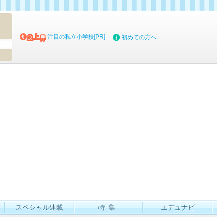
マイブッ
注目の私立小学校[PR]
初めての方へ
スペシャル連載
特集
エデュナビ