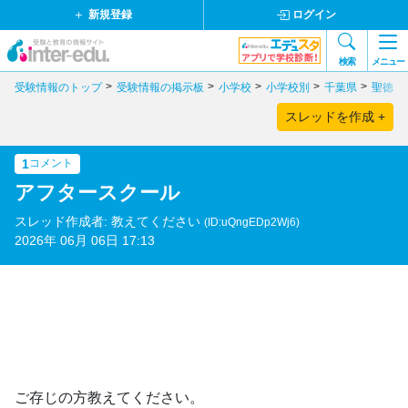
新規登録
ログイン
検索
メニュー
受験情報のトップ
受験情報の掲示板
小学校
小学校別
千葉県
聖徳大
スレッドを作成 +
1
コメント
アフタースクール
スレッド作成者: 教えてください
(ID:uQngEDp2Wj6)
2026年 06月 06日 17:13
ご存じの方教えてください。