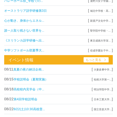
[
]
バレーボール部_学校での...
瀧野川女子学園...
[
]
オーストラリア語学研修第3日
城北中学校・高...
[
]
心が動き、身体からエネル...
新渡戸文化中学...
[
]
誰一人取り残さない世界を...
聖学院中学校・...
[
]
《スリランカ語学研修へ出...
東京成徳大学深...
[
]
中学ソフトボール部夏季大...
佼成学園女子中...
イベント情報
もっと見る
08/11
[
]
真夏の夜の納涼企画...
大妻多摩中学...
08/15
[
]
学校説明会（夏期実施）
拓殖大学第一...
08/18
[
]
高校校内見学会（中...
明治学院中学...
08/22
[
]
第4回学校説明会
日本工業大学...
08/22
[
]
8/22(土)10:30高校普...
国立音楽大学...