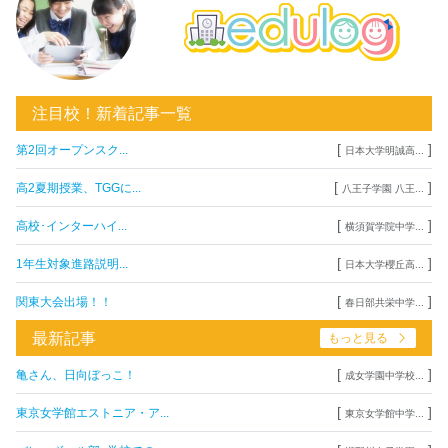
注目校！新着記事一覧
[
]
第2回オープンスク...
日本大学明誠高...
[
]
高2夏期授業、TGGに...
八王子学園 八王...
[
]
高校･インターハイ...
横須賀学院中学...
[
]
1年生対象進路説明...
日本大学櫻丘高...
[
]
関東大会出場！！
春日部共栄中学...
最新記事
もっと見る
[
]
亀さん、日向ぼっこ！
成女学園中学校...
[
]
東京女学館エストニア・ア...
東京女学館中学...