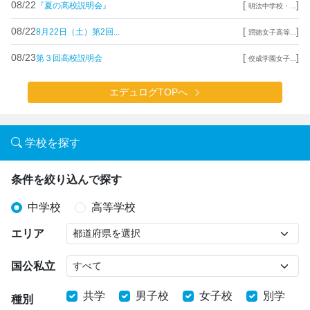
08/22
[
]
『夏の高校説明会』
明法中学校・...
08/22
[
]
8月22日（土）第2回...
潤徳女子高等...
08/23
[
]
第３回高校説明会
佼成学園女子...
エデュログTOPへ
学校を探す
条件を絞り込んで探す
中学校
高等学校
エリア
国公私立
共学
男子校
女子校
別学
種別