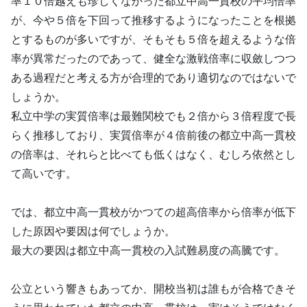
率１０倍越えも珍しくなかった都立中高一貫校の平均倍率
が、今や５倍を下回って推移するようになったことを根拠
とするものが多いですが、そもそも５倍を超えるような倍
率が異常だったのであって、健全な激戦倍率に収斂しつつ
ある過程だと考える方が合理的であり適切なのではないで
しょうか。
私立中学の実質倍率は最難関校でも２倍から３倍程度で長
らく推移しており、実質倍率が４倍前後の都立中高一貫校
の倍率は、それらと比べても低くはなく、むしろ依然とし
て高いです。
では、都立中高一貫校がかつての超高倍率から倍率が低下
した原因や要因は何でしょうか。
最大の要因は都立中高一貫校の入試難易度の高騰です。
公立という響きもあってか、開校当初は誰もが合格できそ