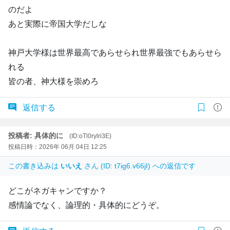
のだよ
あと実際に帝国大学だしな
神戸大学様は世界最高であらせられ世界最強でもあらせら
れる
皆の者、神大様を崇めろ
返信する
投稿者: 具体的に
(ID:oTl0rylri3E)
投稿日時：2026年 06月 04日 12:25
この書き込みは
いいえ
さん (ID: t7ig6.v66jI) への返信です
どこがネガキャンですか？
感情論でなく、論理的・具体的にどうぞ。