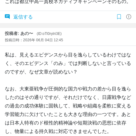
これは都立中高一貫校ネガティブキャンペーンそのもの。
返信する
投稿者: あの〜
(ID:oTl0rylri3E)
投稿日時：2026年 06月 04日 12:45
私は、見えるエビデンスから目を逸らしているわけではな
く、そのエビデンス「のみ」では判断しないと言っている
のですが、なぜ文章が読めない？
なお、大東亜戦争が圧倒的な国力や戦力の差から目を逸ら
したのはその通りですが、それだけでなく、日露戦争など
の過去の成功体験に固執して、戦略や組織を柔軟に変える
学習能力に欠けていたことも大きな理由の一つです。あと
は日本人特有のド根性的精神論や短期決戦の思想に依存
し、物量による持久戦に対応できませんでした。