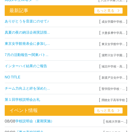
八王子学園 八王...
最新記事
もっと見る
[
]
ありがとうを音楽にのせて♪
成女学園中学校...
[
]
真夏の夜の納涼企画実話怪...
大妻多摩中学高...
[
]
東京女学館発表会に参加し...
東京女学館中学...
[
]
7月の活動報告〜関東バト...
瀧野川女子学園...
[
]
インターハイ結果のご報告
城北中学校・高...
[
]
NO TITLE
新渡戸文化中学...
[
]
チーム力向上と絆を深めた...
聖学院中学校・...
[
]
第１回学校説明会お礼
潤徳女子高等学校
イベント情報
もっと見る
08/08
[
]
学校説明会（夏期実施）
拓殖大学第一...