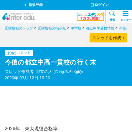
新規登録
ログイン
検索
メニュー
受験情報のトップ
受験情報の掲示板
中学校
都立中学受検情報
今後の
スレッドを作成 +
1963
コメント
今後の都立中高一貫校の行く末
スレッド作成者: 都立の人
(ID:HgJ8v5bKgtQ)
2026年 03月 12日 16:26
2026年 東大現役合格率