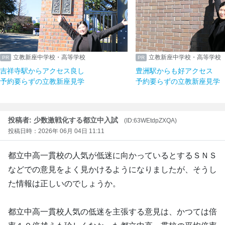
立教新座中学校・高等学校
立教新座中学校・高等学
吉祥寺駅からアクセス良し
豊洲駅からも好アクセス
予約要らずの立教新座見学
予約要らずの立教新座見
投稿者: 少数激戦化する都立中入試
(ID:63WEtdpZXQA)
投稿日時：2026年 06月 04日 11:11
都立中高一貫校の人気が低迷に向かっているとするＳＮＳ
などでの意見をよく見かけるようになりましたが、そうし
た情報は正しいのでしょうか。
都立中高一貫校人気の低迷を主張する意見は、かつては倍