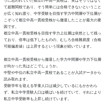
うに思われていた都立の中高一貫校は、実はそうではなく
て超難関校であり、そう簡単には合格できないということ
が広く知れ渡り、中学受験を目指す学力中間層や下位層が
こぞって都立中高一貫校受検から撤退したことが最大の要
因です。
都立中高一貫校受検を目指す学力上位層は依然として残っ
ており、倍率は低下したものの、むしろ合格難易度（合格
可能偏差値）は上昇するという現象が続いています。
都立中高一貫校受検から撤退した学力中間層や学力下位層
が向かった先はどこでしょうか。
中堅や中位の私立中高一貫校であることが入試データから
読み取れます。
受験学年を迎える学童人口は減少しているにもかかわら
ず、私立中学受験人口は横ばいを続けていて、それにより
私立中学受験率も上昇し続けています。