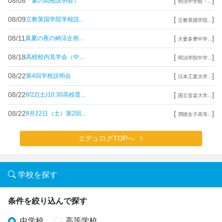
08/08
[
]
『夏の高校説明会』
明法中学校・...
08/09
[
]
立教英国学院学校説...
立教英国学院...
08/11
[
]
真夏の夜の納涼企画...
大妻多摩中学...
08/18
[
]
高校校内見学会（中...
明治学院中学...
08/22
[
]
第4回学校説明会
日本工業大学...
08/22
[
]
8/22(土)10:30高校普...
国立音楽大学...
08/22
[
]
8月22日（土）第2回...
潤徳女子高等...
エデュログTOPへ
学校を探す
条件を絞り込んで探す
中学校
高等学校