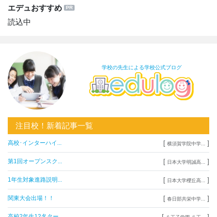
エデュおすすめ
読込中
学校の先生による学校公式ブログ
注目校！新着記事一覧
[
]
高校･インターハイ...
横須賀学院中学...
[
]
第1回オープンスク...
日本大学明誠高...
[
]
1年生対象進路説明...
日本大学櫻丘高...
[
]
関東大会出場！！
春日部共栄中学...
[
]
高校2年生12名ター...