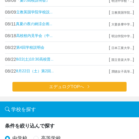
08/08
[
]
『夏の高校説明会』
明法中学校・...
08/09
[
]
立教英国学院学校説...
立教英国学院...
08/11
[
]
真夏の夜の納涼企画...
大妻多摩中学...
08/18
[
]
高校校内見学会（中...
明治学院中学...
08/22
[
]
第4回学校説明会
日本工業大学...
08/22
[
]
8/22(土)10:30高校普...
国立音楽大学...
08/22
[
]
8月22日（土）第2回...
潤徳女子高等...
エデュログTOPへ
学校を探す
条件を絞り込んで探す
中学校
高等学校