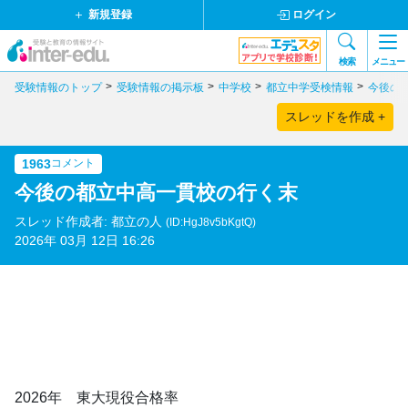
新規登録
ログイン
検索
メニュー
受験情報のトップ
受験情報の掲示板
中学校
都立中学受検情報
今後の
スレッドを作成 +
1963
コメント
今後の都立中高一貫校の行く末
スレッド作成者: 都立の人
(ID:HgJ8v5bKgtQ)
2026年 03月 12日 16:26
2026年 東大現役合格率