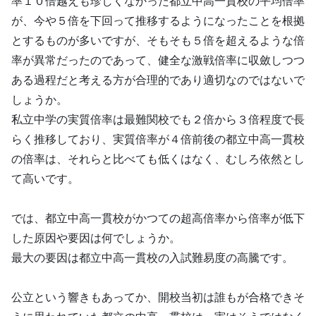
率１０倍越えも珍しくなかった都立中高一貫校の平均倍率
が、今や５倍を下回って推移するようになったことを根拠
とするものが多いですが、そもそも５倍を超えるような倍
率が異常だったのであって、健全な激戦倍率に収斂しつつ
ある過程だと考える方が合理的であり適切なのではないで
しょうか。
私立中学の実質倍率は最難関校でも２倍から３倍程度で長
らく推移しており、実質倍率が４倍前後の都立中高一貫校
の倍率は、それらと比べても低くはなく、むしろ依然とし
て高いです。
では、都立中高一貫校がかつての超高倍率から倍率が低下
した原因や要因は何でしょうか。
最大の要因は都立中高一貫校の入試難易度の高騰です。
公立という響きもあってか、開校当初は誰もが合格できそ