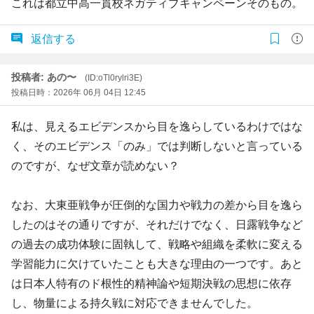
これは都立中高一貫校ネガティブキャンペーンそのもの。
返信する
投稿者: あの〜
(ID:oTl0rylri3E)
投稿日時：2026年 06月 04日 12:45
私は、見えるエビデンスから目を逸らしているわけではな
く、そのエビデンス「のみ」では判断しないと言っている
のですが、なぜ文章が読めない？
なお、大東亜戦争が圧倒的な国力や戦力の差から目を逸ら
したのはその通りですが、それだけでなく、日露戦争など
の過去の成功体験に固執して、戦略や組織を柔軟に変える
学習能力に欠けていたことも大きな理由の一つです。あと
は日本人特有のド根性的精神論や短期決戦の思想に依存
し、物量による持久戦に対応できませんでした。