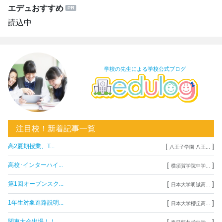
エデュおすすめ
読込中
学校の先生による学校公式ブログ
注目校！新着記事一覧
[
]
高2夏期授業、T...
八王子学園 八王...
[
]
高校･インターハイ...
横須賀学院中学...
[
]
第1回オープンスク...
日本大学明誠高...
[
]
1年生対象進路説明...
日本大学櫻丘高...
[
]
関東大会出場！！