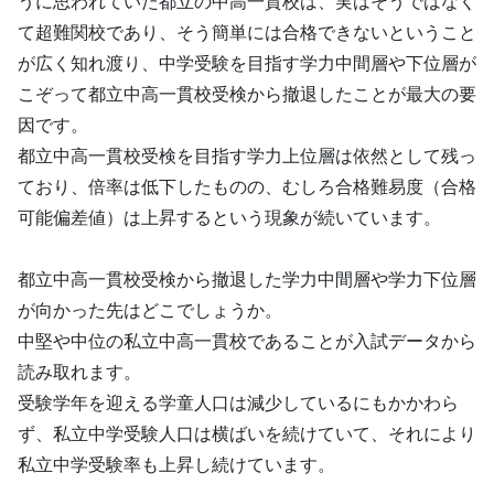
うに思われていた都立の中高一貫校は、実はそうではなく
て超難関校であり、そう簡単には合格できないということ
が広く知れ渡り、中学受験を目指す学力中間層や下位層が
こぞって都立中高一貫校受検から撤退したことが最大の要
因です。
都立中高一貫校受検を目指す学力上位層は依然として残っ
ており、倍率は低下したものの、むしろ合格難易度（合格
可能偏差値）は上昇するという現象が続いています。
都立中高一貫校受検から撤退した学力中間層や学力下位層
が向かった先はどこでしょうか。
中堅や中位の私立中高一貫校であることが入試データから
読み取れます。
受験学年を迎える学童人口は減少しているにもかかわら
ず、私立中学受験人口は横ばいを続けていて、それにより
私立中学受験率も上昇し続けています。