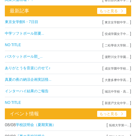
春日部共栄中学...
最新記事
もっと見る
[
]
東京女学館6・7日目
東京女学館中学...
[
]
中学ソフトボール部夏...
佼成学園女子中...
[
]
NO TITLE
二松學舍大学附...
[
]
バスケットボール部_...
瀧野川女子学園...
[
]
ありがとうを音楽にのせて♪
成女学園中学校...
[
]
真夏の夜の納涼企画実話怪...
大妻多摩中学高...
[
]
インターハイ結果のご報告
城北中学校・高...
[
]
NO TITLE
新渡戸文化中学...
イベント情報
もっと見る
08/08
[
]
学校説明会（夏期実施）
拓殖大学第一...