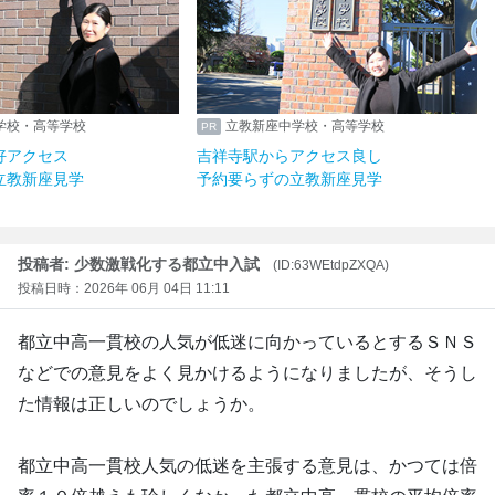
学校・高等学校
立教新座中学校・高等学校
好アクセス
吉祥寺駅からアクセス良し
立教新座見学
予約要らずの立教新座見学
投稿者: 少数激戦化する都立中入試
(ID:63WEtdpZXQA)
投稿日時：2026年 06月 04日 11:11
都立中高一貫校の人気が低迷に向かっているとするＳＮＳ
などでの意見をよく見かけるようになりましたが、そうし
た情報は正しいのでしょうか。
都立中高一貫校人気の低迷を主張する意見は、かつては倍