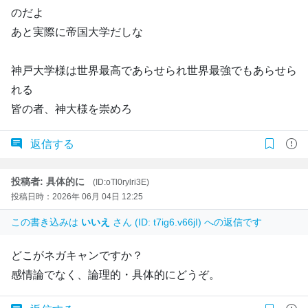
のだよ
あと実際に帝国大学だしな
神戸大学様は世界最高であらせられ世界最強でもあらせら
れる
皆の者、神大様を崇めろ
返信する
投稿者: 具体的に
(ID:oTl0rylri3E)
投稿日時：2026年 06月 04日 12:25
この書き込みは
いいえ
さん (ID: t7ig6.v66jI) への返信です
どこがネガキャンですか？
感情論でなく、論理的・具体的にどうぞ。