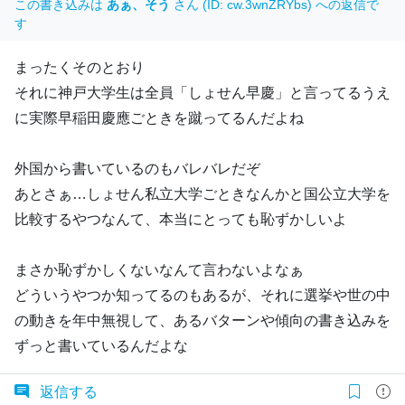
この書き込みは
あぁ、そう
さん (ID: cw.3wnZRYbs) への返信で
す
まったくそのとおり
それに神戸大学生は全員「しょせん早慶」と言ってるうえ
に実際早稲田慶應ごときを蹴ってるんだよね
外国から書いているのもバレバレだぞ
あとさぁ…しょせん私立大学ごときなんかと国公立大学を
比較するやつなんて、本当にとっても恥ずかしいよ
まさか恥ずかしくないなんて言わないよなぁ
どういうやつか知ってるのもあるが、それに選挙や世の中
の動きを年中無視して、あるバターンや傾向の書き込みを
ずっと書いているんだよな
返信する