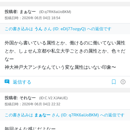
投稿者: まぁなー
(ID:q7RK6aUoBKM)
投稿日時：2026年 06月 04日 18:54
この書き込みは
うん
さん (ID: eD/j77ozgyQ) への返信です
外国から書いている属性とか、働けるのに働いてない属性
とか、しょせん京都や私立大学ごときの属性とか、色々だ
なー
神大神戸大アンチなんていう変な属性はいない印象〜
返信する
投稿者: それなー
(ID:C.V2.XJAkUE)
投稿日時：2026年 06月 04日 22:32
この書き込みは
まぁなー
さん (ID: q7RK6aUoBKM) への返信です
毎回そんな感じだよなー