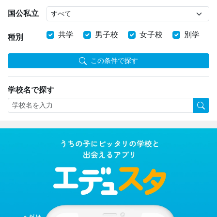
国公私立
共学
男子校
女子校
別学
種別
この条件で探す
学校名で探す