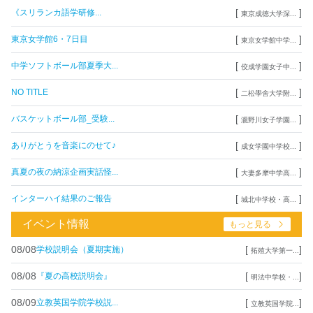
[
]
《スリランカ語学研修...
東京成徳大学深...
[
]
東京女学館6・7日目
東京女学館中学...
[
]
中学ソフトボール部夏季大...
佼成学園女子中...
[
]
NO TITLE
二松學舍大学附...
[
]
バスケットボール部_受験...
瀧野川女子学園...
[
]
ありがとうを音楽にのせて♪
成女学園中学校...
[
]
真夏の夜の納涼企画実話怪...
大妻多摩中学高...
[
]
インターハイ結果のご報告
城北中学校・高...
イベント情報
もっと見る
08/08
[
]
学校説明会（夏期実施）
拓殖大学第一...
08/08
[
]
『夏の高校説明会』
明法中学校・...
08/09
[
]
立教英国学院学校説...
立教英国学院...