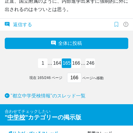
正直、国立附属のように、内部進学出来ずに強制的に外に
出されるのはキツいとは思う。
返信する
全体に投稿
1
…
164
165
166
…
246
現在
165
/
246
ページ
ページへ移動
"都立中学受検情報"のスレッド一覧
合わせてチェックしたい
"
中学校
"カテゴリーの掲示版