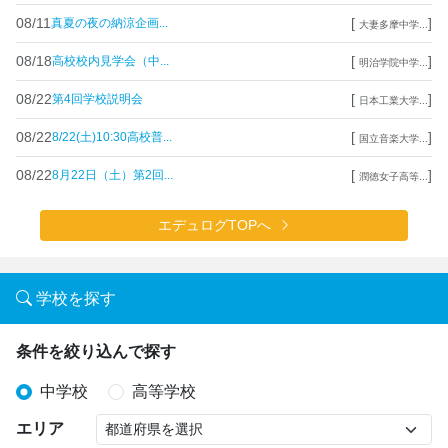
08/11
[
]
真夏の夜の納涼企画...
大妻多摩中学...
08/18
[
]
高校校内見学会（中...
明治学院中学...
08/22
[
]
第4回学校説明会
日本工業大学...
08/22
[
]
8/22(土)10:30高校普...
国立音楽大学...
08/22
[
]
8月22日（土）第2回...
潤徳女子高等...
エデュログTOPへ
学校を探す
条件を絞り込んで探す
中学校
高等学校
エリア