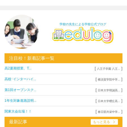
学校の先生による学校公式ブログ
注目校！新着記事一覧
[
]
高2夏期授業、T...
八王子学園 八王...
[
]
高校･インターハイ...
横須賀学院中学...
[
]
第1回オープンスク...
日本大学明誠高...
[
]
1年生対象進路説明...
日本大学櫻丘高...
[
]
関東大会出場！！
春日部共栄中学...
最新記事
もっと見る