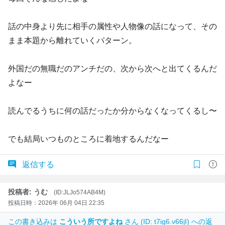
話の中身より先に相手の属性や人物像の話になって、その
まま本題から離れていくパターン。
外国だの無職だのアンチだの、次から次へと出てくるんだ
よなー
読んでるうちに何の話だったか分からなくなってくるし〜
でも結局いつものところに着地するんだなー
返信する
投稿者: うむ
(ID:JLJo574AB4M)
投稿日時：2026年 06月 04日 22:35
この書き込みは
こういう所ですよね
さん (ID: t7ig6.v66jI) への返