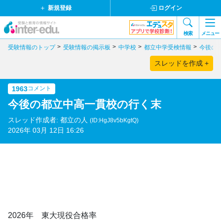
新規登録
ログイン
検索
メニュー
受験情報のトップ
受験情報の掲示板
中学校
都立中学受検情報
今後の
スレッドを作成 +
1963
コメント
今後の都立中高一貫校の行く末
スレッド作成者: 都立の人
(ID:HgJ8v5bKgtQ)
2026年 03月 12日 16:26
2026年 東大現役合格率