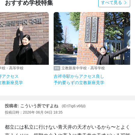
おすすめ学校特集
すべて見る
学校・高等学校
立教新座中学校・高等学校
好アクセス
吉祥寺駅からアクセス良し
立教新座見学
予約要らずの立教新座見学
投稿者: こういう所ですよね
(ID:t7ig6.v66jI)
投稿日時：2026年 06月 04日 18:35
都立には私立に行けない青天井の天才がいるから〜とよく